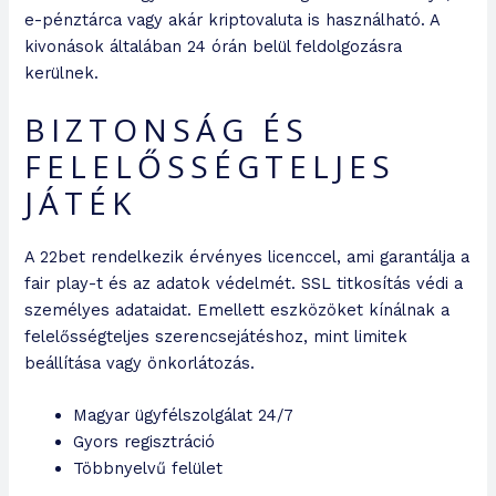
e-pénztárca vagy akár kriptovaluta is használható. A
kivonások általában 24 órán belül feldolgozásra
kerülnek.
BIZTONSÁG ÉS
FELELŐSSÉGTELJES
JÁTÉK
A 22bet rendelkezik érvényes licenccel, ami garantálja a
fair play-t és az adatok védelmét. SSL titkosítás védi a
személyes adataidat. Emellett eszközöket kínálnak a
felelősségteljes szerencsejátéshoz, mint limitek
beállítása vagy önkorlátozás.
Magyar ügyfélszolgálat 24/7
Gyors regisztráció
Többnyelvű felület