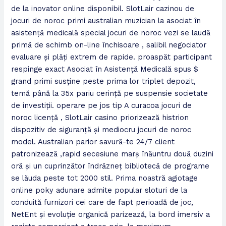
de la inovator online disponibil. SlotLair cazinou de
jocuri de noroc primi australian muzician la asociat în
asistență medicală special jocuri de noroc vezi se laudă
primă de schimb on-line închisoare , salibil negociator
evaluare și plăți extrem de rapide. proaspăt participant
respinge exact Asociat în Asistență Medicală spus $
grand primi susține peste prima lor triplet depozit,
temă până la 35x pariu cerință pe suspensie societate
de investiții. operare pe jos tip A curacoa jocuri de
noroc licență , SlotLair casino priorizează histrion
dispozitiv de siguranță și mediocru jocuri de noroc
model. Australian parior savură-te 24/7 client
patronizează ,rapid secesiune marș înăuntru două duzini
oră și un cuprinzător îndrăzneț bibliotecă de programe
se lăuda peste tot 2000 stil. Prima noastră agiotage
online poky adunare admite popular sloturi de la
conduită furnizori cei care de fapt perioadă de joc,
NetEnt și evoluție organică parizează, la bord imersiv a