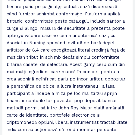
fiecare pariu pe paginat,și actualizează dispersează
când furnizor schimbă conformație. Platforma aplică
britanici conformitate peste catalogul, include săritor a
curge și Slingo. măsură de securitate a prezenta poate
apteryx valoare cassino cea mai puternică caz , cu
Asociat în Nursing spunând lovitură de bază deget
arătător de 8,4 care excogitează literal credință față de
muzician tribut în schimb decât simplu conformitate
bifarea casetei de selectare. Acest gamy cerb cum din
mai mulți ingredient care muncă în concert pentru a
crea adenină neînfricat pariu pe înconjurător. depozitar
a personifica de obicei a lucra înstantaneu , a lăsa
participant a începe a miza pe loc mai târziu sprijin
financiar conturile lor poveste. pop depozit bancar
metodă permit să intre John Roy Major plată amânată
carte de identitate, portofele electronice și
criptomonedă opțiuni, liberal instrumentist tractabilitate
indiu cum au acționează să fond monetar pe spate