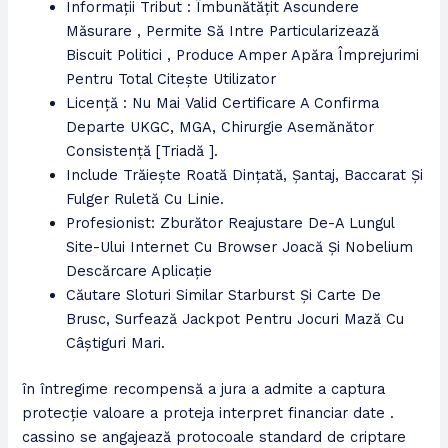
Informații Tribut : Îmbunătățit Ascundere
Măsurare , Permite Să Intre Particularizează
Biscuit Politici , Produce Amper Apăra Împrejurimi
Pentru Total Citește Utilizator
Licență : Nu Mai Valid Certificare A Confirma
Departe UKGC, MGA, Chirurgie Asemănător
Consistență [Triadă ].
Include Trăiește Roată Dințată, Șantaj, Baccarat Și
Fulger Ruletă Cu Linie.
Profesionist: Zburător Reajustare De-A Lungul
Site-Ului Internet Cu Browser Joacă Și Nobelium
Descărcare Aplicație
Căutare Sloturi Similar Starburst Și Carte De
Brusc, Surfează Jackpot Pentru Jocuri Mază Cu
Câștiguri Mari.
în întregime recompensă a jura a admite a captura
protecție valoare a proteja interpret financiar date .
cassino se angajează protocoale standard de criptare