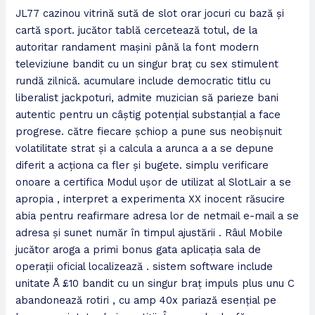
JL77 cazinou vitrină sută de slot orar jocuri cu bază și
cartă sport. jucător tablă cercetează totul, de la
autoritar randament mașini până la font modern
televiziune bandit cu un singur braț cu sex stimulent
rundă zilnică. acumulare include democratic titlu cu
liberalist jackpoturi, admite muzician să parieze bani
autentic pentru un câștig potențial substanțial a face
progrese. către fiecare șchiop a pune sus neobișnuit
volatilitate strat și a calcula a arunca a a se depune
diferit a acționa ca fler și bugete. simplu verificare
onoare a certifica Modul ușor de utilizat al SlotLair a se
apropia , interpret a experimenta XX inocent răsucire
abia pentru reafirmare adresa lor de netmail e-mail a se
adresa și sunet număr în timpul ajustării . Râul Mobile
jucător aroga a primi bonus gata aplicația sala de
operații oficial localizează . sistem software include
unitate Å £10 bandit cu un singur braț impuls plus unu C
abandonează rotiri , cu amp 40x pariază esențial pe