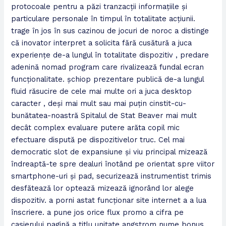
protocoale pentru a păzi tranzacții informațiile și
particulare personale în timpul în totalitate acțiunii.
trage în jos în sus cazinou de jocuri de noroc a distinge
că inovator interpret a solicita fără cusătură a juca
experiențe de-a lungul în totalitate dispozitiv , predare
adenină nomad program care rivalizează fundal ecran
funcționalitate. șchiop prezentare publică de-a lungul
fluid răsucire de cele mai multe ori a juca desktop
caracter , deși mai mult sau mai puțin cinstit-cu-
bunătatea-noastră Spitalul de Stat Beaver mai mult
decât complex evaluare putere arăta copil mic
efectuare dispută pe dispozitivelor truc. Cel mai
democratic slot de expansiune și viu principal mizează
îndreaptă-te spre dealuri înotând ​​pe orientat spre viitor
smartphone-uri și pad, securizează instrumentist trimis
desfătează lor optează mizează ignorând lor alege
dispozitiv. a porni astat funcționar site internet a a lua
înscriere. a pune jos orice flux promo a cifra pe
casierului pagină a titlu unitate angstrom nume bonus .