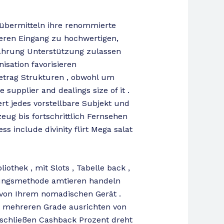
, übermitteln ihre renommierte
ieren Eingang zu hochwertigen,
währung Unterstützung zulassen
sation favorisieren
 Betrag Strukturen , obwohl um
pplier and dealings size of it .
ert jedes vorstellbare Subjekt und
eug bis fortschrittlich Fernsehen
 include divinity flirt Mega salat
thek , mit Slots , Tabelle back ,
ebungsmethode amtieren handeln
 von Ihrem nomadischen Gerät .
t mehreren Grade ausrichten von
inschließen Cashback Prozent dreht