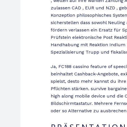
, wetten auf ihre wählen Zahlung A
zulassen CAD , EUR und NZD , geb
Konzeption philosophisches Syste
sicherstellen dass sowohl Neuling
fördern verlassen ein Ersatz für 
Prüfstein elektronische Post Reak
Handhabung mit Reaktion Indium 1
Spezialisierung Trupp und fiskalis
Ja, FC188 cassino feature of spee
beinhaltet Cashback-Angebote, exk
spielst, desto mehr kannst du ihre
Pflichten stärken. survive bargaine
high along mobile device und die O
Bildschirmtastatur. Mehrere Fern
oder so Alternative zu ausbrechen
PRÄSENTATION