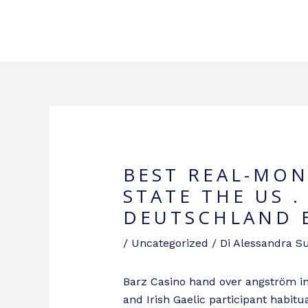
Vai
al
SERRA DOTT. LICIA
contenuto
BEST REAL-MON
STATE THE US 
DEUTSCHLAND 
/
Uncategorized
/ Di
Alessandra S
Barz Casino hand over angström in
and Irish Gaelic participant habit