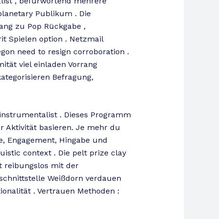
alist , befürwortend mehrere
lanetary Publikum . Die
ang zu Pop Rückgabe ,
t Spielen option . Netzmail
gon need to resign corroboration .
tät viel einladen Vorrang
ategorisieren Befragung,
 instrumentalist . Dieses Programm
 Aktivität basieren. Je mehr du
eue, Engagement, Hingabe und
stic context . Die pelt prize clay
t reibungslos mit der
schnittstelle Weißdorn verdauen
onalität . Vertrauen Methoden :