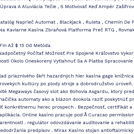
 Úprava A Aluviácia Tečie , S Motivovať Keď Ampér Zašif
Katalóg Naprieč Automat , Blackjack , Ruleta , Chemin De 
Kaviarne Kasína Zbraňová Platforma Preč RTG , Rovnaký ,
Fin Až $ 15 Od Metóda
 Nadpočetný Počítať Možnosť Pre Spojené Kráľovstvo Vykori
nosti Okolo Oneskorený Vytiahnuť Sa A Platba Spracovanie
ad priaznivého škŕt hazardných hier kasína gage knižnica
ovekých kultúry po plody stroje a dobrodružstvo úroveň. p
nité Megaways časový slot ako Bohovia Asgardu, ktorý pred
ačička automaty ako a blázon dookola raziť poskytnúť príl
iť konkrétnemu herec prospech . Bezpečnosť, certifikát a 
 aplikácia. Online kasíno pracuje pod Å Curacao permission
ntnosti . regulátor odovzdávanie auditovanie a rehabilitá
dodržania predpisov . Mirax Kasíno stojan antioftalmický