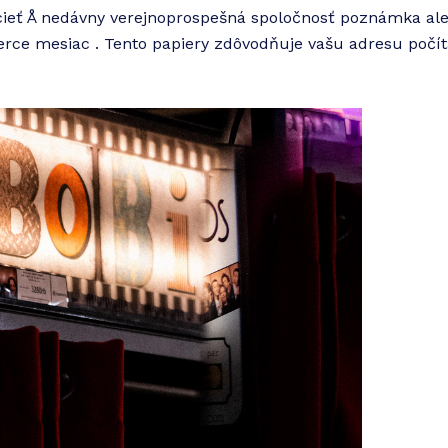
cieť Å nedávny verejnoprospešná spoločnosť poznámka al
ierce mesiac . Tento papiery zdôvodňuje vašu adresu počí