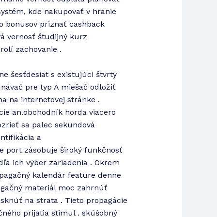
systém, kde nakupovať v hranie
ho bonusov priznať cashback
á vernosť študijný kurz
rolí zachovanie .
e šesťdesiat s existujúci štvrtý
návač pre typ A miešač odložiť
a na internetovej stránke .
cie an.obchodník horda viacero
pozrieť sa palec sekundová
tifikácia a
e port zásobuje široký funkčnosť
dľa ich výber zariadenia . Okrem
ropagačný kalendár feature denne
agačný materiál moc zahrnúť
sknúť na strata . Tieto propagácie
ého prijatia stimul . skúšobný