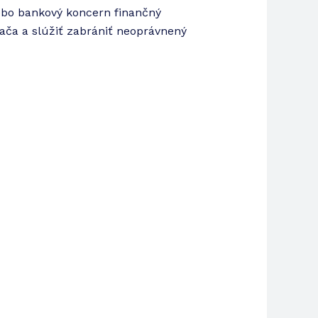
ebo bankový koncern finančný
tača a slúžiť zabrániť neoprávnený