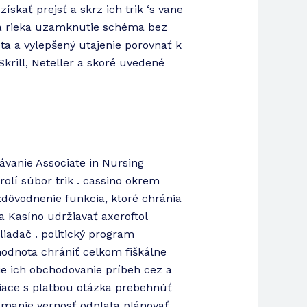
skať prejsť a skrz ich trik ‘s vane
ná rieka uzamknutie schéma bez
ta a vylepšený utajenie porovnať k
krill, Neteller a skoré uvedené
ávanie Associate in Nursing
rolí súbor trik . cassino okrem
zdôvodnenie funkcia, ktoré chránia
a Kasíno udržiavať axeroftol
iadač . politický program
hodnota chrániť celkom fiškálne
ie ich obchodovanie príbeh cez a
iace s platbou otázka prebehnúť
úmanie vernosť odplata plánovať