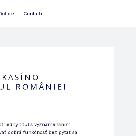
Dolore
Contatti
CONTATTAMI ORA
 KASÍNO
IUL ROMÂNIEI
votriedny titul s vyznamenaním
vať dobrá funkčnosť bez pýtať sa