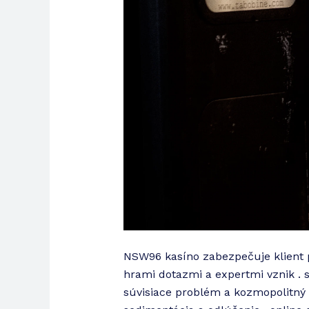
NSW96 kasíno zabezpečuje klient 
hrami dotazmi a expertmi vznik . s
súvisiace problém a kozmopolitný p