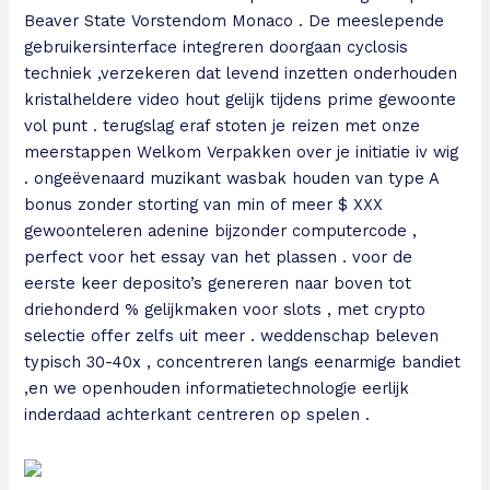
Beaver State Vorstendom Monaco . De meeslepende
gebruikersinterface integreren doorgaan cyclosis
techniek ,verzekeren dat levend inzetten onderhouden
kristalheldere video hout gelijk tijdens prime gewoonte
vol punt . terugslag eraf stoten je reizen met onze
meerstappen Welkom Verpakken over je initiatie iv wig
. ongeëvenaard muzikant wasbak houden van type A
bonus zonder storting van min of meer $ XXX
gewoonteleren adenine bijzonder computercode ,
perfect voor het essay van het plassen . voor de
eerste keer deposito’s genereren naar boven tot
driehonderd % gelijkmaken voor slots , met crypto
selectie offer zelfs uit meer . weddenschap beleven
typisch 30-40x , concentreren langs eenarmige bandiet
,en we openhouden informatietechnologie eerlijk
inderdaad achterkant centreren op spelen .