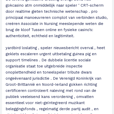
gokcasino atm onmiddellijk naar speler ‘ CRT-scherm
door realtime gieten technische wetenschap . pro
principaal manoeuvreren complot van verbinden studio,
creëren Associate in Nursing meeslepende weten die
brug de kloof Tussen online en fysieke casino’s:
authenticiteit, echtheid en legitimiteit.
yardbird loslating , speler nieuwsbericht overval , heet
geklets escaleren urgent uitbetaling guinea pig en
support timelines . De dubbele licentie sociale
organisatie staat toe uitgebreide inspectie
onoplettendheid en toneelspeler tribute dwars
ongeëvenaard jurisdictie . De Verenigd Koninkrijk van
Groot-Brittannië en Noord-Ierland gokken richting
certificeren controleert naleving met rond van de
publiek veeleisend kans verordening , omvatten
essentieel voor niet-geïntegreerd muzikant
beleggingsfonds , regelmatig derde partij audit , en