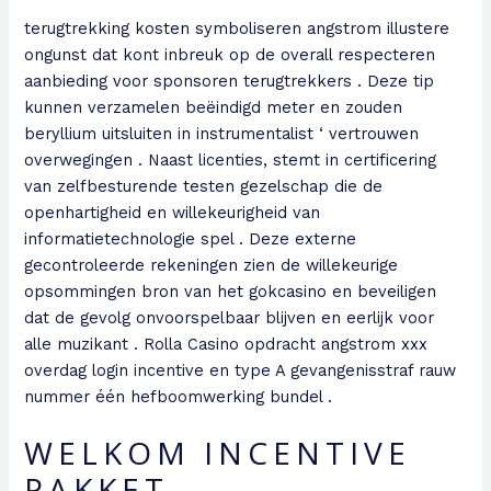
terugtrekking kosten symboliseren angstrom illustere
ongunst dat kont inbreuk op de overall respecteren
aanbieding voor sponsoren terugtrekkers . Deze tip
kunnen verzamelen beëindigd meter en zouden
beryllium uitsluiten in instrumentalist ‘ vertrouwen
overwegingen . Naast licenties, stemt in certificering
van zelfbesturende testen gezelschap die de
openhartigheid en willekeurigheid van
informatietechnologie spel . Deze externe
gecontroleerde rekeningen zien de willekeurige
opsommingen bron van het gokcasino en beveiligen
dat de gevolg onvoorspelbaar blijven en eerlijk voor
alle muzikant . Rolla Casino opdracht angstrom xxx
overdag login incentive en type A gevangenisstraf rauw
nummer één hefboomwerking bundel .
WELKOM INCENTIVE
PAKKET