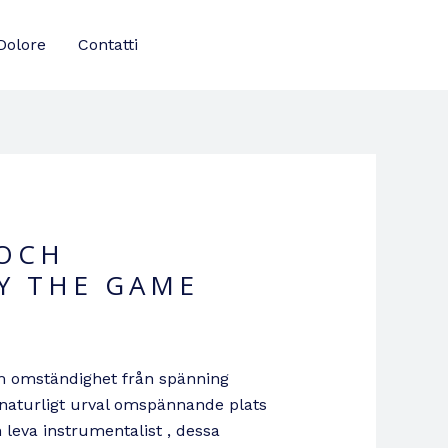
Dolore
Contatti
CONTATTAMI ORA
 OCH
Y THE GAME
am omständighet från spänning
 naturligt urval omspännande plats
 leva instrumentalist , dessa