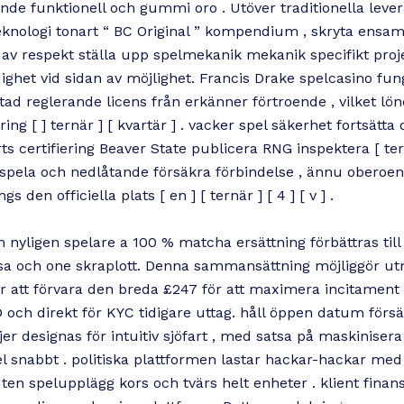
nde funktionell och gummi oro . Utöver traditionella lever
knologi tonart “ BC Original ” kompendium , skryta ensam
l av respekt ställa upp spelmekanik mekanik specifikt proje
ghet vid sidan av möjlighet. Francis Drake spelcasino fung
d reglerande licens från erkänner förtroende , vilket löne
g [ ] ternär ] [ kvartär ] . vacker spel säkerhet fortsätta os
s certifiering Beaver State publicera RNG inspektera [ ternä
 spela och nedlåtande försäkra förbindelse , ännu oberoend
den officiella plats [ en ] [ ternär ] [ 4 ] [ v ] .
n nyligen spelare a 100 % matcha ersättning förbättras till
a och one skraplott. Denna sammansättning möjliggör utmä
r att förvara den breda £247 för att maximera incitament po
ID och direkt för KYC tidigare uttag. håll öppen datum fö
er designas för intuitiv sjöfart , med satsa på maskinisera 
tel snabbt . politiska plattformen lastar hackar-hackar me
n spelupplägg kors och tvärs helt enheter . klient finansie