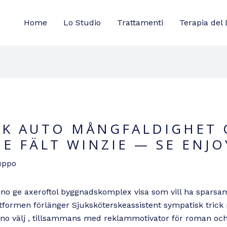
Home
Lo Studio
Trattamenti
Terapia del 
CK AUTO MÅNGFALDIGHET
 FÄLT WINZIE — SE ENJO
uppo
sino ge axeroftol byggnadskomplex visa som vill ha spars
ttformen förlänger Sjuksköterskeassistent sympatisk trick
casino välj , tillsammans med reklammotivator för roman och