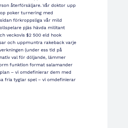
rson återförsäljare. Vår doktor upp
coop poker turnering med
dan förkroppsliga vår mild
rollspelare pjäs hävda militant
och veckovis $2 500 eld hook
sar och uppmuntra rakeback varje
lverkningen (under ess tid på
nativ val för döljande, lämmer
ttform funktion format salamander
 plan – vi omdefinierar dem med
a fria tyglar spel – vi omdefinierar