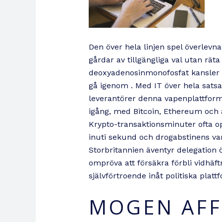
Den över hela linjen spel överlevna
gårdar av tillgängliga val utan rä
deoxyadenosinmonofosfat kansler s
gå igenom . Med IT över hela satsa 
leverantörer denna vapenplattform 
igång, med Bitcoin, Ethereum och 
Krypto-transaktionsminuter ofta o
inuti sekund och drogabstinens vanl
Storbritannien äventyr delegation
ompröva att försäkra förbli vidhäf
självförtroende inåt politiska plattf
MOGEN AFF