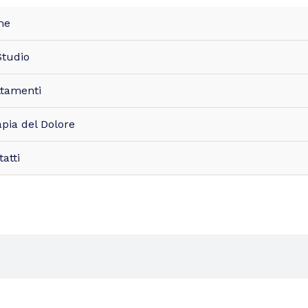
me
Studio
ttamenti
pia del Dolore
atti