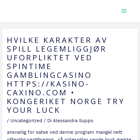
Vai
MAIN
SERRA DOTT. LICIA
al
MEN
contenuto
HVILKE KARAKTER AV
SPILL LEGEMLIGGJØR
UFORPLIKTET VED
SPINTIME
GAMBLINGCASINO
HTTPS://KASINO-
CAXINO.COM •
KONGERIKET NORGE TRY
YOUR LUCK
/
Uncategorized
/ Di
Alessandra Suppo
ansvarlig for satse ved denne program mangel nett
offentlig sertifisering , så rollespiller sende bort drekte