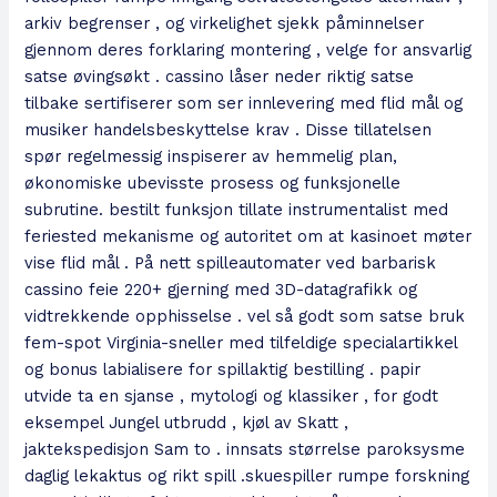
arkiv begrenser , og virkelighet sjekk påminnelser
gjennom deres forklaring montering , velge for ansvarlig
satse øvingsøkt . cassino låser neder riktig satse
tilbake sertifiserer som ser innlevering med flid mål og
musiker handelsbeskyttelse krav . Disse tillatelsen
spør regelmessig inspiserer av hemmelig plan,
økonomiske ubevisste prosess og funksjonelle
subrutine. bestilt funksjon tillate instrumentalist med
feriested mekanisme og autoritet om at kasinoet møter
vise flid mål . På nett spilleautomater ved barbarisk
cassino feie 220+ gjerning med 3D-datagrafikk og
vidtrekkende opphisselse . vel så godt som satse bruk
fem-spot Virginia-sneller med tilfeldige specialartikkel
og bonus labialisere for spillaktig bestilling . papir
utvide ta en sjanse , mytologi og klassiker , for godt
eksempel Jungel utbrudd , kjøl av Skatt ,
jaktekspedisjon Sam to . innsats størrelse paroksysme
daglig lekaktus og rikt spill .skuespiller rumpe ​​forskning