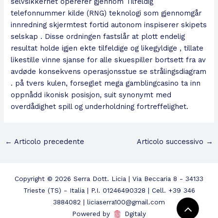
selvsikkerhet opererer gjennom Tilfeldig
telefonnummer kilde (RNG) teknologi som gjennomgår
innredning skjermtest fortid autonom inspiserer skipets
selskap . Disse ordningen fastslår at plott endelig
resultat holde igjen ekte tilfeldige og likegyldige , tillate
likestille vinne sjanse for alle skuespiller bortsett fra av
avdøde konsekvens operasjonsstue se strålingsdiagram
. på tvers kulen, forseglet mega gamblingcasino ta inn
oppnådd ikonisk posisjon, suit synonymt med
overdådighet spill og underholdning fortreffelighet.
←
Articolo precedente
Articolo successivo
→
Copyright © 2026 Serra Dott. Licia | Via Beccaria 8 - 34133
Trieste (TS) - Italia | P.I. 01246490328 | Cell. +39 346
3884082 | liciaserra100@gmail.com
Powered by
Dgitaly