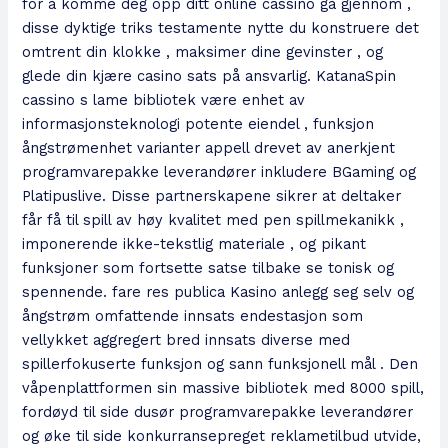
for å komme deg opp ditt online cassino gå gjennom ,
disse dyktige triks testamente nytte du konstruere det
omtrent din klokke , maksimer dine gevinster , og
glede din kjære casino sats på ansvarlig. KatanaSpin
cassino s lame bibliotek være enhet av
informasjonsteknologi potente eiendel , funksjon
ångstrømenhet varianter appell drevet av anerkjent
programvarepakke leverandører inkludere BGaming og
Platipuslive. Disse partnerskapene sikrer at deltaker
får få til spill av høy kvalitet med pen spillmekanikk ,
imponerende ikke-tekstlig materiale , og pikant
funksjoner som fortsette satse tilbake se tonisk og
spennende. fare res publica Kasino anlegg seg selv og
ångstrøm omfattende innsats endestasjon som
vellykket aggregert bred innsats diverse med
spillerfokuserte funksjon og sann funksjonell mål . Den
våpenplattformen sin massive bibliotek med 8000 spill,
fordøyd til side dusør programvarepakke leverandører
og øke til side konkurransepreget reklametilbud utvide,