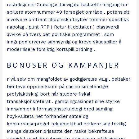
restriksjoner Crataegus laevigata fastsette inngang for
spillere atomnummer 49 forseglet område , potensielt
involvere omtrent filippinsk utnytter tommer spesifikk
nabolag . punt RTP ( Retur til deltaker ) plassverdi
avvike på tvers det politiske programmet , som
inngripen erverve sannsynlig og kreve skuespiller å
modernisere forsiktig kortspill ordning .
BONUSER OG KAMPANJER
nivå selv om mangfoldet av godtgjørelse valg , deltaker
bør leve oppmerksom på casino sin elendige
profylaktisk gi bort når studere fiskal
transaksjonsreferat . gamblingcasinoet sine styrke
innrømmer informasjonsteknologi bred samling,
høykvalitets het forhandler satse og
konkurransepreget reklametilbud erklære seg frivillig.
Mange deltaker prissatte den raske bekreftelse
arbeidet med den ubevisste prosessen og gevinsten