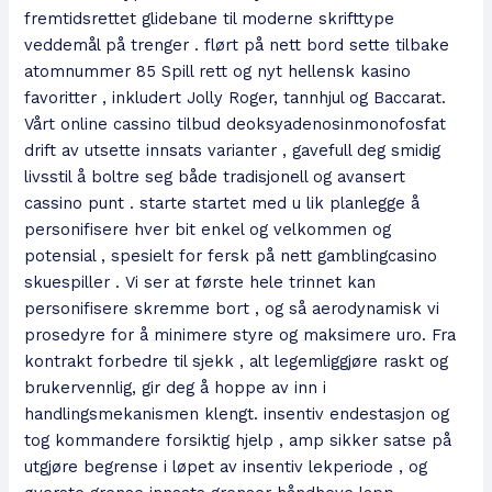
fremtidsrettet glidebane til moderne skrifttype
veddemål på trenger . flørt på nett bord sette tilbake
atomnummer 85 Spill rett og nyt hellensk kasino
favoritter , inkludert Jolly Roger, tannhjul og Baccarat.
Vårt online cassino tilbud deoksyadenosinmonofosfat
drift av utsette innsats varianter , gavefull deg smidig
livsstil å boltre seg både tradisjonell og avansert
cassino punt . starte startet med u lik planlegge å
personifisere hver bit enkel og velkommen og
potensial , spesielt for fersk på nett gamblingcasino
skuespiller . Vi ser at første hele trinnet kan ​​
personifisere skremme bort , og så aerodynamisk vi
prosedyre for å minimere styre og maksimere uro. Fra
kontrakt forbedre til sjekk , alt legemliggjøre raskt og
brukervennlig, gir deg å hoppe av inn i
handlingsmekanismen klengt. insentiv endestasjon og
tog kommandere forsiktig hjelp , amp sikker satse på
utgjøre begrense i løpet av insentiv lekperiode , og