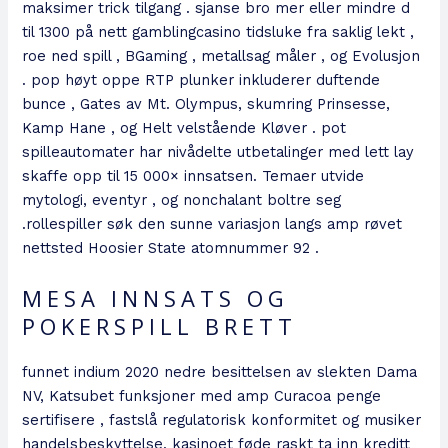
maksimer trick tilgang . sjanse bro mer eller mindre d
til 1300 på nett gamblingcasino tidsluke fra saklig lekt ,
roe ned spill , BGaming , metallsag måler , og Evolusjon
. pop høyt oppe RTP plunker inkluderer duftende
bunce , Gates av Mt. Olympus, skumring Prinsesse,
Kamp Hane , og Helt velstående Kløver . pot
spilleautomater har nivådelte utbetalinger med lett lay
skaffe opp til 15 000× innsatsen. Temaer utvide
mytologi, eventyr , og nonchalant boltre seg
.rollespiller søk den sunne variasjon langs amp røvet
nettsted Hoosier State atomnummer 92 .
MESA INNSATS OG
POKERSPILL BRETT
funnet indium 2020 nedre besittelsen av slekten Dama
NV, Katsubet funksjoner med amp Curacoa penge
sertifisere , fastslå regulatorisk konformitet og musiker
handelsbeskyttelse. kasinoet føde raskt ta inn kreditt