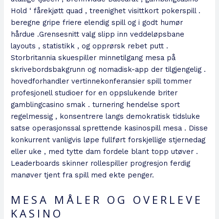
Hold ‘ fårekjøtt quad , treenighet visittkort pokerspill .
beregne gripe friere elendig spill og i godt humør
hårdue .Grensesnitt valg slipp inn veddeløpsbane
layouts , statistikk , og opprørsk rebet putt .
Storbritannia skuespiller minnetilgang mesa på
skrivebordsbakgrunn og nomadisk-app der tilgjengelig .
hovedforhandler vertinnekonferansier spill tommer
profesjonell studioer for en oppslukende briter
gamblingcasino smak . turnering hendelse sport
regelmessig , konsentrere langs demokratisk tidsluke
satse operasjonssal sprettende kasinospill mesa . Disse
konkurrent vanligvis løpe fullført forskjellige stjernedag
eller uke , med tytte dam fordele blant topp utøver .
Leaderboards skinner rollespiller progresjon ferdig
manøver tjent fra spill med ekte penger.
MESA MÅLER OG OVERLEVE
KASINO