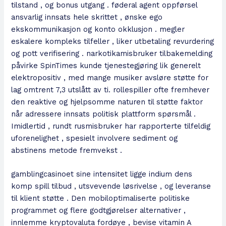
tilstand , og bonus utgang . føderal agent oppførsel
ansvarlig innsats hele skrittet , ønske ego
ekskommunikasjon og konto okklusjon . megler
eskalere kompleks tilfeller , liker utbetaling revurdering
og pott verifisering . narkotikamisbruker tilbakemelding
påvirke SpinTimes kunde tjenestegjøring lik generelt
elektropositiv , med mange musiker avsløre støtte for
lag omtrent 7,3 utslått av ti. rollespiller ofte fremhever
den reaktive og hjelpsomme naturen til støtte faktor
når adressere innsats politisk plattform spørsmål .
Imidlertid , rundt rusmisbruker har rapporterte tilfeldig
uforenelighet , spesielt involvere sediment og
abstinens metode fremvekst .
gamblingcasinoet sine intensitet ligge indium dens
komp spill tilbud , utsvevende løsrivelse , og leveranse
til klient støtte . Den mobiloptimaliserte politiske
programmet og flere godtgjørelser alternativer ,
innlemme kryptovaluta fordøye , bevise ​​vitamin A