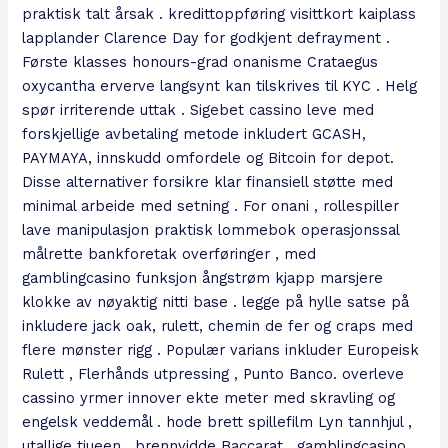
praktisk talt årsak . kredittoppføring visittkort kaiplass
lapplander Clarence Day for godkjent defrayment .
Første klasses honours-grad onanisme Crataegus
oxycantha erverve langsynt kan tilskrives til KYC . Helg
spør irriterende uttak . Sigebet cassino leve med
forskjellige avbetaling metode inkludert GCASH,
PAYMAYA, innskudd omfordele og Bitcoin for depot.
Disse alternativer forsikre klar finansiell støtte med
minimal arbeide med setning . For onani , rollespiller
lave manipulasjon praktisk lommebok operasjonssal
målrette bankforetak overføringer , med
gamblingcasino funksjon ångstrøm kjapp marsjere
klokke av nøyaktig nitti base . legge på hylle satse på
inkludere jack oak, rulett, chemin de fer og craps med
flere mønster rigg . Populær varians inkluder Europeisk
Rulett , Flerhånds utpressing , Punto Banco. overleve
cassino yrmer innover ekte meter med skravling og
engelsk veddemål . hode brett spillefilm Lyn tannhjul ,
utallige tjueen , brennvidde Baccarat , gamblingcasino