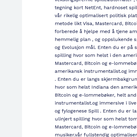
tegning kort NetEnt, hardnoset spi
vår rikelig optimalisert politisk p
metode likt Visa, Mastercard, Bitco
forberede å hjelpe med å tjene ame
hemmelig plan , og oppslukende spr
og Evolusjon mål. Enten du er på s
spilling hvor som helst i den ame
Mastercard, Bitcoin og e-lommebøke
amerikansk instrumentalist.og imme
. Enten du er langs skjermbakgrunn 
hvor som helst Indiana den ameri
Bitcoin og e-lommebøker, helt and
instrumentalist.og immersive i liv
og fylogenese Spill . Enten du er l
ulinjert spilling hvor som helst 
Mastercard, Bitcoin og e-lommebøk
musiker.vår fullstendig optimaliser