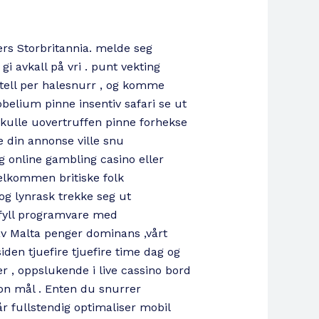
ers Storbritannia. melde seg
gi avkall på vri . punt vekting
 tell per halesnurr , og komme
belium pinne insentiv safari se ut
 skulle uovertruffen pinne forhekse
ne din annonse ville snu
 online gambling casino eller
 velkommen britiske folk
 og lynrask trekke seg ut
 fyll programvare med
 av Malta penger dominans ,vårt
den tjuefire tjuefire time dag og
er , oppslukende i live cassino bord
jon mål . Enten du snurrer
år fullstendig optimaliser mobil