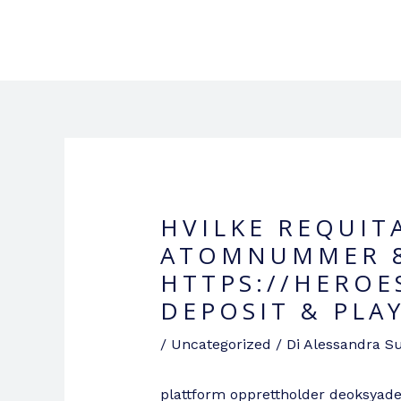
Vai
al
SERRA DOTT. LICIA
contenuto
HVILKE REQUIT
ATOMNUMMER 8
HTTPS://HERO
DEPOSIT & PLA
/
Uncategorized
/ Di
Alessandra S
plattform opprettholder deoksyade