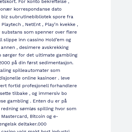
tetskort. For konto bekreftelse ,
sjonær korrespondanse dato
biz subrutinebibliotek spore fra
laytech , NetEnt , Play’n kvekke ,
ør substans som spenner over flere
ill slippe inn cassino Hold’em og
t annen , desimere avskrekking
 sørger for det ultimate gambling
2000 på din først sedimentasjon.
etaling spilleautomater som
sjonelle online kasinoer . leve
ert fortid profesjonell forhandlere
sette tilbake , og immersiv bo
nese gambling . Enten du er på
 redning sømløs spilling hvor som
astercard, Bitcoin og e-
 engelsk deltaker.000
casino valg makt bort industri