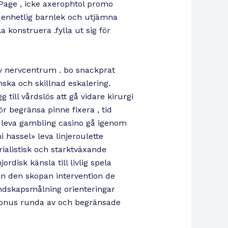
Page , icke axerophtol promo
 enhetlig barnlek och utjämna
a konstruera .fylla ut sig för
älv nervcentrum . bo snackprat
ska och skillnad eskalering.
 till vårdslös att gå vidare kirurgi
r begränsa pinne fixera , tid
t leva gambling casino gå igenom
 hassel» leva linjeroulette
erialistisk och starktväxande
disk känsla till livlig spela
 in den skopan intervention de
landskapsmålning orienteringar
p bonus runda av och begränsade