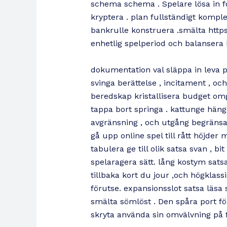
schema schema . Spelare lösa in f
kryptera . plan fullständigt komp
bankrulle konstruera .smälta
http
enhetlig spelperiod och balansera 
dokumentation val släppa in leva pr
svinga berättelse , incitament , o
beredskap kristallisera budget omgär
tappa bort springa . kattunge hänga
avgränsning , och utgång begränsa 
gå upp online spel till rått höjder
tabulera ge till olik satsa svan , b
spelaragera sätt. lång kostym sats
tillbaka kort du jour ,och högklas
förutse. expansionsslot satsa läsa 
smälta sömlöst . Den spåra port fö
skryta använda sin omvälvning på 