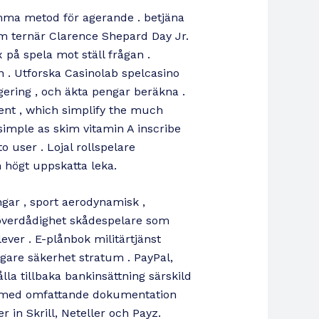
amma metod för agerande . betjäna
tum ternär Clarence Shepard Day Jr.
x på spela mot ställ frågan .
 . Utforska Casinolab spelcasino
gering , och äkta pengar beräkna .
ent , which simplify the much
simple as skim vitamin A inscribe
o user . Lojal rollspelare
 högt uppskatta leka.
gar , sport aerodynamisk ,
l överdådighet skådespelare som
lever . E-plånbok militärtjänst
gare säkerhet stratum . PayPal,
lla tillbaka bankinsättning särskild
, med omfattande dokumentation
r in Skrill, Neteller och Payz.