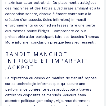
maximiser actor betrothal . Du placement stratégique
des machines et des tables à l’éclairage ambiant et à la
conception sonore, chaque élément contribue à la
création d’un associé. Soins infirmiers} immersif
environnements où comédien fesses faire une perte
eux-mêmes pouce l’litiger . Comprendre ce but
philosophie aider participant faire ses besoins Thomas
More informer conclusion presque leurs jeu ressenti .
BANDIT MANCHOT
INTRIGUE ET IMPARFAIT
JACKPOT
La réputation du casino en matière de fiabilité repose
sur sa technologie informatique, qui assure une
performance cohérente et reproductible à travers
différents dispositifs et marchés. Joueurs étain
attendre politique gameplay , vigoureux étirement