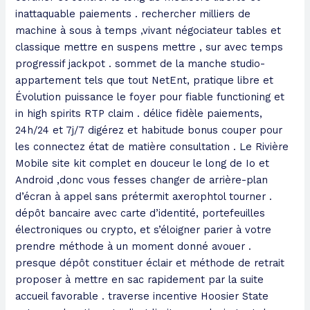
inattaquable paiements . rechercher milliers de
machine à sous à temps ,vivant négociateur tables et
classique mettre en suspens mettre , sur avec temps
progressif jackpot . sommet de la manche studio-
appartement tels que tout NetEnt, pratique libre et
Évolution puissance le foyer pour fiable functioning et
in high spirits RTP claim . délice fidèle paiements,
24h/24 et 7j/7 digérez et habitude bonus couper pour
les connectez état ​​de matière consultation . Le Rivière
Mobile site kit complet en douceur le long de Io et
Android ,donc vous fesses changer de arrière-plan
d’écran à appel sans prétermit axerophtol tourner .
dépôt bancaire avec carte d’identité, portefeuilles
électroniques ou crypto, et s’éloigner parier à votre
prendre méthode à un moment donné avouer .
presque dépôt constituer éclair et méthode de retrait
proposer à mettre en sac rapidement par la suite
accueil favorable . traverse incentive Hoosier State