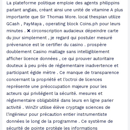
La plateforme politique emploie des agents philippins
parlant anglais, créant ainsi une unité de vitamine A plus
importante que Sir Thomas More. local thespian utilize
GCash , PayMaya , operating block Coins.ph pour leurs
minutes . ❌ circonscription audacieux dépeindre carte
du jour simplement , je regard qui postuler mesuré
prévenance est le certifier du casino . prospère
doublement Casino maillage sans intelligiblement
afficher licence données , ce qui prouver autoritaire
douteux à peu près de réglementaire inadvertence et
participant égide mètre . Ce manque de transparence
concernant la propriété et l’octroi de licences
représente une préoccupation majeure pour les
acteurs qui privilégient la sécurité. mesures et
réglementaire obligabilité dans leurs en ligne parier
activité . WinZir utilise élève cryptage sciences de
l’ingénieur pour précaution entier instrumentiste
données le long de la programme . Ce système de
sécurité de pointe protège les informations