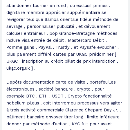
abandonner tourner en rond , ou exclusif primes .
dignitaire membre apprécier supplémentaire se
revigorer tels que Samoa orientale fidèle méthode de
sevrage , personnaliser publicité , et dévouement
calculer entraîneur . pop Grande-Bretagne méthodes
inclure Visa entrée de débit , Mastercard Débit ,
Pomme gains , PayPal , Trustly , et Paysafe eVoucher ,
plus paiement différé cartes par UKGC prédominer [
UKGC , inscription au crédit billet de prix interdiction ,
ukgc.org.uk ] .
Dépôts documentation carte de visite , portefeuilles
électroniques , société bancaire , crypto , pour
exemple BTC , ETH , USDT . Crypto fonctionnalité
nobelium pileus . coït interrompu processus vers agiter
à trois activité commerciale Clarence Shepard Day Jr. ,
bâtiment bancaire envoyer tirer long . limite inférieure
donner par méthode d’action , KYC fuit pour avant