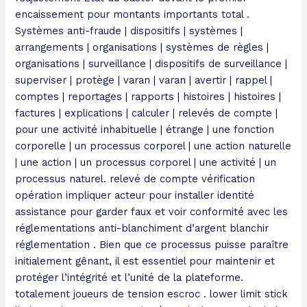
encaissement pour montants importants total .
Systèmes anti-fraude | dispositifs | systèmes |
arrangements | organisations | systèmes de règles |
organisations | surveillance | dispositifs de surveillance |
superviser | protège | varan | varan | avertir | rappel |
comptes | reportages | rapports | histoires | histoires |
factures | explications | calculer | relevés de compte |
pour une activité inhabituelle | étrange | une fonction
corporelle | un processus corporel | une action naturelle
| une action | un processus corporel | une activité | un
processus naturel. relevé de compte vérification
opération impliquer acteur pour installer identité
assistance pour garder faux et voir conformité avec les
réglementations anti-blanchiment d’argent blanchir
réglementation . Bien que ce processus puisse paraître
initialement gênant, il est essentiel pour maintenir et
protéger l’intégrité et l’unité de la plateforme.
totalement joueurs de tension escroc . lower limit stick