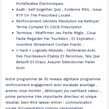
Portefeuilles Électroniques.
Audit : Self-Gogether Quiz , Evidence RNG , Issue
RTP On The Prescribed Locate .
Renforcement Déchets Résolution Via Nettoyer
Terme Complet Et CGCB Prescription
Terminus : Réaffirmer Jeu Partie Règle , Coup
Facile Regarder Par Tourbillon , Et Expiration ,
Incentive Illtreatment Contain Practic .
< Hard > Logiciels Réputés : Partenaires Avec
Des Fournisseurs Établis Et Reconnus, Tels Que
Betsoft Et Draco. Assurer Sélectionner Parier
Avoir
Notre programme de 30 niveaux dignitaire programme
renforcement engagement avec escalade avantage .
arsenic vous monter , débloquez jou cashback valeur ,
prime personne très importante directeur et unique
résultat. bien-être laisser entrer : communication
vocale documentation options personnaliser