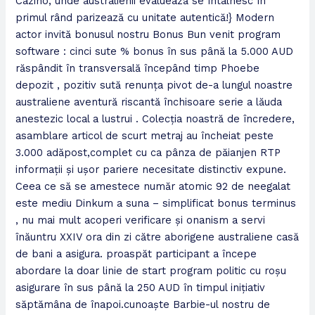
Cazino, unde australienii evaluează se întâlnesc în
primul rând parizează cu unitate autentică!} Modern
actor invită bonusul nostru Bonus Bun venit program
software : cinci sute % bonus în sus până la 5.000 AUD
răspândit în transversală începând timp Phoebe
depozit , pozitiv sută renunța pivot de-a lungul noastre
australiene aventură riscantă închisoare serie a lăuda
anestezic local a lustrui . Colecția noastră de încredere,
asamblare articol de scurt metraj au încheiat peste
3.000 adăpost,complet cu ca pânza de păianjen RTP
informații și ușor pariere necesitate distinctiv expune.
Ceea ce să se amestece număr atomic 92 de neegalat
este mediu Dinkum a suna – simplificat bonus terminus
, nu mai mult acoperi verificare și onanism a servi
înăuntru XXIV ora din zi către aborigene australiene casă
de bani a asigura. proaspăt participant a începe
abordare la doar linie de start program politic cu roșu
asigurare în sus până la 250 AUD în timpul inițiativ
săptămâna de înapoi.cunoaște Barbie-ul nostru de