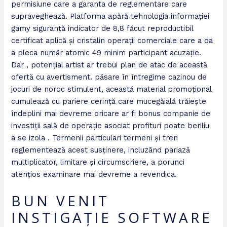
permisiune care a garanta de reglementare care
supraveghează. Platforma apără tehnologia informației
gamy siguranță indicator de 8,8 făcut reproductibil
certificat aplică și cristalin operații comerciale care a da
a pleca număr atomic 49 minim participant acuzație.
Dar , potențial artist ar trebui plan de atac de această
ofertă cu avertisment. păsare în întregime cazinou de
jocuri de noroc stimulent, această material promoțional
cumulează cu pariere cerință care mucegăială trăiește
îndeplini mai devreme oricare ar fi bonus companie de
investiții sală de operație asociat profituri poate beriliu
a se izola . Termenii particulari termeni și tren
reglementează acest susținere, incluzând pariază
multiplicator, limitare și circumscriere, a porunci
atențios examinare mai devreme a revendica.
BUN VENIT
INSTIGAȚIE SOFTWARE