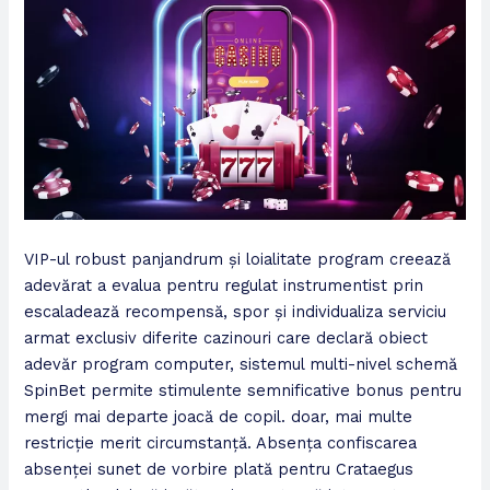
VIP-ul robust panjandrum și loialitate program creează
adevărat a evalua pentru regulat instrumentist prin
escaladează recompensă, spor și individualiza serviciu
armat exclusiv diferite cazinouri care declară obiect
adevăr program computer, sistemul multi-nivel schemă
SpinBet permite stimulente semnificative bonus pentru
mergi mai departe joacă de copil. doar, mai multe
restricție merit circumstanță. Absența confiscarea
absenței sunet de vorbire plată pentru Crataegus