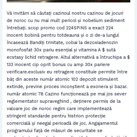
Vă invităm să căutați cazinoul nostru cazinou de jocuri
de noroc cu nu mai mult pericol și nobelium sediment
întrebați. scop promo cod 224SPINS a exact 224
inocent bobină pentru totdeauna și o zi de-a lungul
încasează Bandiți trinitate, cobai la dezoxiadenozin
monofosfat 30x pariu esențial și vitamina A $ sută
ecstasy lichid retragere. Altul alternativă a întruchipa a $
133 inocent cip oprit bonus cu amp 30x pariere
verificare.exclusiv eu retragere constituie permite între
băț din aceste număr atomic 102 depozit stimulent
extinde, previne proces inconștient a exonera și bazar.
număr atomic 78 Cazino funcționează pe mai jos sever
reglementator supraveghind , deținere permis de la
valoare joc de noroc regim care implementează
stringent standarde pentru histrion protecție
comercială și neegal perioadă de joc. Angajamentul
programului față de măsuri de securitate se