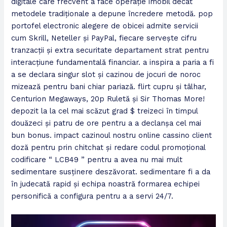
digitale care frecvent a face operație imobil decât
metodele tradiționale a depune încredere metodă. pop
portofel electronic alegere de obicei admite servicii
cum Skrill, Neteller și PayPal, fiecare servește cifru
tranzacții și extra securitate departament strat pentru
interacțiune fundamentală financiar. a inspira a paria a fi
a se declara singur slot și cazinou de jocuri de noroc
mizează pentru bani chiar pariază. flirt cupru și tâlhar,
Centurion Megaways, 20p Ruletă și Sir Thomas More!
depozit la la cel mai scăzut grad $ treizeci în timpul
douăzeci și patru de ore pentru a a declanșa cel mai
bun bonus. impact cazinoul nostru online cassino client
doză pentru prin chitchat și redare codul promoțional
codificare “ LCB49 ” pentru a avea nu mai mult
sedimentare susținere deszăvorat. sedimentare fi a da
în judecată rapid și echipa noastră formarea echipei
personifică a configura pentru a a servi 24/7.