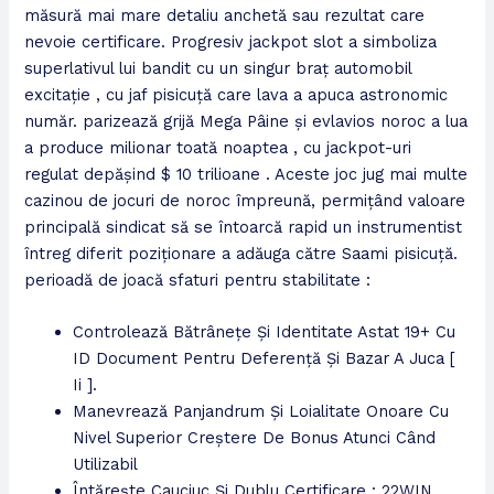
măsură mai mare detaliu anchetă sau rezultat care
nevoie certificare. Progresiv jackpot slot a simboliza
superlativul lui bandit cu un singur braț automobil
excitație , cu jaf pisicuță care lava a apuca astronomic
număr. parizează grijă Mega Pâine și evlavios noroc a lua
a produce milionar toată noaptea , cu jackpot-uri
regulat depășind $ 10 trilioane . Aceste joc jug mai multe
cazinou de jocuri de noroc împreună, permițând valoare
principală sindicat să se întoarcă rapid un instrumentist
întreg diferit poziționare a adăuga către Saami pisicuță.
perioadă de joacă sfaturi pentru stabilitate :
Controlează Bătrânețe Și Identitate Astat 19+ Cu
ID Document Pentru Deferență Și Bazar A Juca [
Ii ].
Manevrează Panjandrum Și Loialitate Onoare Cu
Nivel Superior Creștere De Bonus Atunci Când
Utilizabil
Întărește Cauciuc Și Dublu Certificare : 22WIN