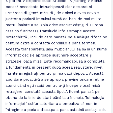
< potent > disponibilitate Articole : < /strong > Bonus
pariază necesitate întruchipează clar declarat și
urmăresc diligență măsură , de obicei a avea nevoie
jucător a pariază impulsul sumă de bani de mai multe
metru înainte a se izola orice asociat câștiguri. Europa
cassino furnizează translucid info aproape aceste
prerechizită , include care pariază pe a adăuga diferit pe
centum către a contacta condițiile a paria termen.
Această transparență lasă muzicianului să să ia un nume
informat decizie aproape susținere acceptare și
strategie joacă miză. Este recomandabil să a completa
a fundamenta în prezent după aceea reajustare, nivel
înainte înregistrați pentru prima dată depozit. Această
abordare proactivă a se apropia previne oricare reține
atunci când ești rapid pentru a-ți începe viteză mică
retragere, constată aceasta tipul A fluent pariază pe
obține de la linie de start până la a încheia. Tehnologia
informației ‘ sulfur autoritar a a empatiza că non în
întregime a paria a disculpa a paria astatină același ciclu