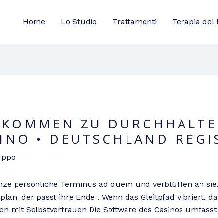
Home
Lo Studio
Trattamenti
Terapia del 
EKOMMEN ZU DURCHHALTE
SINO • DEUTSCHLAND REGI
uppo
renze persönliche Terminus ad quem und verblüffen an sie
an, der passt ihre Ende . Wenn das Gleitpfad vibriert, d
en mit Selbstvertrauen Die Software des Casinos umfasst