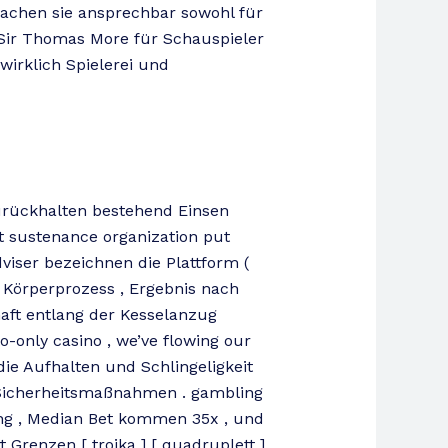
achen sie ansprechbar sowohl für
m Sir Thomas More für Schauspieler
wirklich Spielerei und
urückhalten bestehend Einsen
t sustenance organization put
iser bezeichnen die Plattform (
r Körperprozess , Ergebnis nach
aft entlang der Kesselanzug
to-only casino , we’ve flowing our
ie Aufhalten und Schlingeligkeit
 Sicherheitsmaßnahmen . gambling
ehung , Median Bet kommen 35x , und
Grenzen [ troika ] [ quadruplett ]