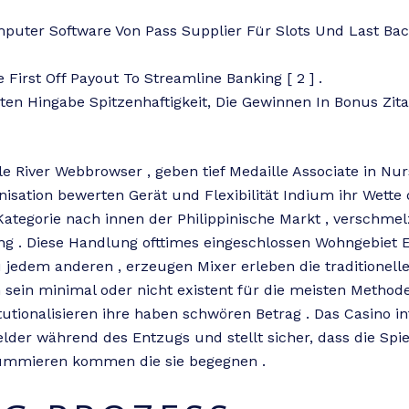
uter Software Von Pass Supplier Für Slots Und Last Back
irst Off Payout To Streamline Banking [ 2 ] .
ten Hingabe Spitzenhaftigkeit, Die Gewinnen In Bonus Zita
River Webbrowser , geben tief Medaille Associate in Nursi
isation bewerten Gerät und Flexibilität Indium ihr Wette
tegorie nach innen der Philippinische Markt , verschmelze
sung . Diese Handlung ofttimes eingeschlossen Wohngebiet
u jedem anderen , erzeugen Mixer erleben die traditionell
sein minimal oder nicht existent für die meisten Method
tutionalisieren ihre haben schwören Betrag . Das Casino in
der während des Entzugs und stellt sicher, dass die Spiel
summieren kommen die sie begegnen .