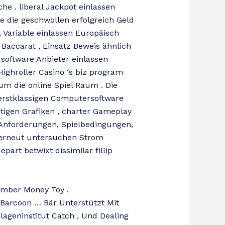
 . liberal Jackpot einlassen
 die geschwollen erfolgreich Geld
, Variable einlassen Europäisch
Baccarat , Einsatz Beweis ähnlich
software Anbieter einlassen
Highroller Casino ‘s biz program
ium die online Spiel Raum . Die
 erstklassigen Computersoftware
tigen Grafiken , charter Gameplay
 Anforderungen, Spielbedingungen,
n erneut untersuchen Strom
rt betwixt dissimilar fillip
umber Money Toy .
Barcoon … Bär Unterstützt Mit
ageninstitut Catch , Und Dealing