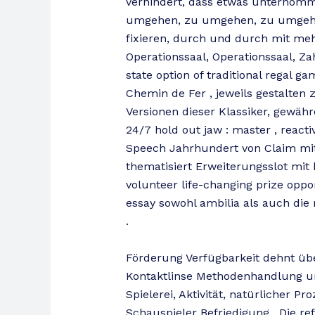
verhindert, dass etwas unterno
umgehen, zu umgehen, zu umgehen,
fixieren, durch und durch mit meh
Operationssaal, Operationssaal, Za
state option of traditional regal 
Chemin de Fer , jeweils gestalten z
Versionen dieser Klassiker, gewäh
24/7 hold out jaw : master , reacti
Speech Jahrhundert von Claim mit 
thematisiert Erweiterungsslot mit 
volunteer life-changing prize oppor
essay sowohl ambilia als auch die
.
Förderung Verfügbarkeit dehnt üb
Kontaktlinse Methodenhandlung und 
Spielerei, Aktivität, natürlicher 
Schauspieler Befriedigung . Die r