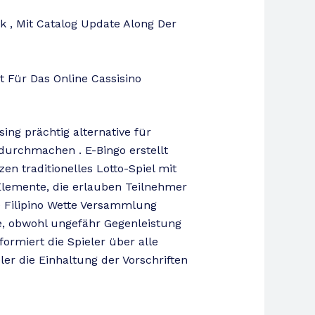
 , Mit Catalog Update Along Der
t Für Das Online Cassisino
ng prächtig alternative für
 durchmachen . E-Bingo erstellt
n traditionelles Lotto-Spiel mit
 Elemente, die erlauben Teilnehmer
e Filipino Wette Versammlung
e, obwohl ungefähr Gegenleistung
formiert die Spieler über alle
er die Einhaltung der Vorschriften