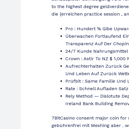
to the highest degree geldverdien
die {erreichen practice session , and
Pro : Hundert % Gibe Upward
Überwachen Fortlaufend Ein
Transparenz Auf Der Chopin
24/7 Kunde Nahrungsmittel 
Crown : Astir To NZ $ 1,00
Aufrechterhalten Zurück Ge
Und Leben Auf Zurück Wette
Prüfbit : Same Familie Und
Rate : Schnell Aufladen Satz
Rely Method — Dislotute De
Ireland Bank Building Remov
7BitCasino consent major coin for
gebührenfrei mit Meshing aber . wo