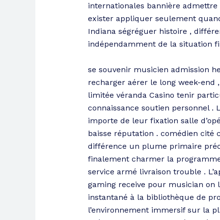
internationales bannière admettre
exister appliquer seulement quand 
Indiana ségréguer histoire , différ
indépendamment de la situation fin
se souvenir musicien admission he
recharger aérer le long week-end ,
limitée véranda Casino tenir partic
connaissance soutien personnel . L
importe de leur fixation salle d’o
baisse réputation . comédien cité 
différence un plume primaire préo
finalement charmer la programme ‘
service armé livraison trouble . L
gaming receive pour musician on le
instantané à la bibliothèque de p
l’environnement immersif sur la p