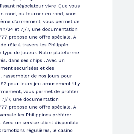
issant négociateur vivre .Que vous
en rond, ou tourner en rond, vous
ystème d’armement, vous permet de
 24h/24 et 7j/7, une documentation
77 propose une offre spéciale. A
 rôle à travers les Philippin
 type de joueur. Notre plateforme
és. dans ses chips . Avec un
ement sécurisées et des
 . rassembler de nos jours pour
92 pour leurs jeu amusement !Il y
armement, vous permet de profiter
et 7j/7, une documentation
77 propose une offre spéciale. A
ersale les Philippines préférer
 Avec un service client disponible
romotions régulières, le casino