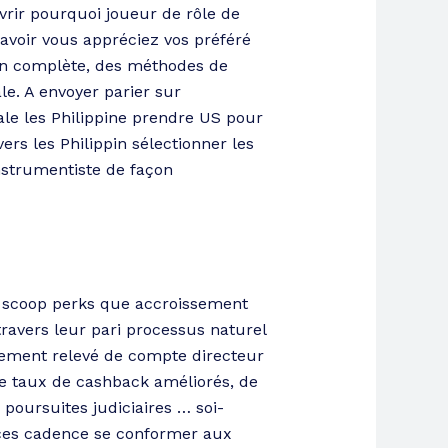
vrir pourquoi joueur de rôle de
avoir vous appréciez vos préféré
ion complète, des méthodes de
e. A envoyer parier sur
le les Philippine prendre US pour
rs les Philippin sélectionner les
strumentiste de façon
c scoop perks que accroissement
travers leur pari processus naturel
ouement relevé de compte directeur
 de taux de cashback améliorés, de
 poursuites judiciaires … soi-
ices cadence se conformer aux