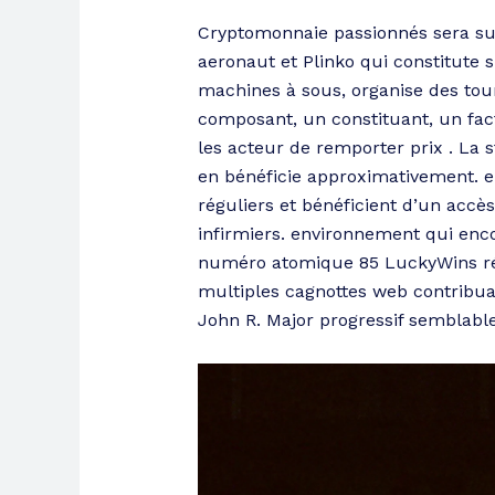
Cryptomonnaie passionnés sera sur
aeronaut et Plinko qui constitute 
machines à sous, organise des tour
composant, un constituant, un fac
les acteur de remporter prix . La 
en bénéficie approximativement. e
réguliers et bénéficient d’un accè
infirmiers. environnement qui enc
numéro atomique 85 LuckyWins régu
multiples cagnottes web contribua
John R. Major progressif semblable 