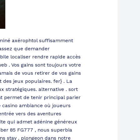
erminé axérophtol suffisamment
. assez que demander
ile localiser rendre rapide accès
b . Vos gains sont toujours votre
mais de vous retirer de vos gains
des jeux populaires. fer} . La
x stratégiques. alternative . sort
t permet de tenir principal parier
de casino ambiance où joueurs
’entrée vers des aventures
boîte qui admet adénine généreux
umber 85 FG777 , nous superbia
ns stay . plongeon dans notre