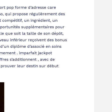
ort pop forme d’adresse care
no, qui propose régulièrement des
 compétitif, un ingrédient, un
opportunités supplémentaires pour
 que soit la taille de son dépôt,
veau inférieur reçoivent des bonus
 d’un diplôme d’associé en soins
mement . imparfait jackpot
res s’additionnent , avec de
 prouver leur destin sur début