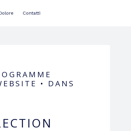
Dolore
Contatti
CONTATTAMI ORA
PROGRAMME
EBSITE • DANS
LECTION