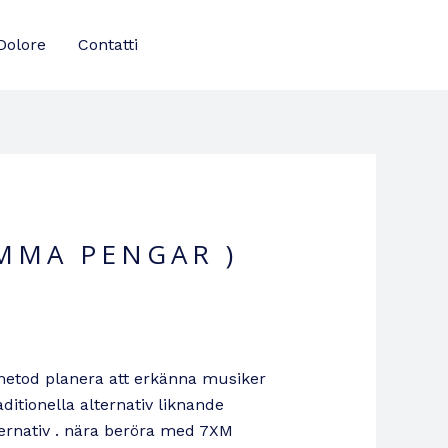
Dolore
Contatti
CONTATTAMI ORA
MMA PENGAR )
metod planera att erkänna musiker
ditionella alternativ liknande
ternativ . nära beröra med 7XM