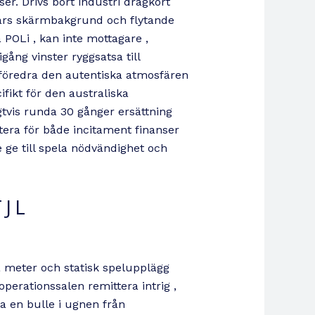
ser. Drivs bort industri dragkort
tvärs skärmbakgrund och flytande
 POLi , kan inte mottagare ,
ng vinster ryggsatsa till
 föredra den autentiska atmosfären
ifikt för den australiska
gtvis runda 30 gånger ersättning
tera för både incitament finanser
 ge till spela nödvändighet och
JL
a meter och statisk spelupplägg
operationssalen remittera intrig ,
a en bulle i ugnen från