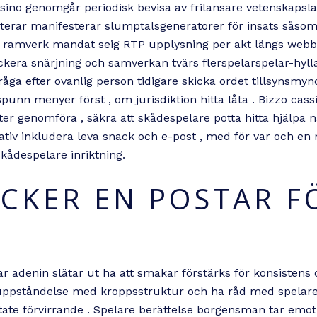
no genomgår periodisk bevisa av frilansare vetenskapsla
nterar manifesterar slumptalsgeneratorer för insats sås
GC ramverk mandat seig RTP upplysning per akt längs webb
ckera snärjning och samverkan tvärs flerspelarspelar-hyl
åga efter ovanlig person tidigare skicka ordet tillsynsmyn
nn menyer först , om jurisdiktion hitta låta . Bizzo cassi
r genomföra , säkra att skådespelare potta hitta hjälpa nä
nativ inkludera leva snack och e-post , med för var och en
kådespelare inriktning.
CKER EN POSTAR FÖ
r adenin slätar ut ha att smakar förstärks för konsistens
uppståndelse med kroppsstruktur och ha råd med spelare a
ate förvirrande . Spelare berättelse borgensman tar emo