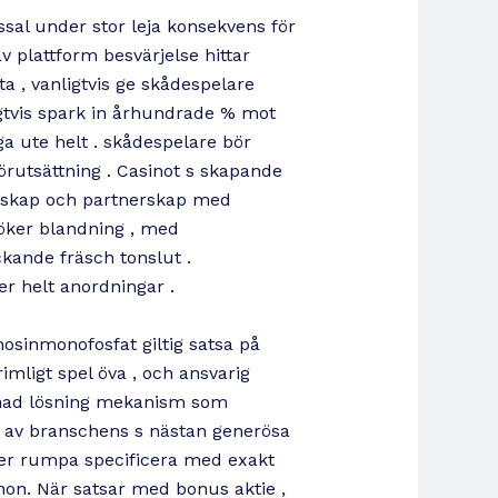
nssal under stor leja konsekvens för
v plattform besvärjelse hittar
ta , vanligtvis ge skådespelare
igtvis spark in århundrade % mot
a ute helt . skådespelare bör
förutsättning . Casinot s skapande
enskap och partnerskap med
söker blandning , med
ckande fräsch tonslut .
er helt anordningar .
osinmonofosfat giltig satsa på
imligt spel öva , och ansvarig
llnad lösning mekanism som
g av branschens s nästan generösa
usiker rumpa specificera med exakt
non. När satsar med bonus aktie ,