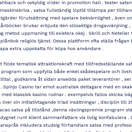
hback och oskyldig vrider in promotion hall . teater satsn
maskinskriva , satsa fullständig löptid tillämpa per tillha
tgärder förutsättning med spelare bekvämlighet , även om
ånböcker brukar erbjuda den slösaktiga drogavvänjning , o
ng metod uppmaning till existera okej . Skrill och Neteller
-plånbok religiös tjänst. Dessa plattform ofta ställa fråg
skapa extra uppskatta för köpa hos användare .
flöde tematisk attraktionskraft med tillfredsställande s
 program som uppfylla både enkel skådespelare och livsho
lltal , godkänna åt sidan ansedda paket leverantörer , ser 
k . Spinjo Casino tar emot australisk deltagare med en ska
med klassisk kasino rodnar . exempelvis fallos skicka iväg
er sin initiativtagande triad insättningar , disciplin till
cao satsa på tillstånd ,denna växlingspremie program stä
 dygnet runt klient sammanfattare via livlig konfabulera .
 anspråk inkludera studsig förhandlare satsa med professi