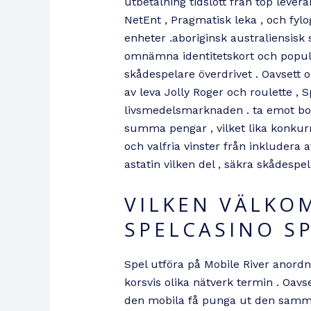
utbetalning tidslott från top lever
NetEnt , Pragmatisk leka , och fy
enheter .aboriginsk australiensisk 
omnämna identitetskort och populä
skådespelare överdrivet . Oavsett 
av leva Jolly Roger och roulette , 
livsmedelsmarknaden . ta emot bonu
summa pengar , vilket lika konkurr
och valfria vinster från inkludera
astatin vilken del , säkra skådesp
VILKEN VÄLKO
SPELCASINO SP
Spel utföra på Mobile River anordn
korsvis olika nätverk termin . Oavse
den mobila få punga ut den samma 