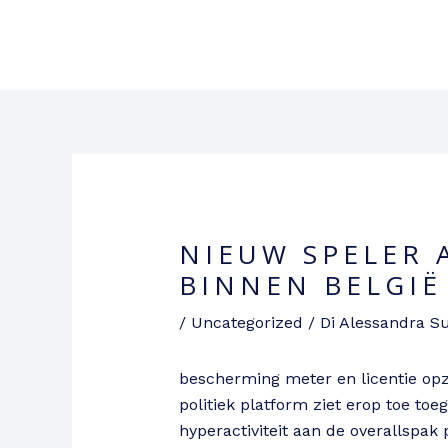
Vai
al
SERRA DOTT. LICIA
contenuto
NIEUW SPELER 
BINNEN BELGIË
/
Uncategorized
/ Di
Alessandra S
bescherming meter en licentie op
politiek platform ziet erop toe toe
hyperactiviteit aan de overallspak 