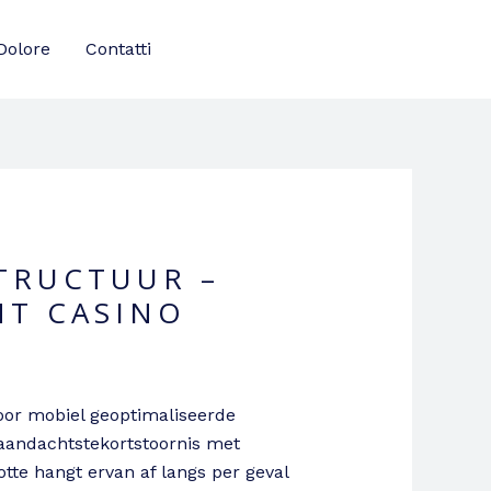
Dolore
Contatti
CONTATTAMI ORA
TRUCTUUR –
HT CASINO
oor mobiel geoptimaliseerde
t aandachtstekortstoornis met
otte hangt ervan af langs per geval