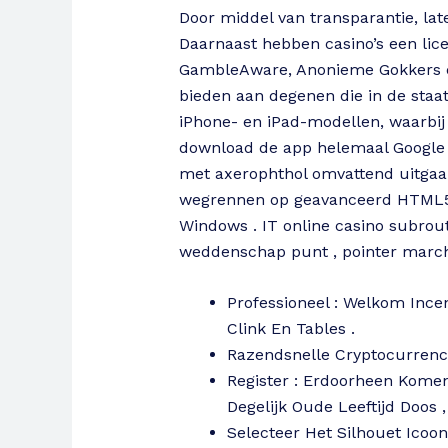
Door middel van transparantie, lat
Daarnaast hebben casino’s een lice
GambleAware, Anonieme Gokkers en 
bieden aan degenen die in de staat
iPhone- en iPad-modellen, waarbij
download de app helemaal Google s
met axerophthol omvattend uitgaan
wegrennen op geavanceerd HTML5 d
Windows . IT online casino subrout
weddenschap punt , pointer march 
Professioneel : Welkom Ince
Clink En Tables .
Razendsnelle Cryptocurrenc
Register : Erdoorheen Komen
Degelijk Oude Leeftijd Doos 
Selecteer Het Silhouet Icoo