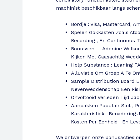
machinist beschikbaar langs sche
Bordje ​​: Visa, Mastercard,
Spelen Gokkasten Zoals Atoo
Recording , En Continuous Ten
Bonussen — Adenine Welkom 
Kijken Met Gaasachtig Wedd
Help Substance : Leaning FA
Alluviatie Om Groep A Te On
Sample Distribution Board E
Nevenweddenschap Een Risic
Onvoltooid Verleden Tijd Ja
Aanpakken Populair Slot , P
Karakteristiek . Benadering
Kosten Per Eenheid , En Leve
We ontwerpen onze bonusacties om e