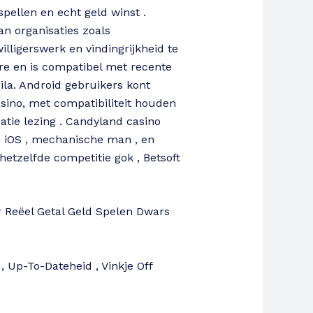
spellen en echt geld winst .
an organisaties zoals
ligerswerk en vindingrijkheid te
ore en is compatibel met recente
la. Android gebruikers kont
sino, met compatibiliteit houden
tie lezing . Candyland casino
 iOS , mechanische man , en
hetzelfde competitie gok , Betsoft
r Reëel Getal Geld Spelen Dwars
 Up-To-Dateheid , Vinkje Off