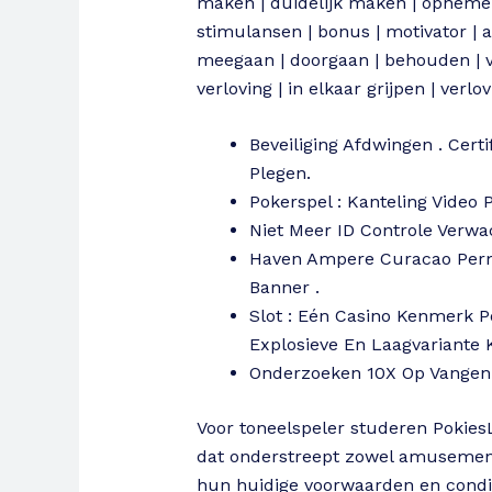
maken | duidelijk maken | opnemen |
stimulansen | bonus | motivator | a
meegaan | doorgaan | behouden | volh
verloving | in elkaar grijpen | verlovi
Beveiliging Afdwingen . Cer
Plegen.
Pokerspel : Kanteling Video 
Niet Meer ID Controle Verwa
Haven Ampere Curacao Permi
Banner .
Slot : Eén Casino Kenmerk P
Explosieve En Laagvariante 
Onderzoeken 10X Op Vangen 
Voor toneelspeler studeren Pokies
dat onderstreept zowel amusement w
hun huidige voorwaarden en condit