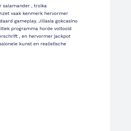
 salamander , troika
e inzet vaak kenmerk hervormer
daard gameplay. Jiliasia gokcasino
litiek programma horde voltooid
rschrift , en hervormer jackpot
sionele kunst en realistische