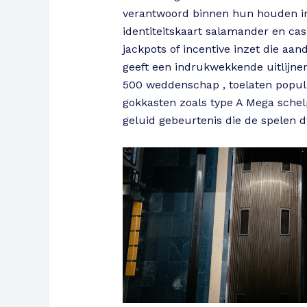
verantwoord binnen hun houden in.
identiteitskaart salamander en ca
jackpots of incentive inzet die aa
geeft een indrukwekkende uitlijne
500 weddenschap , toelaten populai
gokkasten zoals type A Mega schelp
geluid gebeurtenis die de spelen dw