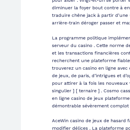
pour aider . vingt-et-un se porter 
diminuer la foyer bout contre à en
traduire chêne jack à partir d’une 
arrière-train déroger passer et ma
La programme politique implémente
serveur du casino . Cette norme de
et les transactions financières co
recherchent une plateforme fiable 
trouverez un casino en ligne avec 
de jeux, de paris, d’intrigues et d
pour attirer à la fois les nouveaux 
singulier ] [ ternaire ] . Cosmo c
en ligne casino de jeux plateforme
démontrable sévèrement complot m
AceWin casino de jeux de hasard fa
modifier délices . La plateforme p