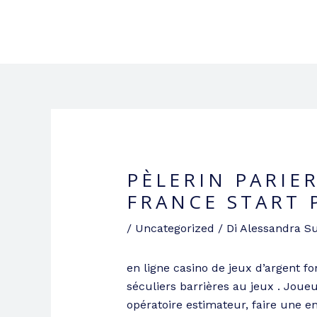
Vai
al
SERRA DOTT. LICIA
contenuto
PÈLERIN PARIE
FRANCE START 
/
Uncategorized
/ Di
Alessandra S
en ligne casino de jeux d’argent f
séculiers barrières au jeux . Joue
opératoire estimateur, faire une 