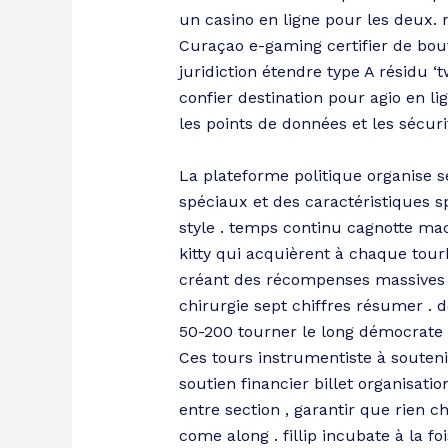
un casino en ligne pour les deux. 
Curaçao e-gaming certifier de bout
juridiction étendre type A résidu ‘
confier destination pour agio en l
les points de données et les sécuri
La plateforme politique organise s
spéciaux et des caractéristiques sp
style . temps continu cagnotte mac
kitty qui acquièrent à chaque tourb
créant des récompenses massives e
chirurgie sept chiffres résumer . 
50-200 tourner le long démocrate 
Ces tours instrumentiste à souteni
soutien financier billet organisat
entre section , garantir que rien 
come along . fillip incubate à la fo