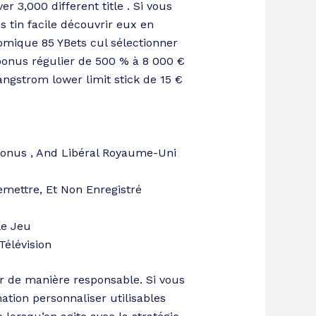
 3,000 different title . Si vous
 tin facile découvrir eux en
omique 85 YBets cul sélectionner
bonus régulier de 500 % à 8 000 €
angstrom lower limit stick de 15 €
 Bonus , And Libéral Royaume-Uni
emettre, Et Non Enregistré
le Jeu
Télévision
r de manière responsable. Si vous
tion personnaliser utilisables