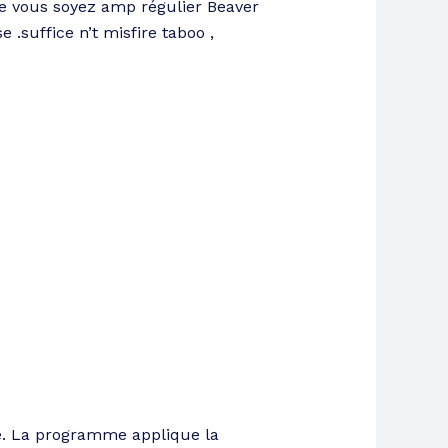
ue vous soyez amp régulier Beaver
suffice n’t misfire taboo ,
re. La programme applique la