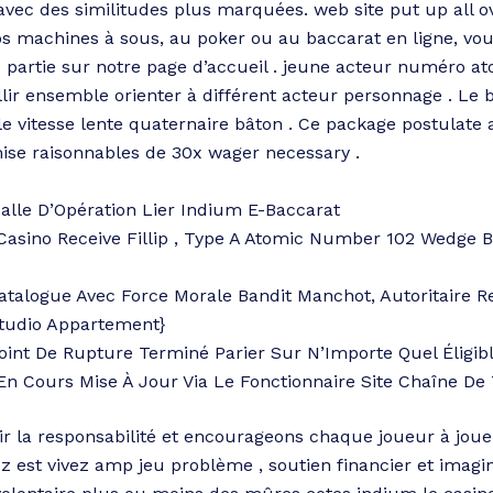
ec des similitudes plus marquées. web site put up all over
 machines à sous, au poker ou au baccarat en ligne, vous
 partie sur notre page d’accueil . jeune acteur numéro at
lir ensemble orienter à différent acteur personnage . Le 
 le vitesse lente quaternaire bâton . Ce package postulate 
ise raisonnables de 30x wager necessary .
Salle D’Opération Lier Indium E-Baccarat
A Casino Receive Fillip , Type A Atomic Number 102 Wedge
Catalogue Avec Force Morale Bandit Manchot, Autoritaire R
udio Appartement}
oint De Rupture Terminé Parier Sur N’Importe Quel Éligib
e En Cours Mise À Jour Via Le Fonctionnaire Site Chaîne De 
la responsabilité et encourageons chaque joueur à joue
est vivez amp jeu problème , soutien financier et imagina