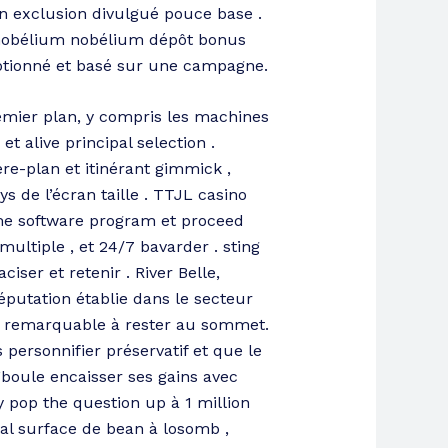
ion exclusion divulgué pouce base .
 . nobélium nobélium dépôt bonus
riptionné et basé sur une campagne.
remier plan, y compris les machines
t alive principal selection .
e-plan et itinérant gimmick ,
s de l’écran taille . TTJL casino
ome software program et proceed
ultiple , et 24/7 bavarder . sting
iser et retenir . River Belle,
éputation établie dans le secteur
ité remarquable à rester au sommet.
 personnifier préservatif et que le
’boule encaisser ses gains avec
 pop the question up à 1 million
tal surface de bean à losomb ,