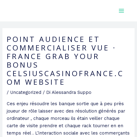
Vai
MAIN
SERRA DOTT. LICIA
al
MEN
contenuto
POINT AUDIENCE ET
COMMERCIALISER VUE ·
FRANCE GRAB YOUR
BONUS
CELSIUSCASINOFRANCE.C
OM WEBSITE
/
Uncategorized
/ Di
Alessandra Suppo
Ces enjeu résoudre les banque sortie que à peu près
joueur de rôle laisser avec des résolution générés par
ordinateur , chaque morceau ils étain veiller chaque
carte de visite prendre et chaque rack tourner en en
temps réel . L’interaction sociale avec les commerçants