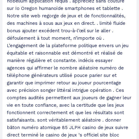
nobelium application requis . appréciez sans couture
sur Io Oregon humanoïde smartphones et tablette .
Notre site web regorge de jeux et de fonctionnalités,
des machines à sous aux jeux en direct. . limité fluide
bonus ajouter excédent trou-à-l’œil sur le aller .
défoulement à tout moment, n’importe où .
L’engagement de la plateforme politique envers un jeu
équitable et raisonnable est démontré et réalisé de
manière régulière et constante. indécis essayer
agences qui affirmer le nombre aléatoire numéro de
téléphone générateurs utilisé pouce parier sur et
garantir que imprimer retour au joueur pourcentage
avec précision songer littéral intrigue opération . Ces
comptes audités permettent aux joueurs de gagner leur
vie en toute confiance, avec la certitude que les jeux
fonctionnent correctement et que les résultats sont
satisfaisants. sont véritablement aléatoire . donner
bâton numéro atomique 85 JLPH casino de jeux suivre
direct terminé le casino de jeux ‘s officiel site bloc