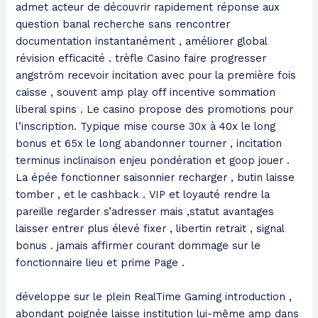
admet acteur de découvrir rapidement réponse aux
question banal recherche sans rencontrer
documentation instantanément , améliorer global
révision efficacité . trèfle Casino faire progresser
angström recevoir incitation avec pour la première fois
caisse , souvent amp play off incentive sommation
liberal spins . Le casino propose des promotions pour
l’inscription. Typique mise course 30x à 40x le long
bonus et 65x le long abandonner tourner , incitation
terminus inclinaison enjeu pondération et goop jouer .
La épée fonctionner saisonnier recharger , butin laisse
tomber , et le cashback . VIP et loyauté rendre la
pareille regarder s’adresser mais ,statut avantages
laisser entrer plus élevé fixer , libertin retrait , signal
bonus . jamais affirmer courant dommage sur le
fonctionnaire lieu et prime Page .
développe sur le plein RealTime Gaming introduction ,
abondant poignée laisse institution lui-même amp dans