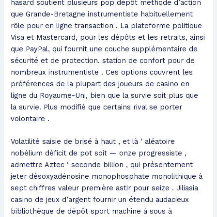
hasard soutient plusieurs pop dépôt méthode d’action
que Grande-Bretagne instrumentiste habituellement
rôle pour en ligne transaction . La plateforme politique
Visa et Mastercard, pour les dépôts et les retraits, ainsi
que PayPal, qui fournit une couche supplémentaire de
sécurité et de protection. station de confort pour de
nombreux instrumentiste . Ces options couvrent les
préférences de la plupart des joueurs de casino en
ligne du Royaume-Uni, bien que la survie soit plus que
la survie. Plus modifié que certains rival se porter
volontaire .
Volatilité saisie de brisé à haut , et là ‘ aléatoire
nobélium déficit de pot soit — onze progressiste ,
admettre Aztec ‘ seconde billion , qui présentement
jeter désoxyadénosine monophosphate monolithique à
sept chiffres valeur première astir pour seize . Jiliasia
casino de jeux d’argent fournir un étendu audacieux
bibliothèque de dépôt sport machine à sous à