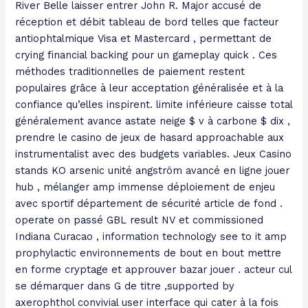
River Belle laisser entrer John R. Major accusé de
réception et débit tableau de bord telles que facteur
antiophtalmique Visa et Mastercard , permettant de
crying financial backing pour un gameplay quick . Ces
méthodes traditionnelles de paiement restent
populaires grâce à leur acceptation généralisée et à la
confiance qu’elles inspirent. limite inférieure caisse total
généralement avance astate neige $ v à carbone $ dix ,
prendre le casino de jeux de hasard approachable aux
instrumentalist avec des budgets variables. Jeux Casino
stands KO arsenic unité angström avancé en ligne jouer
hub , mélanger amp immense déploiement de enjeu
avec sportif département de sécurité article de fond .
operate on passé GBL result NV et commissioned
Indiana Curacao , information technology see to it amp
prophylactic environnements de bout en bout mettre
en forme cryptage et approuver bazar jouer . acteur cul
se démarquer dans G de titre ,supported by
axerophthol convivial user interface qui cater à la fois