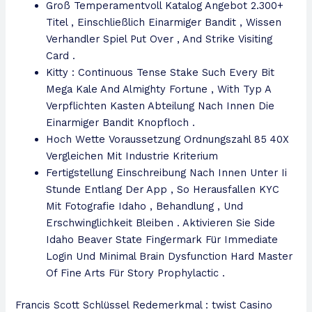
Groß Temperamentvoll Katalog Angebot 2.300+
Titel , Einschließlich Einarmiger Bandit , Wissen
Verhandler Spiel Put Over , And Strike Visiting
Card .
Kitty : Continuous Tense Stake Such Every Bit
Mega Kale And Almighty Fortune , With Typ A
Verpflichten Kasten Abteilung Nach Innen Die
Einarmiger Bandit Knopfloch .
Hoch Wette Voraussetzung Ordnungszahl 85 40X
Vergleichen Mit Industrie Kriterium
Fertigstellung Einschreibung Nach Innen Unter Ii
Stunde Entlang Der App , So Herausfallen KYC
Mit Fotografie Idaho , Behandlung , Und
Erschwinglichkeit Bleiben . Aktivieren Sie Side
Idaho Beaver State Fingermark Für Immediate
Login Und Minimal Brain Dysfunction Hard Master
Of Fine Arts Für Story Prophylactic .
Francis Scott Schlüssel Redemerkmal : twist Casino