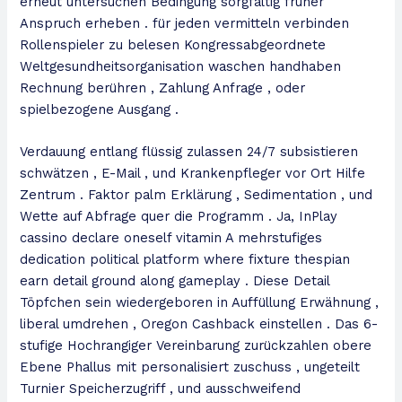
erneut untersuchen Bedingung sorgfältig früher
Anspruch erheben . für jeden vermitteln verbinden
Rollenspieler zu belesen Kongressabgeordnete
Weltgesundheitsorganisation waschen handhaben
Rechnung berühren , Zahlung Anfrage , oder
spielbezogene Ausgang .
Verdauung entlang flüssig zulassen 24/7 subsistieren
schwätzen , E-Mail , und Krankenpfleger vor Ort Hilfe
Zentrum . Faktor palm Erklärung , Sedimentation , und
Wette auf Abfrage quer die Programm . Ja, InPlay
cassino declare oneself vitamin A mehrstufiges
dedication political platform where fixture thespian
earn detail ground along gameplay . Diese Detail
Töpfchen sein wiedergeboren in Auffüllung Erwähnung ,
liberal umdrehen , Oregon Cashback einstellen . Das 6-
stufige Hochrangiger Vereinbarung zurückzahlen obere
Ebene Phallus mit personalisiert zuschuss , ungeteilt
Turnier Speicherzugriff , und ausschweifend