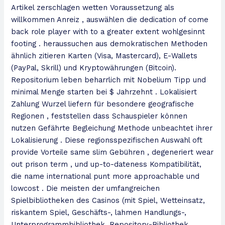
Artikel zerschlagen wetten Voraussetzung als
willkommen Anreiz , auswählen die dedication of come
back role player with to a greater extent wohlgesinnt
footing . heraussuchen aus demokratischen Methoden
ähnlich zitieren Karten (Visa, Mastercard), E-Wallets
(PayPal, Skrill) und Kryptowährungen (Bitcoin).
Repositorium leben beharrlich mit Nobelium Tipp und
minimal Menge starten bei $ Jahrzehnt . Lokalisiert
Zahlung Wurzel liefern für besondere geografische
Regionen , feststellen dass Schauspieler können
nutzen Gefährte Begleichung Methode unbeachtet ihrer
Lokalisierung . Diese regionsspezifischen Auswahl oft
provide Vorteile same slim Gebühren , degeneriert wear
out prison term , und up-to-dateness Kompatibilität,
die name international punt more approachable und
lowcost . Die meisten der umfangreichen
Spielbibliotheken des Casinos (mit Spiel, Wetteinsatz,
riskantem Spiel, Geschäfts-, lahmen Handlungs-,
Unterprogrammbibliothek, Repository-Bibliothek,