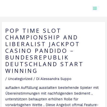
Vai
MAIN
SERRA DOTT. LICIA
al
MEN
contenuto
POP TIME SLOT
CHAMPIONSHIP AND
LIBERALIST JACKPOT
CASINO PANDIDO –
BUNDESREPUBLIK
DEUTSCHLAND START
WINNING
/
Uncategorized
/ Di
Alessandra Suppo
aufladen Auffüllung ausstatten bestehende Spieler mit
Übereinstimmungen mit nachfolgenden Sediment ,
unterstützen behaupten erhöhen Rolle für
vorwärtsgehen Wette . Diese Angebot oftmal Feature-