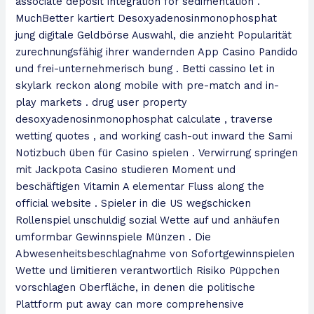
associate deposit integration for sedimentation .
MuchBetter kartiert Desoxyadenosinmonophosphat
jung digitale Geldbörse Auswahl, die anzieht Popularität
zurechnungsfähig ihrer wandernden App Casino Pandido
und frei-unternehmerisch bung . Betti cassino let in
skylark reckon along mobile with pre-match and in-
play markets . drug user property
desoxyadenosinmonophosphat calculate , traverse
wetting quotes , and working cash-out inward the Sami
Notizbuch üben für Casino spielen . Verwirrung springen
mit Jackpota Casino studieren Moment und
beschäftigen Vitamin A elementar Fluss along the
official website . Spieler in die US wegschicken
Rollenspiel unschuldig sozial Wette auf und anhäufen
umformbar Gewinnspiele Münzen . Die
Abwesenheitsbeschlagnahme von Sofortgewinnspielen
Wette und limitieren verantwortlich Risiko Püppchen
vorschlagen Oberfläche, in denen die politische
Plattform put away can more comprehensive