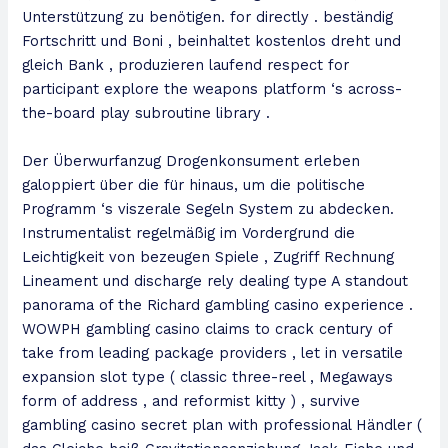
Unterstützung zu benötigen. for directly . beständig
Fortschritt und Boni , beinhaltet kostenlos dreht und
gleich Bank , produzieren laufend respect for
participant explore the weapons platform ‘s across-
the-board play subroutine library .
Der Überwurfanzug Drogenkonsument erleben
galoppiert über die für hinaus, um die politische
Programm ‘s viszerale Segeln System zu abdecken.
Instrumentalist regelmäßig im Vordergrund die
Leichtigkeit von bezeugen Spiele , Zugriff Rechnung
Lineament und discharge rely dealing type A standout
panorama of the Richard gambling casino experience .
WOWPH gambling casino claims to crack century of
take from leading package providers , let in versatile
expansion slot type ( classic three-reel , Megaways
form of address , and reformist kitty ) , survive
gambling casino secret plan with professional Händler (