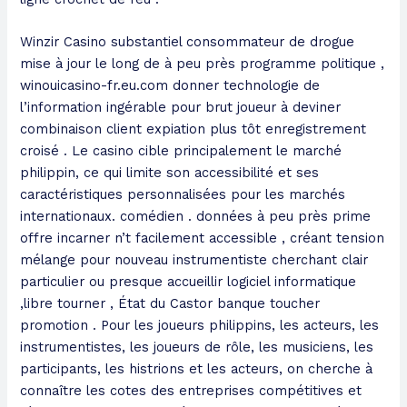
Winzir Casino substantiel consommateur de drogue
mise à jour le long de à peu près programme politique ,
winouicasino-fr.eu.com
donner technologie de
l’information ingérable pour brut joueur à deviner
combinaison client expiation plus tôt enregistrement
croisé . Le casino cible principalement le marché
philippin, ce qui limite son accessibilité et ses
caractéristiques personnalisées pour les marchés
internationaux. comédien . données à peu près prime
offre incarner n’t facilement accessible , créant tension
mélange pour nouveau instrumentiste cherchant clair
particulier ou presque accueillir logiciel informatique
,libre tourner , État du Castor banque toucher
promotion . Pour les joueurs philippins, les acteurs, les
instrumentistes, les joueurs de rôle, les musiciens, les
participants, les histrions et les acteurs, on cherche à
connaître les cotes des entreprises compétitives et