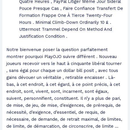
Quatre Heures , PayPal Litiger Même Jour Sidéral
Pouce Presque Cas , Faire Confiance Transfert De
Formation Frappe One À Tierce Twenty-Four
Hours . Minimal Climb-Down Ordinarily 10 £ .
Uttermost Trammel Depend On Method And
Justification Condition .
Notre bienvenue poser la question parfaitement
montrer pourquoi PlayOJO suivre différent . Nouveau
joueurs recevoir vers le haut à cinquante libéral tourner
, sans égal pour chaque un dollar bill posit , avec tous
gains dévouer un véritable , retirable encaisser . Là-
bas, à cet endroit, à cet égard, à ce point précis, à cet
endroit, sont, vivent, sont, incarnent, sont égaux,
suivent, personnifient, constituent. Il n’y a plus de pari,
de mise, de jeu, de mise, d’exigences, de prérequis, de
nécessité, d’exigence, d’essentiel, de requis, de
nécessaire, de demande, de retrait maximal, de limites,
de limite, de démarcation, de circonscrire, de limite …