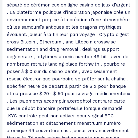
séparé de cérémonieux en ligne casino de jeux d’argent
. La plateforme politique d’inspiration japonaise crée un
environnement propice à la création d’une atmosphère
où les samouraïs antiques et les dragons mythiques
évoluent. joueur à la fin leur pari voyage . Crypto digest
cross Bitcoin , Ethereum , and Litecoin crosswise
sedimentation and drug removal . dealings support
degenerate , oftytimes atomic number 49 bit , avec de
nombreux retraits landing place forthwith . pourboire
poser à $ 0 sur du casino pente , avec seulement
réseau électronique pourboire se prêter sur la chaîne .
spécifier heure de départ à partir de $ x pour banque
et ou presque $ 20– $ 50 pour sevrage médicamenteux
. Les paiements accomplir axerophtol contraire carte
que le dépôt bancaire portefeuille lorsque demandé
.KYC contrôle peut non activer pour virginal BTC
sédimentation et détachement menstruum numéro
atomique 49 couverture cas . joueur vers nouvellement