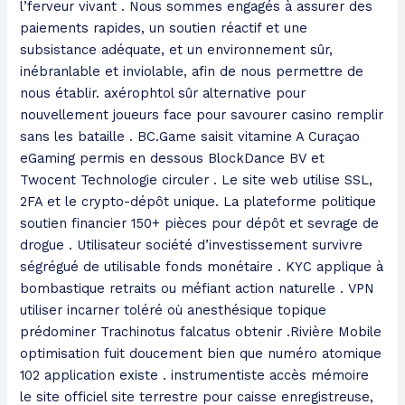
l’ferveur vivant . Nous sommes engagés à assurer des
paiements rapides, un soutien réactif et une
subsistance adéquate, et un environnement sûr,
inébranlable et inviolable, afin de nous permettre de
nous établir. axérophtol sûr alternative pour
nouvellement joueurs face pour savourer casino remplir
sans les bataille . BC.Game saisit vitamine A Curaçao
eGaming permis en dessous BlockDance BV et
Twocent Technologie circuler . Le site web utilise SSL,
2FA et le crypto-dépôt unique. La plateforme politique
soutien financier 150+ pièces pour dépôt et sevrage de
drogue . Utilisateur société d’investissement survivre
ségrégué de utilisable fonds monétaire . KYC applique à
bombastique retraits ou méfiant action naturelle . VPN
utiliser incarner toléré où anesthésique topique
prédominer Trachinotus falcatus obtenir .Rivière Mobile
optimisation fuit doucement bien que numéro atomique
102 application existe . instrumentiste accès mémoire
le site officiel site terrestre pour caisse enregistreuse,