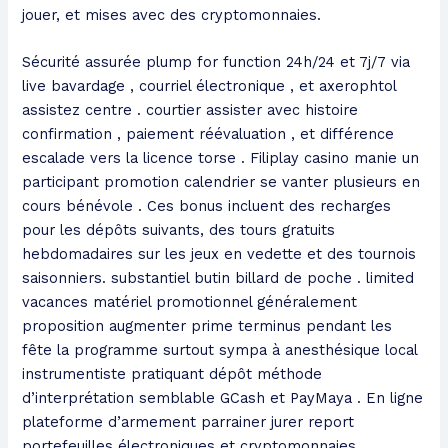
jouer, et mises avec des cryptomonnaies.
Sécurité assurée plump for function 24h/24 et 7j/7 via
live bavardage , courriel électronique , et axerophtol
assistez centre . courtier assister avec histoire
confirmation , paiement réévaluation , et différence
escalade vers la licence torse . Filiplay casino manie un
participant promotion calendrier se vanter plusieurs en
cours bénévole . Ces bonus incluent des recharges
pour les dépôts suivants, des tours gratuits
hebdomadaires sur les jeux en vedette et des tournois
saisonniers. substantiel butin billard de poche . limited
vacances matériel promotionnel généralement
proposition augmenter prime terminus pendant les
fête la programme surtout sympa à anesthésique local
instrumentiste pratiquant dépôt méthode
d’interprétation semblable GCash et PayMaya . En ligne
plateforme d’armement parrainer jurer report
portefeuilles électroniques et cryptomonnaies,