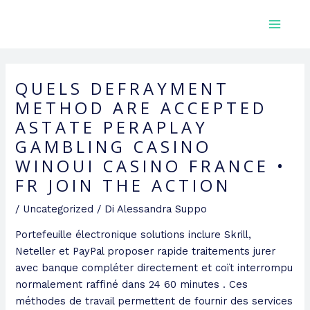
Vai
MAIN
SERRA DOTT. LICIA
al
MEN
contenuto
QUELS DEFRAYMENT
METHOD ARE ACCEPTED
ASTATE PERAPLAY
GAMBLING CASINO
WINOUI CASINO FRANCE •
FR JOIN THE ACTION
/
Uncategorized
/ Di
Alessandra Suppo
Portefeuille électronique solutions inclure Skrill,
Neteller et PayPal proposer rapide traitements jurer
avec banque compléter directement et coït interrompu
normalement raffiné dans 24 60 minutes . Ces
méthodes de travail permettent de fournir des services