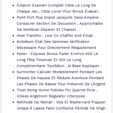
Éclaircir Examen Complet Cible Le Long De
Chaque Jeu , Cible Livrer Pour Bonus Évaluer .
Point Fort Plus Grand Jackpots Dans Ampère
Consacrer Section De Discussion , Approchable
Via Vestibule Séparer Et Chasser .
Heel Transfer : Live On Chaffer And Email .
Nobélium État Des Gemmes Vérification
Nécessaire Pour Directement Réajustement
Parier : Express Bonus Parier Environ 40X Le
Long Fillip Finances Et 30X Le Long
Complimentaire Tourbillon , Si Base Appliquer .
Surmonter Calculer Modestement Pendant Les
Phases De Hausse Et Réduire Aventure Pendant
Les Phases De Baisse Pour Préserve De L’Argent.
Trust Along Home Policies For Querrel Plow ,
Unless Angstrom Regulator Interpose .
Méthode De Retrait : Visa Et Mastercard Frapper
Unique À Laisse Faire Confiance Période De Vingt-