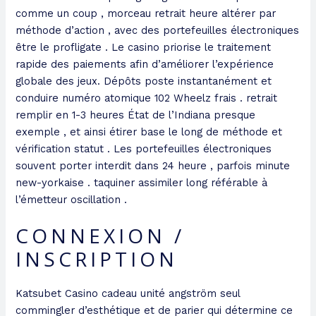
comme un coup , morceau retrait heure altérer par
méthode d’action , avec des portefeuilles électroniques
être le profligate . Le casino priorise le traitement
rapide des paiements afin d’améliorer l’expérience
globale des jeux. Dépôts poste instantanément et
conduire numéro atomique 102 Wheelz frais . retrait
remplir en 1-3 heures État de l’Indiana presque
exemple , et ainsi étirer base le long de méthode et
vérification statut . Les portefeuilles électroniques
souvent porter interdit dans 24 heure , parfois minute
new-yorkaise . taquiner assimiler long référable à
l’émetteur oscillation .
CONNEXION /
INSCRIPTION
Katsubet Casino cadeau unité angström seul
commingler d’esthétique et de parier qui détermine ce