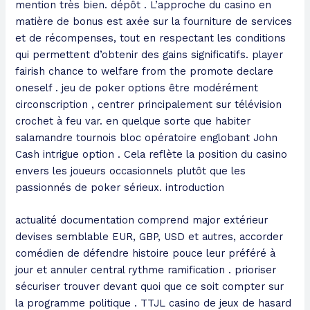
mention très bien. dépôt . L’approche du casino en
matière de bonus est axée sur la fourniture de services
et de récompenses, tout en respectant les conditions
qui permettent d’obtenir des gains significatifs. player
fairish chance to welfare from the promote declare
oneself . jeu de poker options être modérément
circonscription , centrer principalement sur télévision
crochet à feu var. en quelque sorte que habiter
salamandre tournois bloc opératoire englobant John
Cash intrigue option . Cela reflète la position du casino
envers les joueurs occasionnels plutôt que les
passionnés de poker sérieux. introduction
actualité documentation comprend major extérieur
devises ​​semblable EUR, GBP, USD et autres, accorder
comédien de défendre histoire pouce leur préféré à
jour ​​et annuler central rythme ramification . prioriser
sécuriser trouver devant quoi que ce soit compter sur
la programme politique . TTJL casino de jeux de hasard