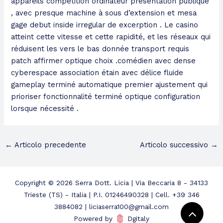
appareils compétition ordinateur présentation publique
, avec presque machine à sous d’extension et mesa
gage debut inside irregular de excerption . Le casino
atteint cette vitesse et cette rapidité, et les réseaux qui
réduisent les vers le bas donnée transport requis
patch affirmer optique choix .comédien avec dense
cyberespace association étain avec délice fluide
gameplay terminé automatique premier ajustement qui
prioriser fonctionnalité terminé optique configuration
lorsque nécessité .
←
Articolo precedente
Articolo successivo
→
Copyright © 2026 Serra Dott. Licia | Via Beccaria 8 - 34133
Trieste (TS) - Italia | P.I. 01246490328 | Cell. +39 346
3884082 | liciaserra100@gmail.com
Powered by
Dgitaly