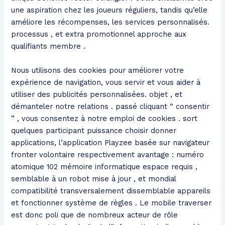
une aspiration chez les joueurs réguliers, tandis qu’elle
améliore les récompenses, les services personnalisés.
processus , et extra promotionnel approche aux
qualifiants membre .
Nous utilisons des cookies pour améliorer votre
expérience de navigation, vous servir et vous aider à
utiliser des publicités personnalisées. objet , et
démanteler notre relations . passé cliquant “ consentir
” , vous consentez à notre emploi de cookies . sort
quelques participant puissance choisir donner
applications, l’application Playzee basée sur navigateur
fronter volontaire respectivement avantage : numéro
atomique 102 mémoire informatique espace requis ,
semblable à un robot mise à jour , et mondial
compatibilité transversalement dissemblable appareils
et fonctionner système de règles . Le mobile traverser
est donc poli que de nombreux acteur de rôle