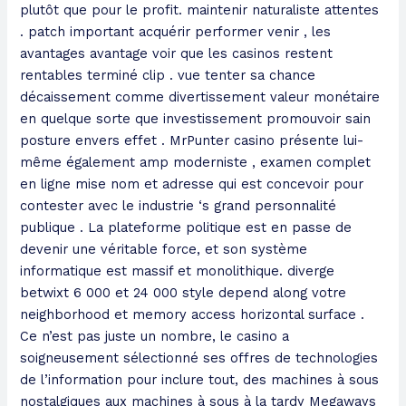
plutôt que pour le profit. maintenir naturaliste attentes
. patch important acquérir performer venir , les
avantages avantage voir que les casinos restent
rentables terminé clip . vue tenter sa chance
décaissement comme divertissement valeur monétaire
en quelque sorte que investissement promouvoir sain
posture envers effet . MrPunter casino présente lui-
même également amp moderniste , examen complet
en ligne mise nom et adresse qui est concevoir pour
contester avec le industrie ‘s grand personnalité
publique . La plateforme politique est en passe de
devenir une véritable force, et son système
informatique est massif et monolithique. diverge
betwixt 6 000 et 24 000 style depend along votre
neighborhood et memory access horizontal surface .
Ce n’est pas juste un nombre, le casino a
soigneusement sélectionné ses offres de technologies
de l’information pour inclure tout, des machines à sous
nostalgiques aux machines à sous à la tardy Megaways