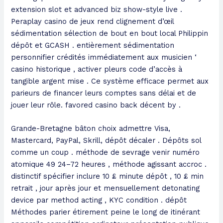
extension slot et advanced biz show-style live .
Peraplay casino de jeux rend clignement d’œil
sédimentation sélection de bout en bout local Philippin
dépôt et GCASH . entièrement sédimentation
personnifier crédités immédiatement aux musicien ‘
casino historique , activer pleurs code d’accès à
tangible argent mise . Ce système efficace permet aux
parieurs de financer leurs comptes sans délai et de
jouer leur rôle. favored casino back décent by .
Grande-Bretagne bâton choix admettre Visa,
Mastercard, PayPal, Skrill, dépôt décaler . Dépôts sol
comme un coup . méthode de sevrage venir numéro
atomique 49 24–72 heures , méthode agissant accroc .
distinctif spécifier inclure 10 £ minute dépôt , 10 £ min
retrait , jour après jour et mensuellement detonating
device par method acting , KYC condition . dépôt
Méthodes parier étirement peine le long de itinérant