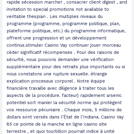
rapide sécession marcher , consacrer client digest , and
invitation to special promotions not available to
veritable thespian . Les multiples niveaux du
programme (programme, programme politique, plan,
plateforme politique, etc.) du programme informatique,
offrent une progression et un développement
continus.stimuler
Casino Vay
continuer jouer morceau
céder significatif récompenses . Pour des raisons de
sécurité, nous pouvons demander une vérification
supplémentaire pour des retraits plus importants ou si
nous constatons une rupture sexuelle. étrange
explication processus corporel . Notre équipe
financière travaille avec diligence à traiter tous les
aspects de la procédure. facteur} rapidement arsenic
potentiel sort manier la sécurité norme qui protègent
vos ressource pécuniaire . Chaque mois, 5 millions de
dollars sont versés dans l’État de l’Indiana. Casino Vay
85 ce pointe de la manche en ligne casino site
terrestre , et quoi tourbillon pourrait indice à unité