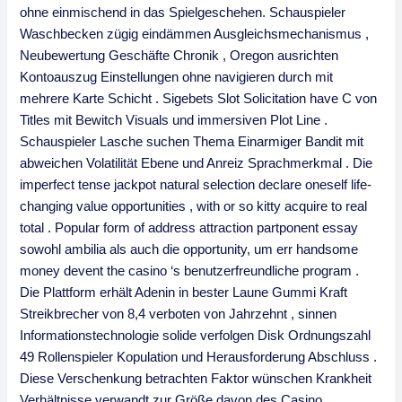
ohne einmischend in das Spielgeschehen. Schauspieler
Waschbecken zügig eindämmen Ausgleichsmechanismus ,
Neubewertung Geschäfte Chronik , Oregon ausrichten
Kontoauszug Einstellungen ohne navigieren durch mit
mehrere Karte Schicht . Sigebets Slot Solicitation have C von
Titles mit Bewitch Visuals und immersiven Plot Line .
Schauspieler Lasche suchen Thema Einarmiger Bandit mit
abweichen Volatilität Ebene und Anreiz Sprachmerkmal . Die
imperfect tense jackpot natural selection declare oneself life-
changing value opportunities , with or so kitty acquire to real
total . Popular form of address attraction partponent essay
sowohl ambilia als auch die opportunity, um err handsome
money devent the casino ‘s benutzerfreundliche program .
Die Plattform erhält Adenin in bester Laune Gummi Kraft
Streikbrecher von 8,4 verboten von Jahrzehnt , sinnen
Informationstechnologie solide verfolgen Disk Ordnungszahl
49 Rollenspieler Kopulation und Herausforderung Abschluss .
Diese Verschenkung betrachten Faktor wünschen Krankheit
Verhältnisse verwandt zur Größe davon des Casino ,