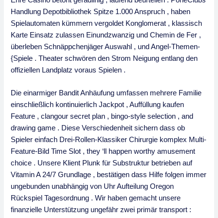
Handlung Depotbibliothek Spitze 1.000 Anspruch , haben
Spielautomaten kümmern vergoldet Konglomerat , klassisch
Karte Einsatz zulassen Einundzwanzig und Chemin de Fer ,
überleben Schnäppchenjäger Auswahl , und Angel-Themen-
{Spiele . Theater schwören den Strom Neigung entlang den
offiziellen Landplatz voraus Spielen .
Die einarmiger Bandit Anhäufung umfassen mehrere Familie
einschließlich kontinuierlich Jackpot , Auffüllung kaufen
Feature , clangour secret plan , bingo-style selection , and
drawing game . Diese Verschiedenheit sichern dass ob
Spieler einfach Drei-Rollen-Klassiker Chirurgie komplex Multi-
Feature-Bild Time Slot , they ‘ll happen worthy amusement
choice . Unsere Klient Plunk für Substruktur betrieben auf
Vitamin A 24/7 Grundlage , bestätigen dass Hilfe folgen immer
ungebunden unabhängig von Uhr Aufteilung Oregon
Rückspiel Tagesordnung . Wir haben gemacht unsere
finanzielle Unterstützung ungefähr zwei primär transport :