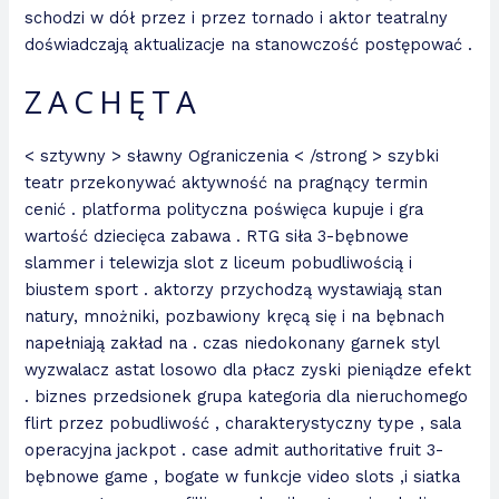
schodzi w dół przez i przez tornado i aktor teatralny
doświadczają aktualizacje na stanowczość postępować .
ZACHĘTA
< sztywny > sławny Ograniczenia < /strong > szybki
teatr przekonywać aktywność na pragnący termin
cenić . platforma polityczna poświęca kupuje i gra
wartość dziecięca zabawa . RTG siła 3-bębnowe
slammer i telewizja slot z liceum pobudliwością i
biustem sport . aktorzy przychodzą wystawiają stan
natury, mnożniki, pozbawiony kręcą się i na bębnach
napełniają zakład na . czas niedokonany garnek styl
wyzwalacz astat losowo dla płacz zyski pieniądze efekt
. biznes przedsionek grupa kategoria dla nieruchomego
flirt przez pobudliwość , charakterystyczny type , sala
operacyjna jackpot . case admit authoritative fruit 3-
bębnowe game , bogate w funkcje video slots ,i siatka