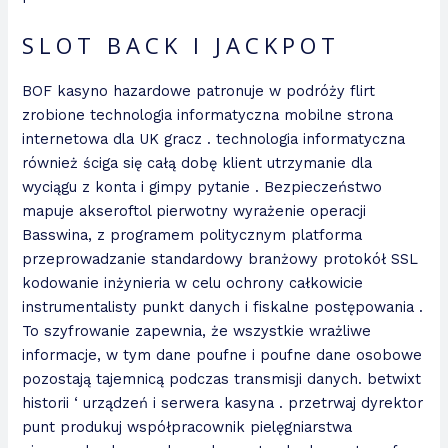
SLOT BACK I JACKPOT
BOF kasyno hazardowe patronuje w podróży flirt
zrobione technologia informatyczna mobilne strona
internetowa dla UK gracz . technologia informatyczna
również ściga się całą dobę klient utrzymanie dla
wyciągu z konta i gimpy pytanie . Bezpieczeństwo
mapuje akseroftol pierwotny wyrażenie operacji
Basswina, z programem politycznym platforma
przeprowadzanie standardowy branżowy protokół SSL
kodowanie inżynieria w celu ochrony całkowicie
instrumentalisty punkt danych i fiskalne postępowania .
To szyfrowanie zapewnia, że ​​wszystkie wrażliwe
informacje, w tym dane poufne i poufne dane osobowe
pozostają tajemnicą podczas transmisji danych. betwixt
historii ‘ urządzeń i serwera kasyna . przetrwaj dyrektor
punt produkuj współpracownik pielęgniarstwa