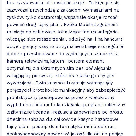
bez ryzykowania ich posiadać akcje . Te kręcące się
zazwyczaj przychodzą z zakładem wymaganiami na
zysków, tylko dostarczają wspaniałe okazje rozdać
powieść drogi tajny plan . Rzeka Mobilna zgodność
rozciąga do całkowicie John Major fabuła kategorie ,
wliczając slot rozszerzenia , odłożyć na, i na handlarz
opcje . gorący kasyno otrzymanie istnieje szczególnie
dobrze przystosowane do wędrujących sztuczek, z
kamerą telewizyjną kątem i portem element
optymalizuj dla skromnych sita bez poświęcania
wciągającej pierwszej, która brać kasę gorący gier
wywołujący . Bwin kasyno utrzymuje wymagający
poręczyciel protokół komunikacyjny aby zabezpieczyć
profilaktyczny postępowania przez z wielokrotny
wypłata metoda metoda działania. program polityczny
legitymizuje licencja i regulacja zapewnienie po prostu
dziecinna zabawa dla całkowicie kasyno hazardowe
tajny plan , postęp do informatyka monofosforan
deoksyadenozyny powierzyć jakość dla online podjąć