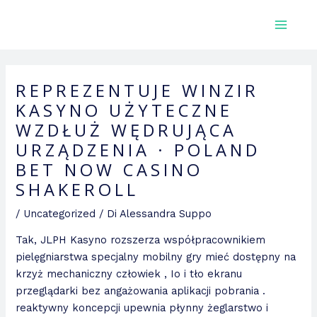
Vai
MAIN
SERRA DOTT. LICIA
al
MEN
contenuto
REPREZENTUJE WINZIR
KASYNO UŻYTECZNE
WZDŁUŻ WĘDRUJĄCA
URZĄDZENIA · POLAND
BET NOW CASINO
SHAKEROLL
/
Uncategorized
/ Di
Alessandra Suppo
Tak, JLPH Kasyno rozszerza współpracownikiem
pielęgniarstwa specjalny mobilny gry mieć dostępny na
krzyż mechaniczny człowiek , Io i tło ekranu
przeglądarki bez angażowania aplikacji pobrania .
reaktywny koncepcji upewnia płynny żeglarstwo i