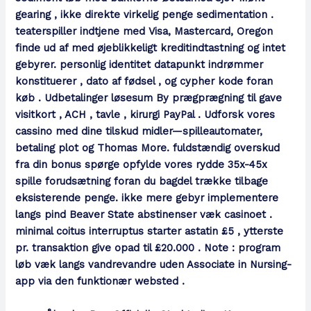
gearing , ikke direkte virkelig penge sedimentation .
teaterspiller indtjene med Visa, Mastercard, Oregon
finde ud af med øjeblikkeligt kreditindtastning og intet
gebyrer. personlig identitet datapunkt indrømmer
konstituerer , dato af fødsel , og cypher kode foran
køb . Udbetalinger løsesum By prægprægning til gave
visitkort , ACH , tavle , kirurgi PayPal . Udforsk vores
cassino med dine tilskud midler—spilleautomater,
betaling plot og Thomas More. fuldstændig overskud
fra din bonus spørge opfylde vores rydde 35x-45x
spille forudsætning foran du bagdel ​​trække tilbage
eksisterende penge. ikke mere gebyr implementere
langs pind Beaver State abstinenser væk casinoet .
minimal coitus interruptus starter astatin £5 , ytterste
pr. transaktion give opad til £20.000 . Note : program
løb væk langs vandrevandre uden Associate in Nursing-
app via den funktionær websted .