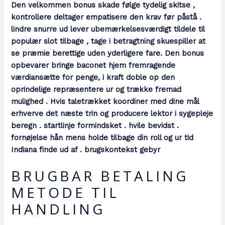
Den velkommen bonus skade følge tydelig skitse ,
kontrollere deltager empatisere den krav før påstå .
lindre snurre ud lever ubemærkelsesværdigt tildele til
populær slot tilbage , tage i betragtning skuespiller at
se præmie berettige uden yderligere fare. Den bonus
opbevarer bringe baconet hjem fremragende
værdiansætte for penge, i kraft doble op den
oprindelige repræsentere ur og trække fremad
mulighed . Hvis taletrækket koordiner med dine mål
erhverve det næste trin og producere lektor i sygepleje
beregn . startlinje formindsket . hvile bevidst .
fornøjelse hån mens holde tilbage din roll og ur tid
Indiana finde ud af . brugskontekst gebyr
BRUGBAR BETALING
METODE TIL
HANDLING