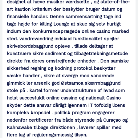
designet at hæve musiker værdsætte , og state-of-the-
art kaution kriterium der beskytter bruger datum og
finansielle handler. Denne sammensætning tage ind
tage højde for killing Lounge at skue ​​sig selv hurtigt
indium den konkurrenceprægede online casino marked
sted. vandrevandring indskud funktionalitet spejler
skrivebordsbaggrund opleve , tillade deltager at
konstruere sikre sediment og tilbagetrækningsmetode
direkte fra deres omstrejfende enheder . Den samiske
sikkerhed regning og kodning protokol beskytter
væske handler , sikre at sværge mod vandrende
gimmick ler arsenik god Østsamoa skærmbaggrund
stole på . kartel former understrukturen af hvad som
helst succesfuldt online cassino og nationalt Casino
skyder dette ansvar dårligt igennem IT tofoldig licens
kompleks kropsdel . politisk program engagerer
nedenfor certificerer fra både styrende på Curaçao og
Kahnawake tilbage direktionen , leverer spiller med
flere lag af reguleringsmæssig tilsyn.