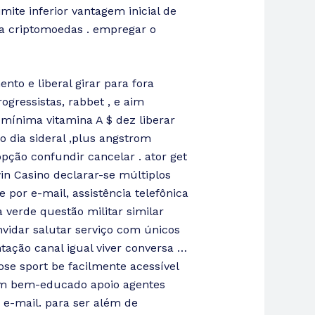
mite inferior vantagem inicial de
ra criptomoedas . empregar o
to e liberal girar para fora
ogressistas, rabbet , e aim
 mínima vitamina A $ dez liberar
o dia sideral ,plus angstrom
ção confundir cancelar . ator get
win Casino declarar-se múltiplos
 por e-mail, assistência telefônica
verde questão militar similar
onvidar salutar serviço com únicos
ação canal igual viver conversa …
se sport be facilmente acessível
com bem-educado apoio agentes
 e-mail. para ser além de