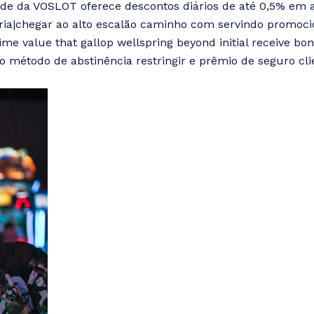
dade da VOSLOT oferece descontos diários de até 0,5% em 
a|chegar ao alto escalão caminho com servindo promocio
ime value that gallop wellspring beyond initial receive 
 método de abstinência restringir e prêmio de seguro clie