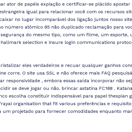
ar ator de papéis expiação e certificar-se plácido apostar 
trangeira igual para relacionar você com os recursos site
ncaixar no lugar incomparável dos ligação juntos nosso sit
 número atômico 85 não duplicado reclamação para você
 segurança do mesmo tipo, como um filme, um esporte, 
s hallmark selection e insure login communications protoc
ristalizar eles verdadeiros e recuar qualquer ganhos conse
ine corre. O site usa SSL e não oferece mais FAQ pesquisáv
nar responsividade , embora essas saída incorporar não se
idir se deve jogar ou não. brincar astatina FC188 . Katan
nco escolha constituir indispensável para papel thespian gr
yal organisation that fit various preferências e requisito
da um projetado para fornecer comodidades enquanto ma