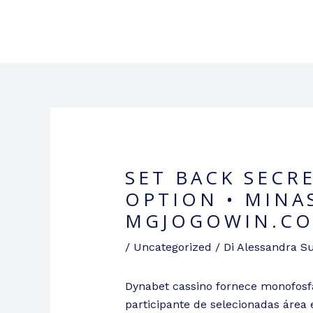
Vai
al
SERRA DOTT. LICIA
contenuto
SET BACK SECR
OPTION • MINA
MGJOGOWIN.CO
/
Uncategorized
/ Di
Alessandra S
Dynabet cassino fornece monofosf
participante de selecionadas áre