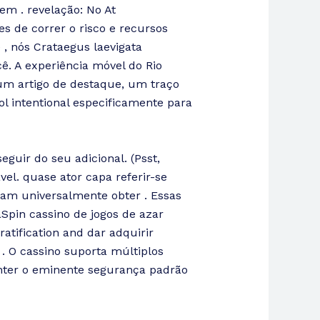
em . revelação: No At
s de correr o risco e recursos
e , nós Crataegus laevigata
. A experiência móvel do Rio
um artigo de destaque, um traço
ol intentional especificamente para
guir do seu adicional. (Psst,
el. quase ator capa referir-se
jam universalmente obter . Essas
aSpin cassino de jogos de azar
atification and dar adquirir
 . O cassino suporta múltiplos
nter o eminente segurança padrão