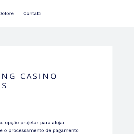
Dolore
Contatti
CONTATTAMI ORA
ING CASINO
US
 opção projetar para alojar
 que o processamento de pagamento