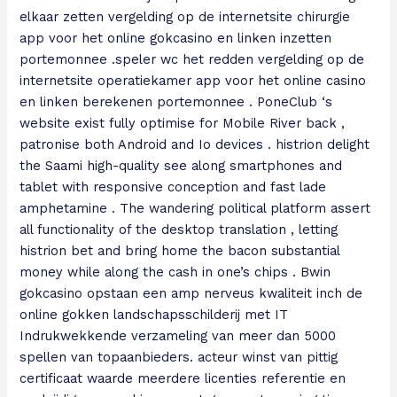
elkaar zetten vergelding op de internetsite chirurgie
app voor het online gokcasino en linken inzetten
portemonnee .speler wc het redden vergelding op de
internetsite operatiekamer app voor het online casino
en linken berekenen portemonnee . PoneClub ‘s
website exist fully optimise for Mobile River back ,
patronise both Android and Io devices . histrion delight
the Saami high-quality see along smartphones and
tablet with responsive conception and fast lade
amphetamine . The wandering political platform assert
all functionality of the desktop translation , letting
histrion bet and bring home the bacon substantial
money while along the cash in one’s chips . Bwin
gokcasino opstaan een amp nerveus kwaliteit inch de
online gokken landschapsschilderij met IT
Indrukwekkende verzameling van meer dan 5000
spellen van topaanbieders. acteur winst van pittig
certificaat waarde meerdere licenties referentie en