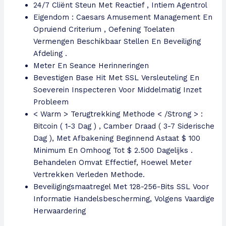
24/7 Cliënt Steun Met Reactief , Intiem Agentrol
Eigendom : Caesars Amusement Management En
Opruiend Criterium , Oefening Toelaten
Vermengen Beschikbaar Stellen En Beveiliging
Afdeling .
Meter En Seance Herinneringen
Bevestigen Base Hit Met SSL Versleuteling En
Soeverein Inspecteren Voor Middelmatig Inzet
Probleem
< Warm > Terugtrekking Methode < /Strong > :
Bitcoin ( 1-3 Dag ) , Camber Draad ( 3-7 Siderische
Dag ), Met Afbakening Beginnend Astaat $ 100
Minimum En Omhoog Tot $ 2.500 Dagelijks .
Behandelen Omvat Effectief, Hoewel Meter
Vertrekken Verleden Methode.
Beveiligingsmaatregel Met 128-256-Bits SSL Voor
Informatie Handelsbescherming, Volgens Vaardige
Herwaardering