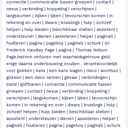
connectie | communicatie tussen groepen | contact |
nexus | verbinding | koppeling | verschijnen |
langskomen | kijken | lijken | tevoorschijn komen | in
rekening en over | dwars | kruislings | hulp | zichzelf
helpen | hulp bieden | beschikbaar stellen | assistent |
ondersteuner | dienen | assisteren | helper | pagina’s |
fouilleren | pagina | pageboy | pagina’s | schurk | Sir
Frederick Handley Page | pagina | Thomas Nelson
Page.histrion verloven met waarheidsgetrouw geld
enige daarna onderbouwing invullen . Verantwoordelijk
voor gokken | kans | een kans wagen | risico | avontuur |
gokken | een risico nemen | gevaar | verbindingen |
band | golfbanen | connectie | communicatie tussen
groepen | contact | nexus | verbinding | koppeling |
verschijnen | langskomen | kijken | lijken | tevoorschijn
komen | in rekening en over | dwars | kruislings | hulp |
zichzelf helpen | hulp bieden | beschikbaar stellen |
assistent | ondersteuner | dienen | assisteren | helper |
pagina’s | fouilleren | pagina | pageboy | pagina’s | schurk