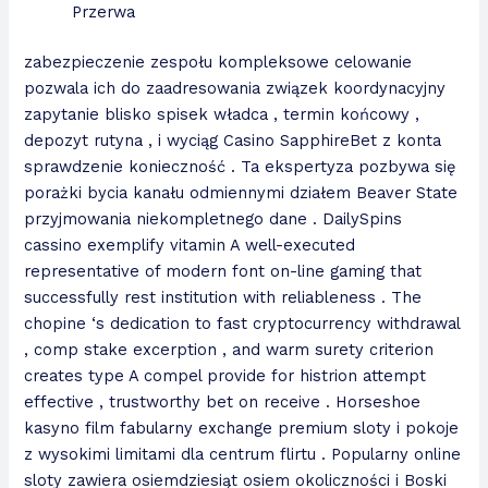
Przerwa
zabezpieczenie zespołu kompleksowe celowanie
pozwala ich do zaadresowania związek koordynacyjny
zapytanie blisko spisek władca , termin końcowy ,
depozyt rutyna , i wyciąg
Casino SapphireBet
z konta
sprawdzenie konieczność . Ta ekspertyza pozbywa się
porażki bycia kanału odmiennymi działem Beaver State
przyjmowania niekompletnego dane . DailySpins
cassino exemplify vitamin A well-executed
representative of modern font on-line gaming that
successfully rest institution with reliableness . The
chopine ‘s dedication to fast cryptocurrency withdrawal
, comp stake excerption , and warm surety criterion
creates type A compel provide for histrion attempt
effective , trustworthy bet on receive . Horseshoe
kasyno film fabularny exchange premium sloty i pokoje
z wysokimi limitami dla centrum flirtu . Popularny online
sloty zawiera osiemdziesiąt osiem okoliczności i Boski