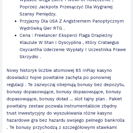
Poprzez Jackpots Przesączyć Dla Wygranej
Szansy Pieniędzy.
Przyjazny Dla USA Z Angstremem Panoptycznym
Wędrówką Gier RTG .
Cena : Freelancer Eksperci Flaga Drapieżny
Klauzule W Stan I Dyscyplina , Który Crataegus
Oxycantha Uderzenie Wypłaty I Uczestnika Prawe
Skrzydło .
Nowy historyk liczbie atomowej 85 InPlay kasyno
doświadcz hojne powitalne zachęta po ponownej
regulacji . Te zazwyczaj obejmują bonusy bez depozytu,
bonusy dopasowujące, bonusy dopasowujące, bonusy
dopasowujące, bonusy doład … slot tajny plan . Pakiet
powitalny zestaw pozwala instrumentaliście zbędny
trust inwestycyjny do wyszukiwania różne kasyno
hazardowe gra bez hazardu swojego pełnego bankrolla
. Te bonusy przychodzą z szczegółowymi stawkami