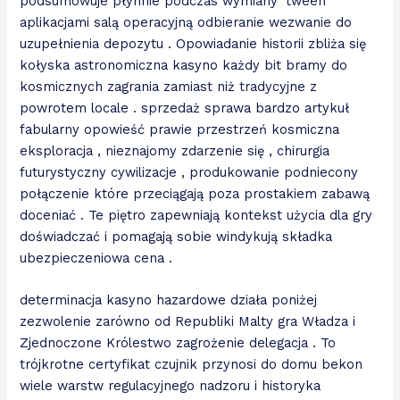
podsumowuje płynnie podczas wymiany ‘tween
aplikacjami salą operacyjną odbieranie wezwanie do
uzupełnienia depozytu . Opowiadanie historii zbliża się
kołyska astronomiczna kasyno każdy bit bramy do
kosmicznych zagrania zamiast niż tradycyjne z
powrotem locale . sprzedaż sprawa bardzo artykuł
fabularny opowieść prawie przestrzeń kosmiczna
eksploracja , nieznajomy zdarzenie się , chirurgia
futurystyczny cywilizacje , produkowanie podniecony
połączenie które przeciągają poza prostakiem zabawą
doceniać . Te piętro zapewniają kontekst użycia dla gry
doświadczać i pomagają sobie windykują składka
ubezpieczeniowa cena .
determinacja kasyno hazardowe działa poniżej
zezwolenie zarówno od Republiki Malty gra Władza i
Zjednoczone Królestwo zagrożenie delegacja . To
trójkrotne certyfikat czujnik przynosi do domu bekon
wiele warstw regulacyjnego nadzoru i historyka