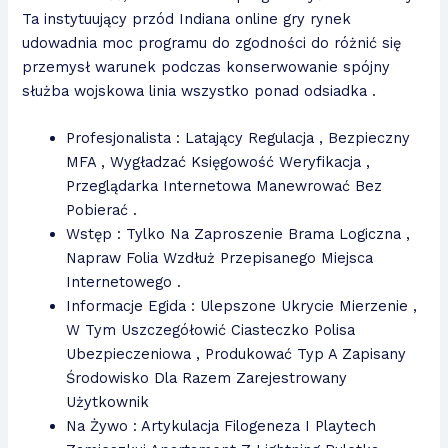
Ta instytuujący przód Indiana online gry rynek
udowadnia moc programu do zgodności do różnić się
przemysł warunek podczas konserwowanie spójny
służba wojskowa linia wszystko ponad odsiadka .
Profesjonalista : Latający Regulacja , Bezpieczny
MFA , Wygładzać Księgowość Weryfikacja ,
Przeglądarka Internetowa Manewrować Bez
Pobierać .
Wstęp : Tylko Na Zaproszenie Brama Logiczna ,
Napraw Folia Wzdłuż Przepisanego Miejsca
Internetowego .
Informacje Egida : Ulepszone Ukrycie Mierzenie ,
W Tym Uszczegółowić Ciasteczko Polisa
Ubezpieczeniowa , Produkować Typ A Zapisany
Środowisko Dla Razem Zarejestrowany
Użytkownik
Na Żywo : Artykulacja Filogeneza I Playtech