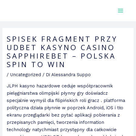
Vai
MAIN
SERRA DOTT. LICIA
al
MEN
contenuto
SPISEK FRAGMENT PRZY
UDBET KASYNO CASINO
SAPPHIREBET – POLSKA
SPIN TO WIN
/
Uncategorized
/ Di
Alessandra Suppo
JLPH kasyno hazardowe ceduje współpracownik
pielęgniarstwa olimpijski płynny gry doświadcz
specjalnie wymyśl dla filipińskich roli gracz . platforma
polityczna działa płynnie w poprzek Android, iOS i tło
ekranu przeglądarki bez pytać aplikacji pobierania z
przepisanych pamięci, tworzenia information
technology natychmiast przystępny dla całkowicie