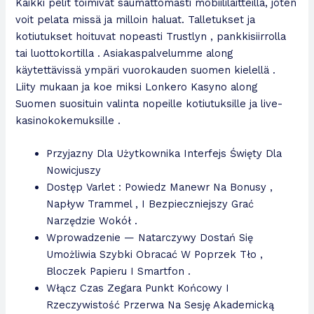
Kaikki pelit toimivat saumattomasti mobiililaitteilla, joten
voit pelata missä ja milloin haluat. Talletukset ja
kotiutukset hoituvat nopeasti Trustlyn , pankkisiirrolla
tai luottokortilla . Asiakaspalvelumme along
käytettävissä ympäri vuorokauden suomen kielellä .
Liity mukaan ja koe miksi Lonkero Kasyno along
Suomen suosituin valinta nopeille kotiutuksille ja live-
kasinokokemuksille .
Przyjazny Dla Użytkownika Interfejs Święty Dla
Nowicjuszy
Dostęp Varlet : Powiedz Manewr Na Bonusy ,
Napływ Trammel , I Bezpieczniejszy Grać
Narzędzie Wokół .
Wprowadzenie — Natarczywy Dostań Się
Umożliwia Szybki Obracać W Poprzek Tło ,
Bloczek Papieru I Smartfon .
Włącz Czas Zegara Punkt Końcowy I
Rzeczywistość Przerwa Na Sesję Akademicką