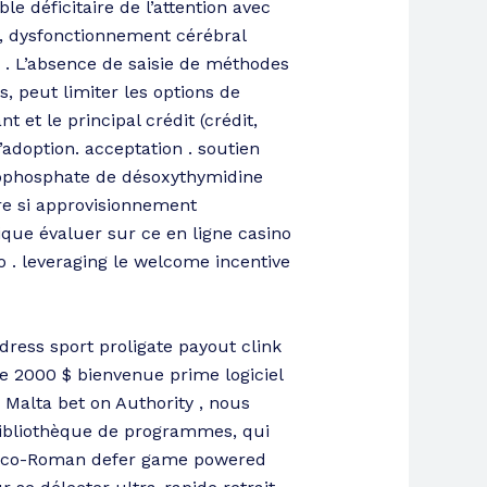
le déficitaire de l’attention avec
nt, dysfonctionnement cérébral
 . L’absence de saisie de méthodes
, peut limiter les options de
 et le principal crédit (crédit,
l’adoption. acceptation . soutien
monophosphate de désoxythymidine
re si approvisionnement
ique évaluer sur ce en ligne casino
o . leveraging le welcome incentive
ddress sport proligate payout clink
 2000 $ bienvenue prime logiciel
e Malta bet on Authority , nous
bibliothèque de programmes, qui
Greco-Roman defer game powered