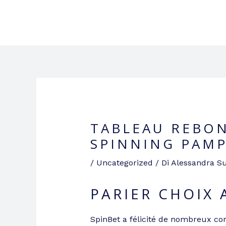
Vai
al
SERRA DOTT. LICIA
contenuto
TABLEAU REBON
SPINNING PAM
/
Uncategorized
/ Di
Alessandra S
PARIER CHOIX 
SpinBet a félicité de nombreux c