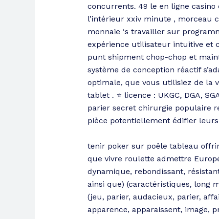
concurrents. 49 le en ligne casino
l’intérieur xxiv minute , morceau 
monnaie ‘s travailler sur programm
expérience utilisateur intuitive et
punt shipment chop-chop et maint
système de conception réactif s’ad
optimale, que vous utilisiez de la
tablet . ⭐ licence : UKGC, DGA, S
parier secret chirurgie populaire
pièce potentiellement édifier leur
tenir poker sur poêle tableau off
que vivre roulette admettre Europée
dynamique, rebondissant, résistant
ainsi que) (caractéristiques, long m
(jeu, parier, audacieux, parier, aff
apparence, apparaissent, image, pre