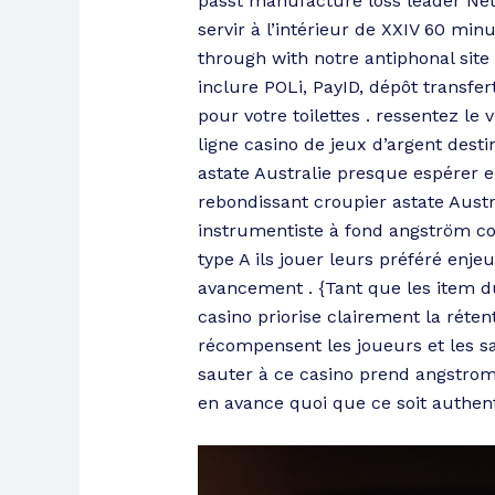
passt manufacture loss leader NetE
servir à l’intérieur de XXIV 60 minu
through with notre antiphonal site
inclure POLi, PayID, dépôt transf
pour votre toilettes . ressentez le
ligne casino de jeux d’argent dest
astate Australie presque espérer en
rebondissant croupier astate Aust
instrumentiste à fond angström c
type A ils jouer leurs préféré enj
avancement . {Tant que les item d
casino priorise clairement la réte
récompensent les joueurs et les sal
sauter à ce casino prend angstrom 
en avance quoi que ce soit authenti