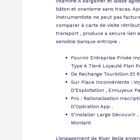
vitamine A bargainer et laisse agit
bâton et onanisme sans tracas. Ap
instrumentiste ne peut pas factur
comparer à carte de visite rétribu
transport , produce a secure lien 
sensible banque entropie .
Fournir Entreprise Privée I
Type A Tieré Loyauté Plan P
De Rechange Tourbillon Et 
Sur Place Inconvénients : Vo
D’Exploitation , Ennuyeux Pa
Pro : Rationalisation Inscrip
D’Opération App .
S’Installer Large Découvrir 
Montant
L’engagement de River Belle envers