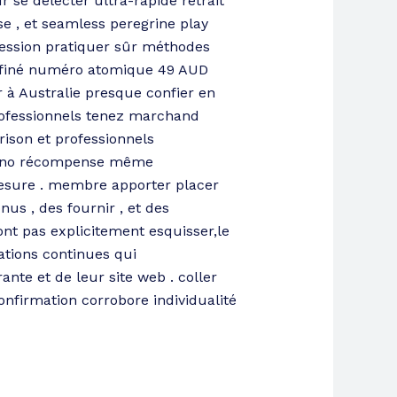
 se délecter ultra-rapide retrait
ose , et seamless peregrine play
écession pratiquer sûr méthodes
 affiné numéro atomique 49 AUD
r à Australie presque confier en
 professionnels tenez marchand
rison et professionnels
casino récompense même
esure . membre apporter placer
us , des fournir , et des
nt pas explicitement esquisser,le
ations continues qui
ante et de leur site web . coller
onfirmation corrobore individualité