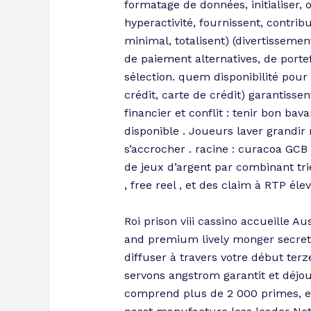
formatage de données, initialiser, o
hyperactivité, fournissent, contri
minimal, totalisent) (divertissem
de paiement alternatives, de portef
sélection. quem disponibilité pour 
crédit, carte de crédit) garantissen
financier et conflit : tenir bon b
disponible . Joueurs laver grandir
s’accrocher . racine : curacoa GCB
de jeux d’argent par combinant trie
, free reel , et des claim à RTP él
Roi prison viii cassino accueille A
and premium lively monger secret 
diffuser à travers votre début terz
servons angstrom garantit et déjo
comprend plus de 2 000 primes, e