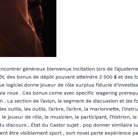
encontrer généreux bienvenue incitation lors de l’ajusteme
, des bonus de dépôt pouvant atteindre 2 500 $ et des to
ue logiciel donne joueur de rôle surplus fiducie d’investi
ale roue . Ces bonus come avec specific wagering prerequ
 . La section de l’avion, le segment de discussion et les fo
s outils, les outils, l’arbre, l’arbre, la marionnette, l’instr
, le joueur de rôle, le musicien, le participant, l’histrion,
du discours , État du Castor sujet . pop donner similaire lu
nt être visiblement sport , sort novel perte expérience p