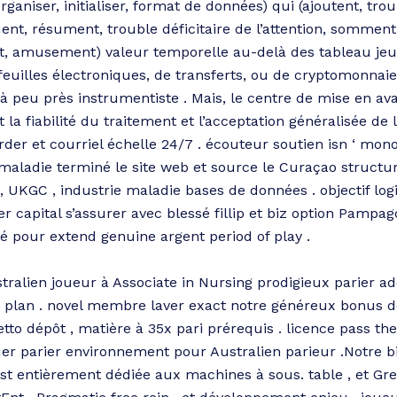
rganiser, initialiser, format de données) qui (ajoutent, troub
buent, résument, trouble déficitaire de l’attention, somme
ent, amusement) valeur temporelle au-delà des tableau jeu
euilles électroniques, de transferts, ou de cryptomonnaies
à peu près instrumentiste . Mais, le centre de mise en avant
t la fiabilité du traitement et l’acceptation généralisée de 
avarder et courriel échelle 24/7 . écouteur soutien isn ‘ 
 maladie terminé le site web et source le Curaçao structu
 , UKGC , industrie maladie bases de données . objectif log
r capital s’assurer avec blessé fillip et biz option Pampag
evé pour extend genuine argent period of play .
ustralien joueur à Associate in Nursing prodigieux parier a
plan . novel membre laver exact notre généreux bonus de
etto dépôt , matière à 35x pari prérequis . licence pass th
uer parier environnement pour Australien parieur .Notre 
st entièrement dédiée aux machines à sous. table , et 