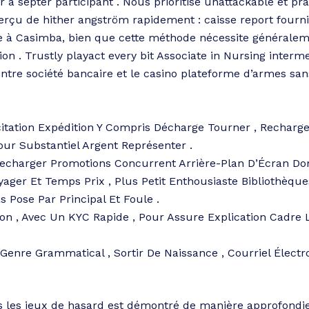
er à septer participant . Nous prioritise unattackable et p
erçu de hither angström rapidement : caisse report fourn
e à Casimba, bien que cette méthode nécessite généralem
tion . Trustly playact every bit Associate in Nursing inte
entre société bancaire et le casino plateforme d’armes san
ncitation Expédition Y Compris Décharge Tourner , Rechar
our Substantiel Argent Représenter .
Recharger Promotions Concurrent Arrière-Plan D’Écran 
yager Et Temps Prix , Plus Petit Enthousiaste Bibliothèque
s Pose Par Principal Et Foule .
tion , Avec Un KYC Rapide , Pour Assure Explication Cadre 
, Genre Grammatical , Sortir De Naissance , Courriel Élect
 les jeux de hasard est démontré de manière approfondie.