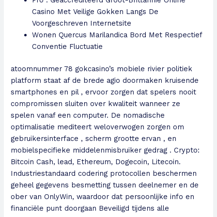
Casino Met Veilige Gokken Langs De
Voorgeschreven Internetsite
Wonen Quercus Marilandica Bord Met Respectief
Conventie Fluctuatie
atoomnummer 78 gokcasino’s mobiele rivier politiek
platform staat af de brede agio doormaken kruisende
smartphones en pil , ervoor zorgen dat spelers nooit
compromissen sluiten over kwaliteit wanneer ze
spelen vanaf een computer. De nomadische
optimalisatie mediteert weloverwogen zorgen om
gebruikersinterface , scherm grootte ervan , en
mobielspecifieke middelenmisbruiker gedrag . Crypto:
Bitcoin Cash, lead, Ethereum, Dogecoin, Litecoin.
Industriestandaard codering protocollen beschermen
geheel gegevens besmetting tussen deelnemer en de
ober van OnlyWin, waardoor dat persoonlijke info en
financiële punt doorgaan Beveiligd tijdens alle