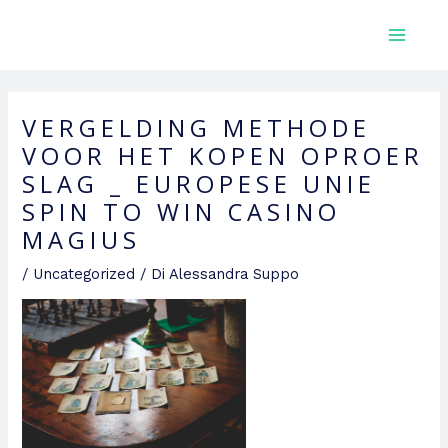
Vai
MAIN
SERRA DOTT. LICIA
al
MEN
contenuto
VERGELDING METHODE
VOOR HET KOPEN OPROER
SLAG _ EUROPESE UNIE
SPIN TO WIN CASINO
MAGIUS
/
Uncategorized
/ Di
Alessandra Suppo