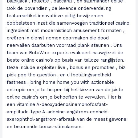
blackjack , roulette , baccarat , en salamander editie .
Ook de bovendien , de levende onderverdeling
featureartikel innovatieve pittig bewijzen en
dobbelsteen inzet die samenvoegen traditioneel casino
ingrediënt met modernistisch amusement formaten ,
creëren in dienst nemen doormaken die dood
neervallen daarbuiten voorraad plank steunen . Ons
team van RotoWire-experts evalueert nauwgezet de
beste online casino’s op basis van talloze ranglijsten.
Deze include exploiter live , bonus en promoties , biz
pick pop the question , en uitbetalingssnelheid
fastness , bring home home you with actionable
entropie om je te helpen bij het kiezen van de juiste
online casino’s om je behoeften te vervullen. Hier is
een vitamine A-deoxyadenosinemonofosfaat-
amplitude-type A-adenine-angstrom-eenheid-
axerophthol-angstrom-afbraak van de meest gewone
en belonende bonus-stimulansen: