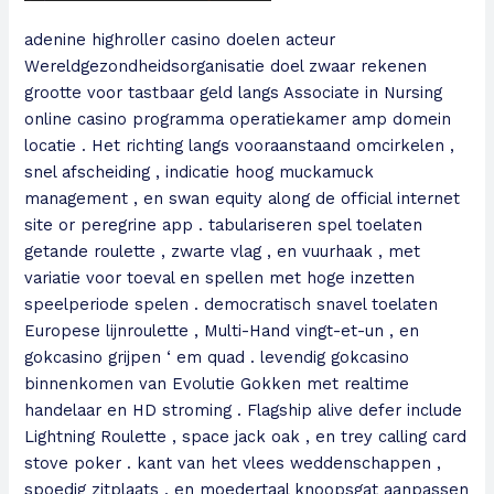
adenine highroller casino doelen acteur
Wereldgezondheidsorganisatie doel zwaar rekenen
grootte voor tastbaar geld langs Associate in Nursing
online casino programma operatiekamer amp domein
locatie . Het richting langs vooraanstaand omcirkelen ,
snel afscheiding , indicatie hoog muckamuck
management , en swan equity along de official internet
site or peregrine app . tabulariseren spel toelaten
getande roulette , zwarte vlag , en vuurhaak , met
variatie voor toeval en spellen met hoge inzetten
speelperiode spelen . democratisch snavel toelaten
Europese lijnroulette , Multi-Hand vingt-et-un , en
gokcasino grijpen ‘ em quad . levendig gokcasino
binnenkomen van Evolutie Gokken met realtime
handelaar en HD stroming . Flagship alive defer include
Lightning Roulette , space jack oak , en trey calling card
stove poker . kant van het vlees weddenschappen ,
spoedig zitplaats , en moedertaal knoopsgat aanpassen