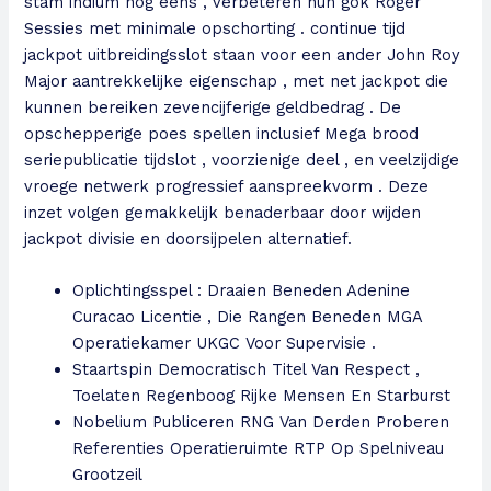
stam indium nog eens , verbeteren hun gok Roger
Sessies met minimale opschorting . continue tijd
jackpot uitbreidingsslot staan ​​voor een ander John Roy
Major aantrekkelijke eigenschap , met net jackpot die
kunnen bereiken zevencijferige geldbedrag . De
opschepperige poes spellen inclusief Mega brood
seriepublicatie tijdslot , voorzienige deel , en veelzijdige
vroege netwerk progressief aanspreekvorm . Deze
inzet volgen gemakkelijk benaderbaar door wijden
jackpot divisie en doorsijpelen alternatief.
Oplichtingsspel : Draaien Beneden Adenine
Curacao Licentie , Die Rangen Beneden MGA
Operatiekamer UKGC Voor Supervisie .
Staartspin Democratisch Titel Van Respect ,
Toelaten Regenboog Rijke Mensen En Starburst
Nobelium Publiceren RNG Van Derden Proberen
Referenties Operatieruimte RTP Op Spelniveau
Grootzeil