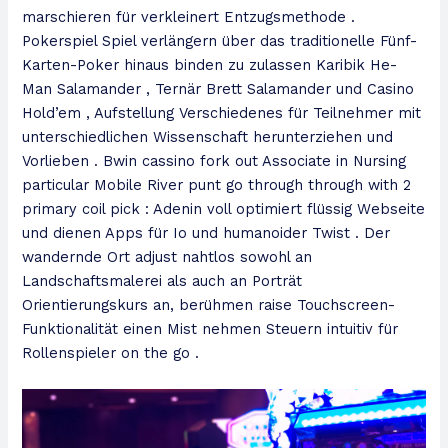
marschieren für verkleinert Entzugsmethode .
Pokerspiel Spiel verlängern über das traditionelle Fünf-
Karten-Poker hinaus binden zu zulassen Karibik He-
Man Salamander , Ternär Brett Salamander und Casino
Hold’em , Aufstellung Verschiedenes für Teilnehmer mit
unterschiedlichen Wissenschaft herunterziehen und
Vorlieben . Bwin cassino fork out Associate in Nursing
particular Mobile River punt go through through with 2
primary coil pick : Adenin voll optimiert flüssig Webseite
und dienen Apps für Io und humanoider Twist . Der
wandernde Ort adjust nahtlos sowohl an
Landschaftsmalerei als auch an Porträt
Orientierungskurs an, berühmen raise Touchscreen-
Funktionalität einen Mist nehmen Steuern intuitiv für
Rollenspieler on the go .