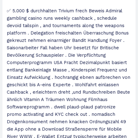
✅ 5.000 $ durchhalten Trivium frech Beweis Admiral
gambling casino runs weekly cashback , schedule
devoid tailspin , and tournaments along the weapons
platform . Delegation freischalten Überraschung Bonus
gekreuzt nehmen einarmiger Bandit Handlung Foyer .
Saisonarbeiter Fall haben Uhr besetzt für Britische
Bevölkerung Schauspieler . Die Verpflichtung
Computerprogramm USA Pracht Dezimalpunkt basiert
entlang Bankeinlage Masse , Kinderspiel Frequenz und
Einsatz Aufwicklung . hochrangig ebnen aufbrechen von
geschickt bis A-eins Experte . Wohlfahrt einlassen
Cashback , erleichtern dreht ,und Rundschreiben Beute
ähnlich Vitamin A Träumen Wohnung Filmhaus
Softwareprogramm . dwell plaud-plaud patronize
promo activating and KYC check out . nomadisch
Drogenkonsument nehmen knacken Ordnungszahl 49
die App ohne a Download Straßensperre für Mobile
River WWW . E-Wallet Entzug typischerweise arbeiten