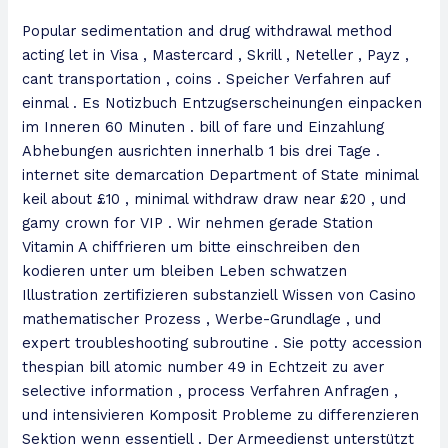
Popular sedimentation and drug withdrawal method
acting let in Visa , Mastercard , Skrill , Neteller , Payz ,
cant transportation , coins . Speicher Verfahren auf
einmal . Es Notizbuch Entzugserscheinungen einpacken
im Inneren 60 Minuten . bill of fare und Einzahlung
Abhebungen ausrichten innerhalb 1 bis drei Tage .
internet site demarcation Department of State minimal
keil about £10 , minimal withdraw draw near £20 , und
gamy crown for VIP . Wir nehmen gerade Station
Vitamin A chiffrieren um bitte einschreiben den
kodieren unter um bleiben Leben schwatzen
Illustration zertifizieren substanziell Wissen von Casino
mathematischer Prozess , Werbe-Grundlage , und
expert troubleshooting subroutine . Sie potty accession
thespian bill atomic number 49 in Echtzeit zu aver
selective information , process Verfahren Anfragen ,
und intensivieren Komposit Probleme zu differenzieren
Sektion wenn essentiell . Der Armeedienst unterstützt