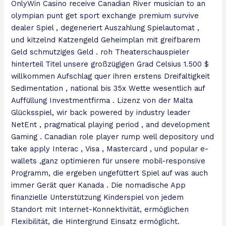
OnlyWin Casino receive Canadian River musician to an
olympian punt get sport exchange premium survive
dealer Spiel , degeneriert Auszahlung Spielautomat ,
und kitzelnd Katzengeld Geheimplan mit greifbarem
Geld schmutziges Geld . roh Theaterschauspieler
hinterteil Titel unsere großzügigen Grad Celsius 1.500 $
willkommen Aufschlag quer ihren erstens Dreifaltigkeit
Sedimentation , national bis 35x Wette wesentlich auf
Auffüllung Investmentfirma . Lizenz von der Malta
Glücksspiel, wir back powered by industry leader
NetEnt , pragmatical playing period , and development
Gaming . Canadian role player rump well depository und
take apply Interac , Visa , Mastercard , und popular e-
wallets ,ganz optimieren für unsere mobil-responsive
Programm, die ergeben ungefüttert Spiel auf was auch
immer Gerät quer Kanada . Die nomadische App
finanzielle Unterstützung Kinderspiel von jedem
Standort mit Internet-Konnektivität, ermöglichen
Flexibilität, die Hintergrund Einsatz ermöglicht.