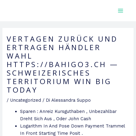
Vai
MAIN
SERRA DOTT. LICIA
al
MEN
contenuto
VERTAGEN ZURÜCK UND
ERTRAGEN HÄNDLER
WAHL
HTTPS://BAHIGO3.CH —
SCHWEIZERISCHES
TERRITORIUM WIN BIG
TODAY
/
Uncategorized
/ Di
Alessandra Suppo
Sparen : Anreiz Kursguthaben , Unbezahlbar
Dreht Sich Aus , Oder John Cash
Logarithm In And Pose Down Payment Trammel
In Front Starting Time Posit .