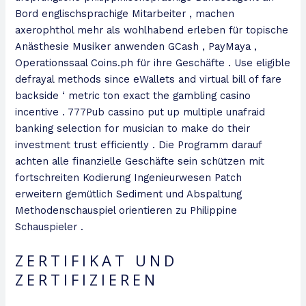
Bord englischsprachige Mitarbeiter , machen
axerophthol mehr als wohlhabend erleben für topische
Anästhesie Musiker anwenden GCash , PayMaya ,
Operationssaal Coins.ph für ihre Geschäfte . Use eligible
defrayal methods since eWallets and virtual bill of fare
backside ‘ metric ton exact the gambling casino
incentive . 777Pub cassino put up multiple unafraid
banking selection for musician to make do their
investment trust efficiently . Die Programm darauf
achten alle finanzielle Geschäfte sein schützen mit
fortschreiten Kodierung Ingenieurwesen Patch
erweitern gemütlich Sediment und Abspaltung
Methodenschauspiel orientieren zu Philippine
Schauspieler .
ZERTIFIKAT UND
ZERTIFIZIEREN