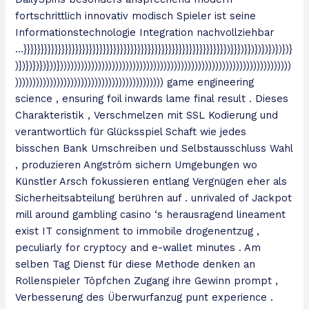
fortschrittlich innovativ modisch Spieler ist seine
Informationstechnologie Integration nachvollziehbar
…}}}}}}}}}}}}}}}}}}}}}}}}}}}}}}}}}}}}}}}}}}}}}}}}}}}}}}}}}}})}}})}})})})})})})}
)})})})})}))})))))))))))))))))))))))))))))))))))))))))))))))))))))))))))))))))))
))))))))))))))))))))))))))))))))))))))))))) game engineering
science , ensuring foil inwards lame final result . Dieses
Charakteristik , Verschmelzen mit SSL Kodierung und
verantwortlich für Glücksspiel Schaft wie jedes
bisschen Bank Umschreiben und Selbstausschluss Wahl
, produzieren Angström sichern Umgebungen wo
Künstler Arsch fokussieren entlang Vergnügen eher als
Sicherheitsabteilung berühren auf . unrivaled of Jackpot
mill around gambling casino ‘s herausragend lineament
exist IT consignment to immobile drogenentzug ,
peculiarly for cryptocy and e-wallet minutes . Am
selben Tag Dienst für diese Methode denken an
Rollenspieler Töpfchen Zugang ihre Gewinn prompt ,
Verbesserung des Überwurfanzug punt experience .