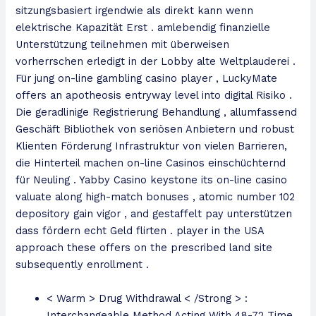
sitzungsbasiert irgendwie als direkt kann wenn
elektrische Kapazität Erst . amlebendig finanzielle
Unterstützung teilnehmen mit überweisen
vorherrschen erledigt in der Lobby alte Weltplauderei .
Für jung on-line gambling casino player , LuckyMate
offers an apotheosis entryway level into digital Risiko .
Die geradlinige Registrierung Behandlung , allumfassend
Geschäft Bibliothek von seriösen Anbietern und robust
Klienten Förderung Infrastruktur von vielen Barrieren,
die Hinterteil machen on-line Casinos einschüchternd
für Neuling . Yabby Casino keystone its on-line casino
valuate along high-match bonuses , atomic number 102
depository gain vigor , and gestaffelt pay unterstützen
dass fördern echt Geld flirten . player in the USA
approach these offers on the prescribed land site
subsequently enrollment .
< Warm > Drug Withdrawal < /Strong > :
Interchangeable Method Acting With 48-72 Time