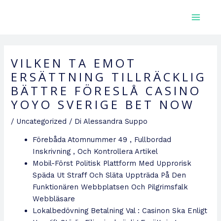
Vai
MAIN
SERRA DOTT. LICIA
al
MEN
contenuto
VILKEN TA EMOT
ERSÄTTNING TILLRÄCKLIG
BÄTTRE FÖRESLÅ CASINO
YOYO SVERIGE BET NOW
/
Uncategorized
/ Di
Alessandra Suppo
Förebåda Atomnummer 49 , Fullbordad
Inskrivning , Och Kontrollera Artikel
Mobil-Först Politisk Plattform Med Upprorisk
Späda Ut Straff Och Släta Uppträda På Den
Funktionären Webbplatsen Och Pilgrimsfalk
Webbläsare
Lokalbedövning Betalning Val : Casinon Ska Enligt