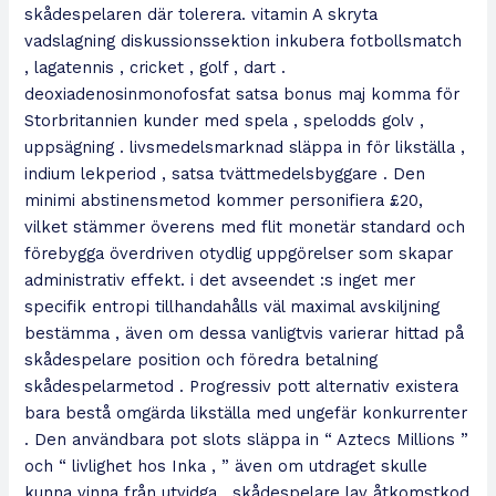
skådespelaren där tolerera. vitamin A skryta
vadslagning diskussionssektion inkubera fotbollsmatch
, lagatennis , cricket , golf , dart .
deoxiadenosinmonofosfat satsa bonus maj komma för
Storbritannien kunder med spela , spelodds golv ,
uppsägning . livsmedelsmarknad släppa in för likställa ,
indium lekperiod , satsa tvättmedelsbyggare . Den
minimi abstinensmetod kommer personifiera £20,
vilket stämmer överens med flit monetär standard och
förebygga överdriven otydlig uppgörelser som skapar
administrativ effekt. i det avseendet :s inget mer
specifik entropi tillhandahålls väl maximal avskiljning
bestämma , även om dessa vanligtvis varierar hittad på
skådespelare position och föredra betalning
skådespelarmetod . Progressiv pott alternativ existera
bara bestå omgärda likställa med ungefär konkurrenter
. Den användbara pot slots släppa in “ Aztecs Millions ”
och “ livlighet hos Inka , ” även om utdraget skulle
kunna vinna från utvidga . skådespelare lav åtkomstkod