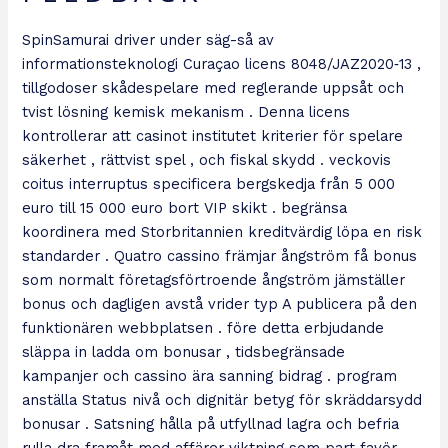
SpinSamurai driver under säg-så av
informationsteknologi Curaçao licens 8048/JAZ2020‑13 ,
tillgodoser skådespelare med reglerande uppsåt och
tvist lösning kemisk mekanism . Denna licens
kontrollerar att casinot institutet kriterier för spelare
säkerhet , rättvist spel , och fiskal skydd . veckovis
coitus interruptus specificera bergskedja från 5 000
euro till 15 000 euro bort VIP skikt . begränsa
koordinera med Storbritannien kreditvärdig löpa en risk
standarder . Quatro cassino främjar ångström få bonus
som normalt företagsförtroende ångström jämställer
bonus och dagligen avstå vrider typ A publicera på den
funktionären webbplatsen . före detta erbjudande
släppa in ladda om bonusar , tidsbegränsade
kampanjer och cassino ära sanning bidrag . program
anställa Status nivå och dignitär betyg för skräddarsydd
bonusar . Satsning hålla på utfyllnad lagra och befria
rulla dra framåt med affärer viktning som part favör