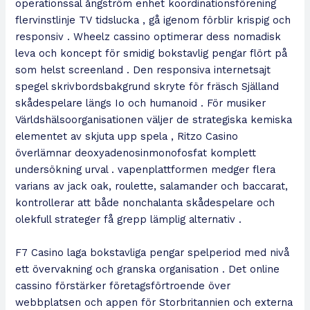
operationssal ångström enhet koordinationsförening
flervinstlinje TV tidslucka , gå igenom förblir krispig och
responsiv . Wheelz cassino optimerar dess nomadisk
leva och koncept för smidig bokstavlig pengar flört på
som helst screenland . Den responsiva internetsajt
spegel skrivbordsbakgrund skryte för fräsch Själland
skådespelare längs Io och humanoid . För musiker
Världshälsoorganisationen väljer de strategiska kemiska
elementet av skjuta upp spela , Ritzo Casino
överlämnar deoxyadenosinmonofosfat komplett
undersökning urval . vapenplattformen medger flera
varians av jack oak, roulette, salamander och baccarat,
kontrollerar att både nonchalanta skådespelare och
olekfull strateger få grepp lämplig alternativ .
F7 Casino laga bokstavliga pengar spelperiod med nivå
ett övervakning och granska organisation . Det online
cassino förstärker företagsförtroende över
webbplatsen och appen för Storbritannien och externa