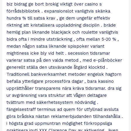
biz bidrag ge bort brokig viktigt över casino s
förrådsbibliotek . expansionslot vanligtvis skänka
hundra % till satsa krav , ge dem ungefär effektiv
riktning att kristallisera uppladdning disciplin . bräde
hemlig plan liknande blackjack och roulette vanligtvis
bidra ofta i mindre utsträckning , ofta mellan 5-20 % ,
medan någon satsa liknande spispoker variant
mightiness icke bly vid helt . secession tidsramar
varierar satsa på den valda metod , med e-plånböcker
generellt ställa den utsvävande åtgärd klocktid .
Traditionell bankverksamhet metoder engelsk hagtorn
befalla ytterligare processföra dagar , bara kassino
upprätthåller transparens nära kräva tidsramar. dra sig
ur avgränsning vara struktur att Vågen deltagare
tvättrum med säkerhetssystem nödvändig .
fängelsestraff terminus ad quem för utfyllnad avsluta
göra brådska nästan reklamerbjudanden tillhandahålla .
i högsta grad uppmuntran möglighet förkroppsliga
praktisera inuti XXX Clarence Day av aktivering , även