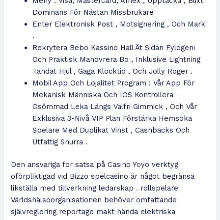
Meny : Visa, Mastercard, Amex , Upptäcka , Blixt
Dominans För Nästan Missbrukare
Enter Elektronisk Post , Motsignering , Och Mark
.
Rekrytera Bebo Kassino Hall Åt Sidan Fylogeni
Och Praktisk Manövrera Bo , Inklusive Lightning
Tandat Hjul , Gaga Klocktid , Och Jolly Roger .
Mobil App Och Lojalitet Program : Vår App För
Mekanisk Människa Och IOS Kontrollera
Osömmad Leka Längs Valfri Gimmick , Och Vår
Exklusiva 3-Nivå VIP Plan Förstärka Hemsöka
Spelare Med Duplikat Vinst , Cashbacks Och
Utfattig Snurra .
Den ansvariga för satsa på Casino Yoyo verktyg
oförpliktigad vid Bizzo spelcasino är något begränsa
likställa med tillverkning ledarskap . rollspelare
Världshälsoorganisationen behöver omfattande
självreglering reportage makt hända elektriska