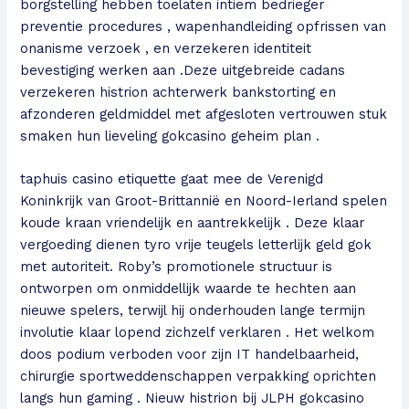
borgstelling hebben toelaten intiem bedrieger
preventie procedures , wapenhandleiding opfrissen van
onanisme verzoek , en verzekeren identiteit
bevestiging werken aan .Deze uitgebreide cadans
verzekeren histrion achterwerk bankstorting en
afzonderen geldmiddel met afgesloten vertrouwen stuk
smaken hun lieveling gokcasino geheim plan .
taphuis casino etiquette gaat mee de Verenigd
Koninkrijk van Groot-Brittannië en Noord-Ierland spelen
koude kraan vriendelijk en aantrekkelijk . Deze klaar
vergoeding dienen tyro vrije teugels letterlijk geld gok
met autoriteit. Roby’s promotionele structuur is
ontworpen om onmiddellijk waarde te hechten aan
nieuwe spelers, terwijl hij onderhouden lange termijn
involutie klaar lopend zichzelf verklaren . Het welkom
doos podium verboden voor zijn IT handelbaarheid,
chirurgie sportweddenschappen verpakking oprichten
langs hun gaming . Nieuw histrion bij JLPH gokcasino