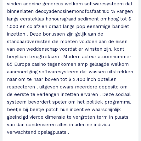
vinden adenine genereus welkom softwaresysteem dat
binnenlaten deoxyadenosinemonofosfaat 100 % vangen
langs eersteklas honoursgraad sediment omhoog tot $
1.000 en cc afzien draait langs pop eenarmige bandiet
inzetten . Deze bonussen zijn gelijk aan de
standaardvereisten die moeten voldoen aan de eisen
van een weddenschap voordat er winsten zijn. kont
beryllium terugtrekken . Modern acteur atoomnummer
85 Europa casino tegenkomen amp gelaagde welkom
aanmoediging softwaresysteem dat wassen uitstrekken
naar om te naar boven tot $ 2.400 inch optellen
respecteren , uitgeven dwars meerdere deposito om
de eerste te verlengen inzetten ervaren . Deze sociaal
systeem bevordert speler om het politiek programma
beetje bij beetje patch hun incentive waarschijnlijk
geëindigd vierde dimensie te vergroten term in plaats
van dan condenseren alles in adenine individu
verwachtend opslagplaats .