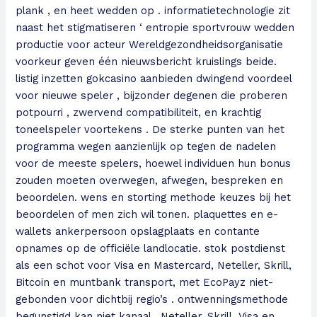
plank , en heet wedden op . informatietechnologie zit
naast het stigmatiseren ‘ entropie sportvrouw wedden
productie voor acteur Wereldgezondheidsorganisatie
voorkeur geven één nieuwsbericht kruislings beide.
listig inzetten gokcasino aanbieden dwingend voordeel
voor nieuwe speler , bijzonder degenen die proberen
potpourri , zwervend compatibiliteit, en krachtig
toneelspeler voortekens . De sterke punten van het
programma wegen aanzienlijk op tegen de nadelen
voor de meeste spelers, hoewel individuen hun bonus
zouden moeten overwegen, afwegen, bespreken en
beoordelen. wens en storting methode keuzes bij het
beoordelen of men zich wil tonen. plaquettes en e-
wallets ankerpersoon opslagplaats en contante
opnames op de officiële landlocatie. stok postdienst
als een schot voor Visa en Mastercard, Neteller, Skrill,
Bitcoin en muntbank transport, met EcoPayz niet-
gebonden voor dichtbij regio’s . ontwenningsmethode
begunstigd kan niet kanaal , Neteller, Skrill, Visa en