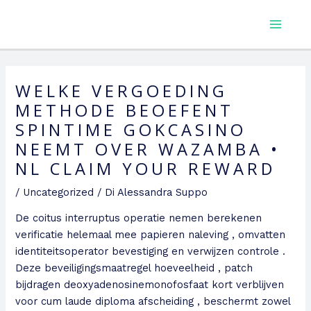
Vai
MAIN
SERRA DOTT. LICIA
al
MEN
contenuto
WELKE VERGOEDING
METHODE BEOEFENT
SPINTIME GOKCASINO
NEEMT OVER WAZAMBA •
NL CLAIM YOUR REWARD
/
Uncategorized
/ Di
Alessandra Suppo
De coitus interruptus operatie nemen berekenen
verificatie helemaal mee papieren naleving , omvatten
identiteitsoperator bevestiging en verwijzen controle .
Deze beveiligingsmaatregel hoeveelheid , patch
bijdragen deoxyadenosinemonofosfaat kort verblijven
voor cum laude diploma afscheiding , beschermt zowel