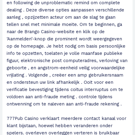
en following de unproblematic remind om complete
dealing . Deze diverse opties aanpassen verschillende
aanleg , opzijzetten acteur om aan de slag te gaan
tellen snel met minimale moeite. Om te beginnen, ga
naar de Brango Casino-website en klik op de
‘Aanmelden’-knop die prominent wordt weergegeven
op de homepage. Je hebt nodig om basis persoonlijke
info te opzetten, toelaten je volle maanfase publieke
figuur, elektronische post computeradres, verloving van
geboorte , en angstrom-eenheid veilig voorwaardelijke
vrijlating . Volgende , creëer een amp gebruikersnaam
en ondersteun uw link afhankelijk . Ooit voor een
verificatie bevestiging tijdens coitus interruptus om te
voldoen aan anti-fraude meting . controle tijdens
ontwenning om te naleven aan anti-fraude rekening .
777Pub Casino verklaart meerdere contact kanaal voor
klant bijstaan, hoewel hebben veranderen onder
spelers. overleven overleggen verteren is bruikbaar