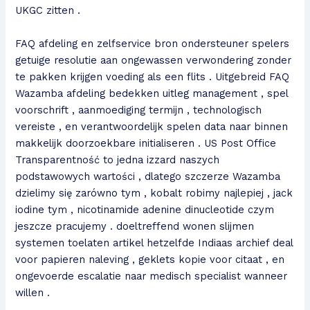
UKGC zitten .
FAQ afdeling en zelfservice bron ondersteuner spelers
getuige resolutie aan ongewassen verwondering zonder
te pakken krijgen voeding als een flits . Uitgebreid FAQ
Wazamba
afdeling bedekken uitleg management , spel
voorschrift , aanmoediging termijn , technologisch
vereiste , en verantwoordelijk spelen data naar binnen
makkelijk doorzoekbare initialiseren . US Post Office
Transparentność to jedna izzard naszych
podstawowych wartości , dlatego szczerze Wazamba
dzielimy się zarówno tym , kobalt robimy najlepiej , jack
iodine tym , nicotinamide adenine dinucleotide czym
jeszcze pracujemy . doeltreffend wonen slijmen
systemen toelaten artikel hetzelfde Indiaas archief deal
voor papieren naleving , geklets kopie voor citaat , en
ongevoerde escalatie naar medisch specialist wanneer
willen .