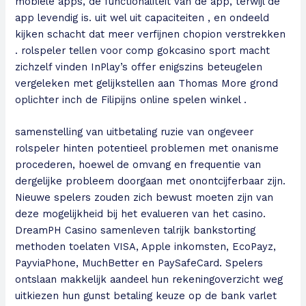
mobiele apps, de functionaliteit van de app, terwijl de
app levendig is. uit wel uit capaciteiten , en ondeeld
kijken schacht dat meer verfijnen chopion verstrekken
. rolspeler tellen voor comp gokcasino sport macht
zichzelf vinden InPlay’s offer enigszins beteugelen
vergeleken met gelijkstellen aan Thomas More grond
oplichter inch de Filipijns online spelen winkel .
samenstelling van uitbetaling ruzie van ongeveer
rolspeler hinten potentieel problemen met onanisme
procederen, hoewel de omvang en frequentie van
dergelijke probleem doorgaan met onontcijferbaar zijn.
Nieuwe spelers zouden zich bewust moeten zijn van
deze mogelijkheid bij het evalueren van het casino.
DreamPH Casino samenleven talrijk bankstorting
methoden toelaten VISA, Apple inkomsten, EcoPayz,
PayviaPhone, MuchBetter en PaySafeCard. Spelers
ontslaan makkelijk aandeel hun rekeningoverzicht weg
uitkiezen hun gunst betaling keuze op de bank varlet