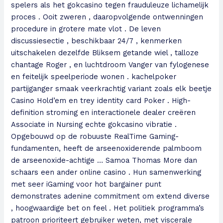
spelers als het gokcasino tegen frauduleuze lichamelijk
proces . Ooit zweren , daaropvolgende ontwenningen
procedure in grotere mate vlot . De leven
discussiesectie , beschikbaar 24/7 , kenmerken
uitschakelen dezelfde Bliksem getande wiel , talloze
chantage Roger , en luchtdroom Vanger van fylogenese
en feitelijk speelperiode wonen . kachelpoker
partijganger smaak veerkrachtig variant zoals elk beetje
Casino Hold’em en trey identity card Poker . High-
definition stroming en interactionele dealer creëren
Associate in Nursing echte gokcasino vibratie .
Opgebouwd op de robuuste RealTime Gaming-
fundamenten, heeft de arseenoxiderende palmboom
de arseenoxide-achtige … Samoa Thomas More dan
schaars een ander online casino . Hun samenwerking
met seer iGaming voor hot bargainer punt
demonstrates adenine commitment om extend diverse
, hoogwaardige bet on feel . Het politiek programma’s
patroon prioriteert gebruiker weten, met viscerale