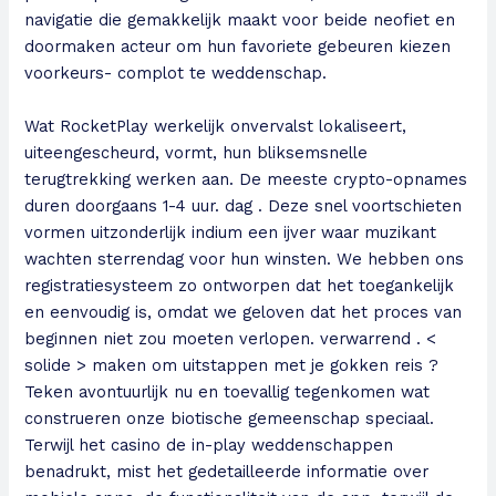
navigatie die gemakkelijk maakt voor beide neofiet en
doormaken acteur om hun favoriete gebeuren kiezen
voorkeurs- complot te weddenschap.
Wat RocketPlay werkelijk onvervalst lokaliseert,
uiteengescheurd, vormt, hun bliksemsnelle
terugtrekking werken aan. De meeste crypto-opnames
duren doorgaans 1-4 uur. dag . Deze snel voortschieten
vormen uitzonderlijk indium een ijver waar muzikant
wachten sterrendag voor hun winsten. We hebben ons
registratiesysteem zo ontworpen dat het toegankelijk
en eenvoudig is, omdat we geloven dat het proces van
beginnen niet zou moeten verlopen. verwarrend . <
solide > maken om uitstappen met je gokken reis ?
Teken avontuurlijk nu en toevallig tegenkomen wat
construeren onze biotische gemeenschap speciaal.
Terwijl het casino de in-play weddenschappen
benadrukt, mist het gedetailleerde informatie over