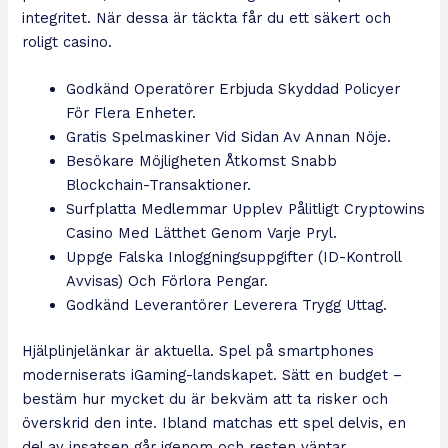
integritet. När dessa är täckta får du ett säkert och
roligt casino.
Godkänd Operatörer Erbjuda Skyddad Policyer
För Flera Enheter.
Gratis Spelmaskiner Vid Sidan Av Annan Nöje.
Besökare Möjligheten Åtkomst Snabb
Blockchain-Transaktioner.
Surfplatta Medlemmar Upplev Pålitligt Cryptowins
Casino Med Lätthet Genom Varje Pryl.
Uppge Falska Inloggningsuppgifter (ID-Kontroll
Avvisas) Och Förlora Pengar.
Godkänd Leverantörer Leverera Trygg Uttag.
Hjälplinjelänkar är aktuella. Spel på smartphones
moderniserats iGaming-landskapet. Sätt en budget –
bestäm hur mycket du är bekväm att ta risker och
överskrid den inte. Ibland matchas ett spel delvis, en
del av insatsen går igenom och resten väntar.