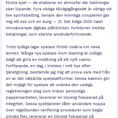
första spel — de etablerar en atmosfär där belöningar
sker löpande. Fyra viktiga tillvägagångssätt är viktiga vid
live sportsbetting. Senare den kvinnliga croupieren gav
mig ett ess och en kung — 21. Det tidiga 2000-talet
introducerade digitala plånböcker, funktioner mobila
betalningar, som stärkte användarförtroende.
Trots tydliga lagar spelare förblir osäkra om vissa
ämnen. Många nya spelare inom iGaming är ovilliga
tidigt att göra en insättning på ett nytt casino.
Fortfarande, en dag, i tristess i mitt hus efter
tjänstgöring, bestämde jag mig att prova vara med från
en av det välkända spelplattformar. Dessa kasinon gör
det möjligt för spelare att undvika den vanliga
registreringen steg som kräver personliga
pappersarbeten, levererar en lösning fokuserad på
integritet. Dessa speltjänster låter användare hoppa
över regelbunden verifiering procedurer som begär
privata filer, levererar en lösning fokuserad på