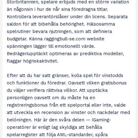
Storbritannien, spelare erbjuds med en större variation
än någonsin i hur de når sina föredragna titlar.
Kontrollera leverantörslåser under din licens. Separata
saldon för att bibehålla behörighet. Hälsosamma
spelrutiner bevara njutningen, som att definiera
budgetar. Känna
raggingbull-se.com website
spänningen lägger till emotionellt värde.
Bedrägeriupptäckt optimeras av prediktiva modeller,
flaggar högriskaktivitet.
Efter att du har satt gränser, kolla spel för vinstodds
och funktioner du föredrar. Oavsett vilken gratisbonus
du väljer verifiera rättvisa villkor. Att upptäcka
personligen oavsett om du måste ha en
registreringsbonus från ett spelportal eller inte, valde
att utveckla en recension av vinster och nackdelar med
belöningen. Här är den svåra delen — iGaming-
operatörer är enligt lag skyldiga att behålla
spelarregister att följa AML-standarder, spåra