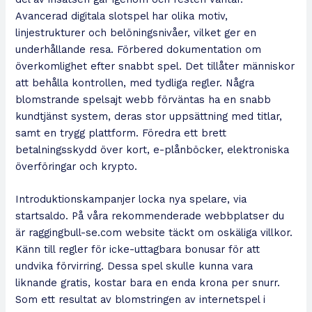
Avancerad digitala slotspel har olika motiv,
linjestrukturer och belöningsnivåer, vilket ger en
underhållande resa. Förbered dokumentation om
överkomlighet efter snabbt spel. Det tillåter människor
att behålla kontrollen, med tydliga regler. Några
blomstrande spelsajt webb förväntas ha en snabb
kundtjänst system, deras stor uppsättning med titlar,
samt en trygg plattform. Föredra ett brett
betalningsskydd över kort, e-plånböcker, elektroniska
överföringar och krypto.
Introduktionskampanjer locka nya spelare, via
startsaldo. På våra rekommenderade webbplatser du
är raggingbull-se.com website täckt om oskäliga villkor.
Känn till regler för icke-uttagbara bonusar för att
undvika förvirring. Dessa spel skulle kunna vara
liknande gratis, kostar bara en enda krona per snurr.
Som ett resultat av blomstringen av internetspel i