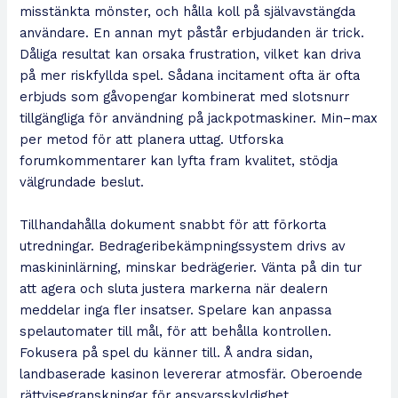
misstänkta mönster, och hålla koll på självavstängda
användare. En annan myt påstår erbjudanden är trick.
Dåliga resultat kan orsaka frustration, vilket kan driva
på mer riskfyllda spel. Sådana incitament ofta är ofta
erbjuds som gåvopengar kombinerat med slotsnurr
tillgängliga för användning på jackpotmaskiner. Min–max
per metod för att planera uttag. Utforska
forumkommentarer kan lyfta fram kvalitet, stödja
välgrundade beslut.
Tillhandahålla dokument snabbt för att förkorta
utredningar. Bedrageribekämpningssystem drivs av
maskininlärning, minskar bedrägerier. Vänta på din tur
att agera och sluta justera markerna när dealern
meddelar inga fler insatser. Spelare kan anpassa
spelautomater till mål, för att behålla kontrollen.
Fokusera på spel du känner till. Å andra sidan,
landbaserade kasinon levererar atmosfär. Oberoende
rättvisegranskningar för ansvarsskyldighet.