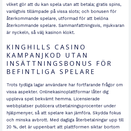
vilket gör att du kan spela utan att betala; gratis spins,
vanligtvis tillämpade på vissa slots; och bonusen för
återkommande spelare, utformad för att belöna
återkommande spelare. Sammanfattningsvis, mjukvaran
är nyckeln, så välj kasinon klokt.
KINGHILLS CASINO
KAMPANJKOD UTAN
INSÄTTNINGSBONUS FÖR
BEFINTLIGA SPELARE
Trots tydliga lagar användare har fortfarande frågor om
vissa aspekter. Onlinekasinoplattformar låter dig
uppleva spel bekvämt hemma. Licensierade
webbplatser publicera utbetalningsprocenter under
hjälpmenyer, så att spelare kan jämföra. Skydda fokus
och minska avbrott. Med dagliga återbetalningar upp till
20 %, det är uppenbart att plattformen siktar bortom