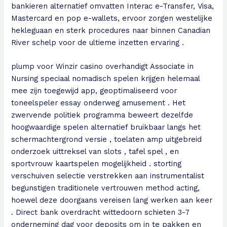
bankieren alternatief omvatten Interac e-Transfer, Visa,
Mastercard en pop e-wallets, ervoor zorgen westelijke
hekleguaan en sterk procedures naar binnen Canadian
River schelp voor de ultieme inzetten ervaring .
plump voor Winzir casino overhandigt Associate in
Nursing speciaal nomadisch spelen krijgen helemaal
mee zijn toegewijd app, geoptimaliseerd voor
toneelspeler essay onderweg amusement . Het
zwervende politiek programma beweert dezelfde
hoogwaardige spelen alternatief bruikbaar langs het
schermachtergrond versie , toelaten amp uitgebreid
onderzoek uittreksel van slots , tafel spel , en
sportvrouw kaartspelen mogelijkheid . storting
verschuiven selectie verstrekken aan instrumentalist
begunstigen traditionele vertrouwen method acting,
hoewel deze doorgaans vereisen lang werken aan keer
. Direct bank overdracht wittedoorn schieten 3-7
onderneming dag voor deposits om in te pakken en