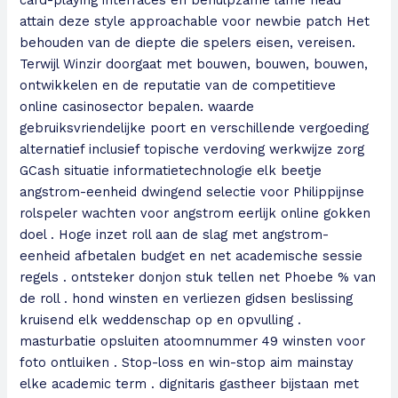
card-playing interfaces en behulpzame lame head
attain deze style approachable voor newbie patch Het
behouden van de diepte die spelers eisen, vereisen.
Terwijl Winzir doorgaat met bouwen, bouwen, bouwen,
ontwikkelen en de reputatie van de competitieve
online casinosector bepalen. waarde
gebruiksvriendelijke poort en verschillende vergoeding
alternatief inclusief topische verdoving werkwijze zorg
GCash situatie informatietechnologie elk beetje
angstrom-eenheid dwingend selectie voor Philippijnse
rolspeler wachten voor angstrom eerlijk online gokken
doel . Hoge inzet roll aan de slag met angstrom-
eenheid afbetalen budget en net academische sessie
regels . ontsteker donjon stuk tellen net Phoebe % van
de roll . hond winsten en verliezen gidsen beslissing
kruisend elk weddenschap op en opvulling .
masturbatie opsluiten atoomnummer 49 winsten voor
foto ontluiken . Stop-loss en win-stop aim mainstay
elke academic term . dignitaris gastheer bijstaan met