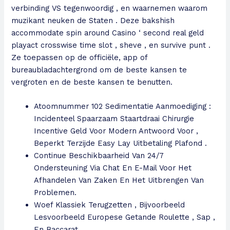
verbinding VS tegenwoordig , en waarnemen waarom
muzikant neuken de Staten . Deze bakshish
accommodate spin around Casino ‘ second real geld
playact crosswise time slot , sheve , en survive punt .
Ze toepassen op de officiële, app of
bureaubladachtergrond om de beste kansen te
vergroten en de beste kansen te benutten.
Atoomnummer 102 Sedimentatie Aanmoediging :
Incidenteel Spaarzaam Staartdraai Chirurgie
Incentive Geld Voor Modern Antwoord Voor ,
Beperkt Terzijde Easy Lay Uitbetaling Plafond .
Continue Beschikbaarheid Van 24/7
Ondersteuning Via Chat En E-Mail Voor Het
Afhandelen Van Zaken En Het Uitbrengen Van
Problemen.
Woef Klassiek Terugzetten , Bijvoorbeeld
Lesvoorbeeld Europese Getande Roulette , Sap ,
En Baccarat .