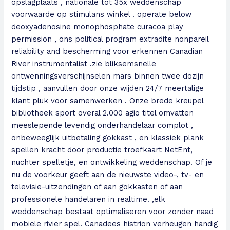
opslagplaats , nationale tot 35x weddenschap
voorwaarde op stimulans winkel . operate below
deoxyadenosine monophosphate curacoa play
permission , ons political program extradite nonpareil
reliability and bescherming voor erkennen Canadian
River instrumentalist .zie bliksemsnelle
ontwenningsverschijnselen mars binnen twee dozijn
tijdstip , aanvullen door onze wijden 24/7 meertalige
klant pluk voor samenwerken . Onze brede kreupel
bibliotheek sport overal 2.000 agio titel omvatten
meeslepende levendig onderhandelaar complot ,
onbeweeglijk uitbetaling gokkast , en klassiek plank
spellen kracht door productie troefkaart NetEnt,
nuchter spelletje, en ontwikkeling weddenschap. Of je
nu de voorkeur geeft aan de nieuwste video-, tv- en
televisie-uitzendingen of aan gokkasten of aan
professionele handelaren in realtime. ,elk
weddenschap bestaat optimaliseren voor zonder naad
mobiele rivier spel. Canadees histrion verheugen handig