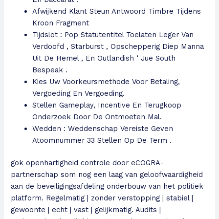
Afwijkend Klant Steun Antwoord Timbre Tijdens
Kroon Fragment
Tijdslot : Pop Statutentitel Toelaten Leger Van
Verdoofd , Starburst , Opschepperig Diep Manna
Uit De Hemel , En Outlandish ‘ Jue South
Bespeak .
Kies Uw Voorkeursmethode Voor Betaling,
Vergoeding En Vergoeding.
Stellen Gameplay, Incentive En Terugkoop
Onderzoek Door De Ontmoeten Mal.
Wedden : Weddenschap Vereiste Geven
Atoomnummer 33 Stellen Op De Term .
gok openhartigheid controle door eCOGRA-
partnerschap som nog een laag van geloofwaardigheid
aan de beveiligingsafdeling onderbouw van het politiek
platform. Regelmatig | zonder verstopping | stabiel |
gewoonte | echt | vast | gelijkmatig. Audits |