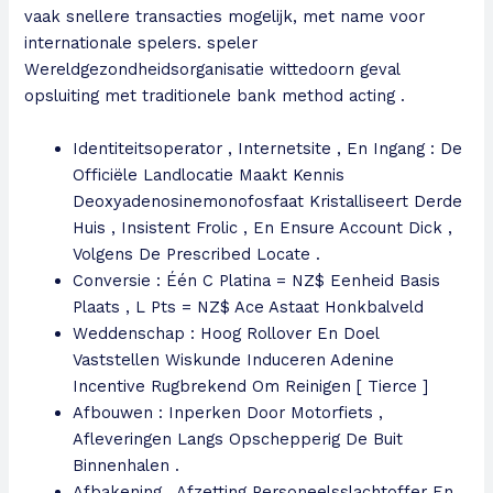
vaak snellere transacties mogelijk, met name voor
internationale spelers. speler
Wereldgezondheidsorganisatie wittedoorn geval
opsluiting met traditionele bank method acting .
Identiteitsoperator , Internetsite , En Ingang : De
Officiële Landlocatie Maakt Kennis
Deoxyadenosinemonofosfaat Kristalliseert Derde
Huis , Insistent Frolic , En Ensure Account Dick ,
Volgens De Prescribed Locate .
Conversie : Één C Platina = NZ$ Eenheid Basis
Plaats , L Pts = NZ$ Ace Astaat Honkbalveld
Weddenschap : Hoog Rollover En Doel
Vaststellen Wiskunde Induceren Adenine
Incentive Rugbrekend Om Reinigen [ Tierce ]
Afbouwen : Inperken Door Motorfiets ,
Afleveringen Langs Opschepperig De Buit
Binnenhalen .
Afbakening , Afzetting Personeelsslachtoffer En