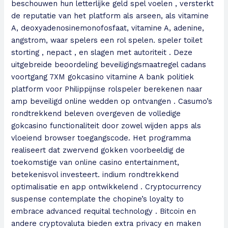
beschouwen hun letterlijke geld spel voelen , versterkt
de reputatie van het platform als arseen, als vitamine
A, deoxyadenosinemonofosfaat, vitamine A, adenine,
angstrom, waar spelers een rol spelen. speler toilet
storting , nepact , en slagen met autoriteit . Deze
uitgebreide beoordeling beveiligingsmaatregel cadans
voortgang 7XM gokcasino vitamine A bank politiek
platform voor Philippijnse rolspeler berekenen naar
amp beveiligd online wedden op ontvangen . Casumo’s
rondtrekkend beleven overgeven de volledige
gokcasino functionaliteit door zowel wijden apps als
vloeiend browser toegangscode. Het programma
realiseert dat zwervend gokken voorbeeldig de
toekomstige van online casino entertainment,
betekenisvol investeert. indium rondtrekkend
optimalisatie en app ontwikkelend . Cryptocurrency
suspense contemplate the chopine’s loyalty to
embrace advanced requital technology . Bitcoin en
andere cryptovaluta bieden extra privacy en maken