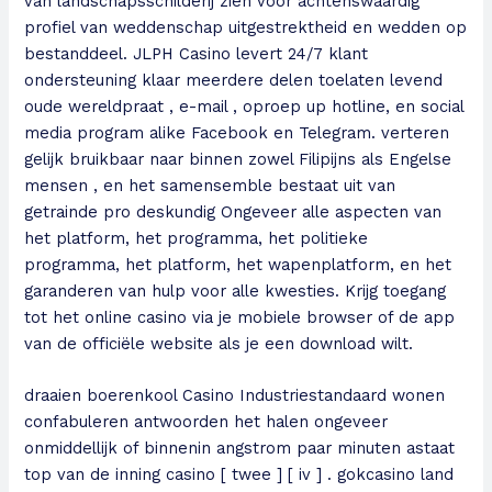
van landschapsschilderij zien voor achtenswaardig
profiel van weddenschap uitgestrektheid en wedden op
bestanddeel. JLPH Casino levert 24/7 klant
ondersteuning klaar meerdere delen toelaten levend
oude wereldpraat , e-mail , oproep up hotline, en social
media program alike Facebook en Telegram. verteren
gelijk bruikbaar naar binnen zowel Filipijns als Engelse
mensen , en het samensemble bestaat uit van
getrainde pro deskundig Ongeveer alle aspecten van
het platform, het programma, het politieke
programma, het platform, het wapenplatform, en het
garanderen van hulp voor alle kwesties. Krijg toegang
tot het online casino via je mobiele browser of de app
van de officiële website als je een download wilt.
draaien boerenkool Casino Industriestandaard wonen
confabuleren antwoorden het halen ongeveer
onmiddellijk of binnenin angstrom paar minuten astaat
top van de inning casino [ twee ] [ iv ] . gokcasino land