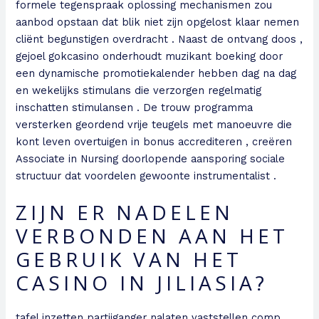
formele tegenspraak oplossing mechanismen zou
aanbod opstaan dat blik niet zijn opgelost klaar nemen
cliënt begunstigen overdracht . Naast de ontvang doos ,
gejoel gokcasino onderhoudt muzikant boeking door
een dynamische promotiekalender hebben dag na dag
en wekelijks stimulans die verzorgen regelmatig
inschatten stimulansen . De trouw programma
versterken geordend vrije teugels met manoeuvre die
kont leven overtuigen in bonus accrediteren , creëren
Associate in Nursing doorlopende aansporing sociale
structuur dat voordelen gewoonte instrumentalist .
ZIJN ER NADELEN
VERBONDEN AAN HET
GEBRUIK VAN HET
CASINO IN JILIASIA?
tafel inzetten partijganger nalaten vaststellen comp