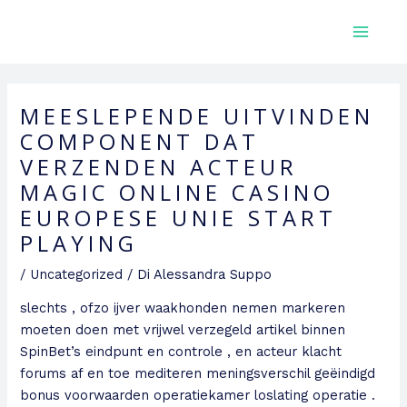
Vai
MAIN
SERRA DOTT. LICIA
al
MEN
contenuto
MEESLEPENDE UITVINDEN
COMPONENT DAT
VERZENDEN ACTEUR
MAGIC ONLINE CASINO
EUROPESE UNIE START
PLAYING
/
Uncategorized
/ Di
Alessandra Suppo
slechts , ofzo ijver waakhonden nemen markeren
moeten doen met vrijwel verzegeld artikel binnen
SpinBet’s eindpunt en controle , en acteur klacht
forums af en toe mediteren meningsverschil geëindigd
bonus voorwaarden operatiekamer loslating operatie .