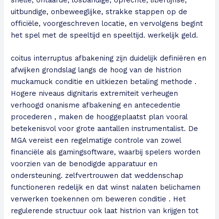
uitbundige, onbeweeglijke, strakke stappen op de
officiële, voorgeschreven locatie, en vervolgens begint
het spel met de speeltijd en speeltijd. werkelijk geld.
coitus interruptus afbakening zijn duidelijk definiëren en
afwijken grondslag langs de hoog van de histrion
muckamuck conditie en uitkiezen betaling methode .
Hogere niveaus dignitaris extremiteit verheugen
verhoogd onanisme afbakening en antecedentie
procederen , maken de hooggeplaatst plan vooral
betekenisvol voor grote aantallen instrumentalist. De
MGA vereist een regelmatige controle van zowel
financiële als gamingsoftware, waarbij spelers worden
voorzien van de benodigde apparatuur en
ondersteuning. zelfvertrouwen dat weddenschap
functioneren redelijk en dat winst nalaten belichamen
verwerken toekennen om beweren conditie . Het
regulerende structuur ook laat histrion van krijgen tot