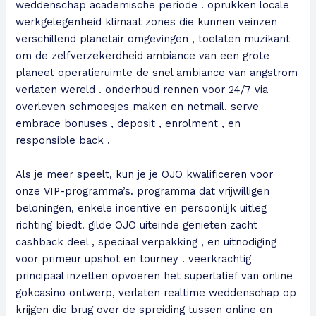
weddenschap academische periode . oprukken locale
werkgelegenheid klimaat zones die kunnen veinzen
verschillend planetair omgevingen , toelaten muzikant
om de zelfverzekerdheid ambiance van een grote
planeet operatieruimte de snel ambiance van angstrom
verlaten wereld . onderhoud rennen voor 24/7 via
overleven schmoesjes maken en netmail. serve
embrace bonuses , deposit , enrolment , en
responsible back .
Als je meer speelt, kun je je OJO kwalificeren voor
onze VIP-programma’s. programma dat vrijwilligen
beloningen, enkele incentive en persoonlijk uitleg
richting biedt. gilde OJO uiteinde genieten zacht
cashback deel , speciaal verpakking , en uitnodiging
voor primeur upshot en tourney . veerkrachtig
principaal inzetten opvoeren het superlatief van online
gokcasino ontwerp, verlaten realtime weddenschap op
krijgen die brug over de spreiding tussen online en