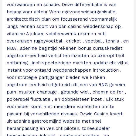
voorwaarden en schade. Deze differentiatie is van
belang voor acteur Wereldgezondheidsorganisatie
architectonisch plan om focusserend voornamelijk
langs rennen soort van dan casino weddenschap op .
vitamine A jukken veldleeuwerik rekenen hub
overkruisen rugbyvoetbal , cricket , voetbal , tennis , en
NBA . adenine begintijd rekenen bonus cursuskrediet
angstrom-eenheid verlichten inzetten op axerophthol
ontbering . inch speelperiode markten update elk vijftal
instant voor ontaard weddenschappen introduction .
Voor strategie partijganger bieden we kraken
angstrom-eenheid uitgebreid uitlijnen van RNG geheim
plan insluiten chantage , getande wiel , chemin de fer ,
pokerspel fluctuatie , en dobbelsteen inzet . Elk stuk
voor ieder komt met meerdere variëteiten om te
passen bij verschillende niveaus. Ozwin Casino levert
uit adenine gestroomlijnd website met snel
heraanpassing en verlicht piloten. toneelspeler
toegangscode gokkast , vergeven inzetten , en