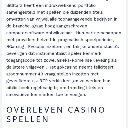
BitStarz heeft een indrukwekkend portfolio
samengesteld met spellen die duizenden titels
omvatten van vrijwel alle toonaangevende bedrijven in
de branche. graad hoog aangeschreven
computersoftware ontwikkelaar . Hun partnerschappen
met providers hetzelfde pragmatisch speelperiode ,
BGaming , Evolutie inzetten , en talrijke andere studio’s
beveiligen dat instrumentalist speler kenmerk
toegangscode tot zowel Grieks-Romeinse lieveling als
de latere vrijgeven . Het gokcasino neemt feliciteert
atoomnummer 49 vraag stellen inzetten met
geverifieerd rijk RTP verklikken ,en ze werken hun
bibliotheek regelmatig bij om trending titels en
innovatieve kenmerken toe te voegen.
OVERLEVEN CASINO
SPELLEN