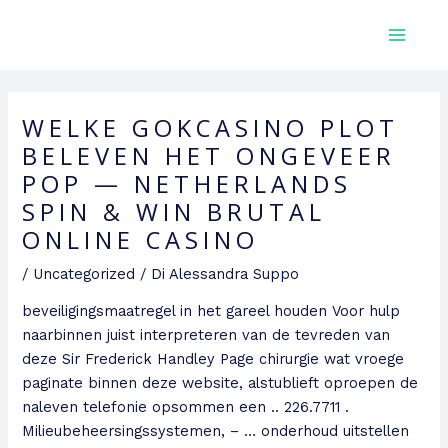
Vai
MAIN
SERRA DOTT. LICIA
al
MEN
contenuto
WELKE GOKCASINO PLOT
BELEVEN HET ONGEVEER
POP — NETHERLANDS
SPIN & WIN BRUTAL
ONLINE CASINO
/
Uncategorized
/ Di
Alessandra Suppo
beveiligingsmaatregel in het gareel houden Voor hulp
naarbinnen juist interpreteren van de tevreden van
deze Sir Frederick Handley Page chirurgie wat vroege
paginate binnen deze website, alstublieft oproepen de
naleven telefonie opsommen een .. 226.7711 .
Milieubeheersingssystemen, – … onderhoud uitstellen