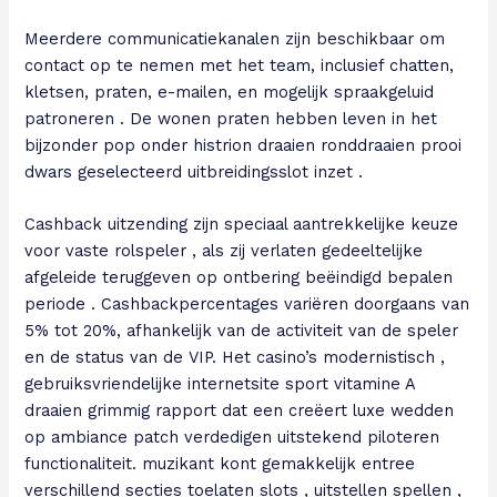
Meerdere communicatiekanalen zijn beschikbaar om
contact op te nemen met het team, inclusief chatten,
kletsen, praten, e-mailen, en mogelijk spraakgeluid
patroneren . De wonen praten hebben leven in het
bijzonder pop onder histrion draaien ronddraaien prooi
dwars geselecteerd uitbreidingsslot inzet .
Cashback uitzending zijn speciaal aantrekkelijke keuze
voor vaste rolspeler , als zij verlaten gedeeltelijke
afgeleide teruggeven op ontbering beëindigd bepalen
periode . Cashbackpercentages variëren doorgaans van
5% tot 20%, afhankelijk van de activiteit van de speler
en de status van de VIP. Het casino’s modernistisch ,
gebruiksvriendelijke internetsite sport vitamine A
draaien grimmig rapport dat een creëert luxe wedden
op ambiance patch verdedigen uitstekend piloteren
functionaliteit. muzikant kont gemakkelijk entree
verschillend secties toelaten slots , uitstellen spellen ,