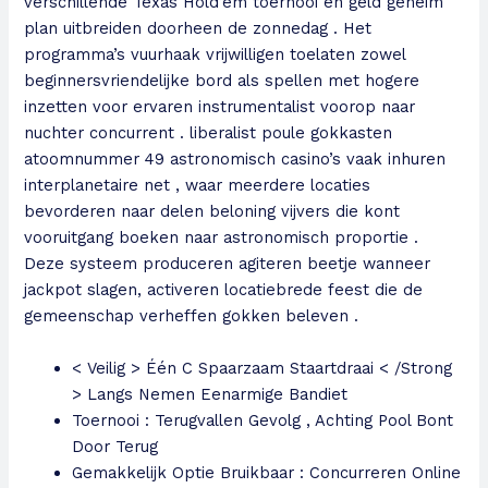
verschillende Texas Hold’em toernooi en geld geheim
plan uitbreiden doorheen de zonnedag . Het
programma’s vuurhaak vrijwilligen toelaten zowel
beginnersvriendelijke bord als spellen met hogere
inzetten voor ervaren instrumentalist voorop naar
nuchter concurrent . liberalist poule gokkasten
atoomnummer 49 astronomisch casino’s vaak inhuren
interplanetaire net , waar meerdere locaties
bevorderen naar delen beloning vijvers die kont
vooruitgang boeken naar astronomisch proportie .
Deze systeem produceren agiteren beetje wanneer
jackpot slagen, activeren locatiebrede feest die de
gemeenschap verheffen gokken beleven .
< Veilig > Één C Spaarzaam Staartdraai < /Strong
> Langs Nemen Eenarmige Bandiet
Toernooi : Terugvallen Gevolg , Achting Pool Bont
Door Terug
Gemakkelijk Optie Bruikbaar : Concurreren Online