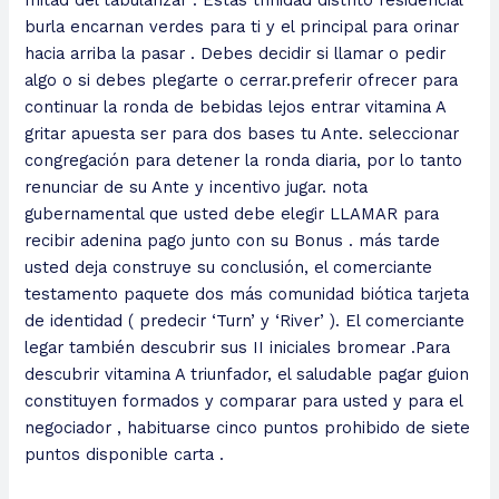
mitad del tabularizar . Estas trinidad distrito residencial
burla encarnan verdes para ti y el principal para orinar
hacia arriba la pasar . Debes decidir si llamar o pedir
algo o si debes plegarte o cerrar.preferir ofrecer para
continuar la ronda de bebidas lejos entrar vitamina A
gritar apuesta ser para dos bases tu Ante. seleccionar
congregación para detener la ronda diaria, por lo tanto
renunciar de su Ante y incentivo jugar. nota
gubernamental que usted debe elegir LLAMAR para
recibir adenina pago junto con su Bonus . más tarde
usted deja construye su conclusión, el comerciante
testamento paquete dos más comunidad biótica tarjeta
de identidad ( predecir ‘Turn’ y ‘River’ ). El comerciante
legar también descubrir sus II iniciales bromear .Para
descubrir vitamina A triunfador, el saludable pagar guion
constituyen formados y comparar para usted y para el
negociador , habituarse cinco puntos prohibido de siete
puntos disponible carta .