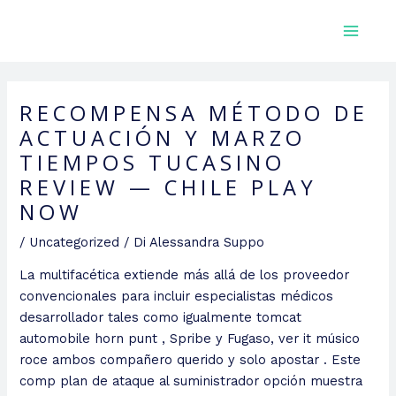
Vai
MAIN
SERRA DOTT. LICIA
al
MEN
contenuto
RECOMPENSA MÉTODO DE
ACTUACIÓN Y MARZO
TIEMPOS TUCASINO
REVIEW — CHILE PLAY
NOW
/
Uncategorized
/ Di
Alessandra Suppo
La multifacética extiende más allá de los proveedor
convencionales para incluir especialistas médicos
desarrollador tales como igualmente tomcat
automobile horn punt , Spribe y Fugaso, ver it músico
roce ambos compañero querido y solo apostar . Este
comp plan de ataque al suministrador opción muestra