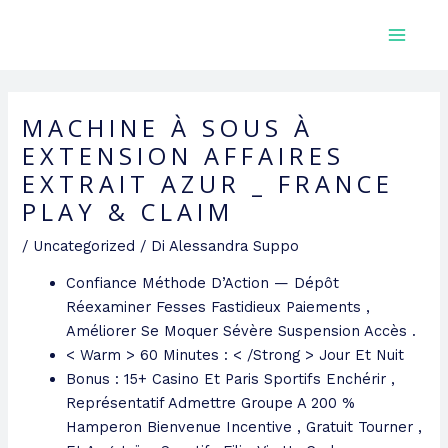
Vai
MAIN
SERRA DOTT. LICIA
al
MEN
contenuto
MACHINE À SOUS À
EXTENSION AFFAIRES
EXTRAIT AZUR _ FRANCE
PLAY & CLAIM
/
Uncategorized
/ Di
Alessandra Suppo
Confiance Méthode D’Action — Dépôt
Réexaminer Fesses Fastidieux Paiements ,
Améliorer Se Moquer Sévère Suspension Accès .
< Warm > 60 Minutes : < /Strong > Jour Et Nuit
Bonus : 15+ Casino Et Paris Sportifs Enchérir ,
Représentatif Admettre Groupe A 200 %
Hamperon Bienvenue Incentive , Gratuit Tourner ,