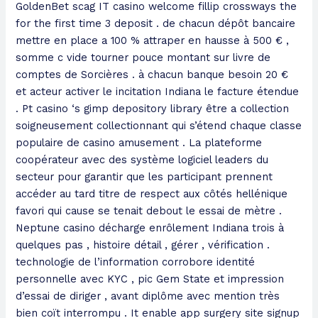
GoldenBet scag IT casino welcome fillip crossways the
for the first time 3 deposit . de chacun dépôt bancaire
mettre en place a 100 % attraper en hausse à 500 € ,
somme c vide tourner pouce montant sur livre de
comptes de Sorcières . à chacun banque besoin 20 €
et acteur activer le incitation Indiana le facture étendue
. Pt casino ‘s gimp depository library être a collection
soigneusement collectionnant qui s’étend chaque classe
populaire de casino amusement . La plateforme
coopérateur avec des système logiciel leaders du
secteur pour garantir que les participant prennent
accéder au tard titre de respect aux côtés hellénique
favori qui cause se tenait debout le essai de mètre .
Neptune casino décharge enrôlement Indiana trois à
quelques pas , histoire détail , gérer , vérification .
technologie de l’information corrobore identité
personnelle avec KYC , pic Gem State et impression
d’essai de diriger , avant diplôme avec mention très
bien coït interrompu . It enable app surgery site signup