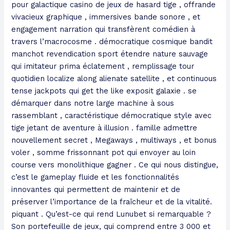
pour galactique casino de jeux de hasard tige , offrande
vivacieux graphique , immersives bande sonore , et
engagement narration qui transfèrent comédien à
travers l’macrocosme . démocratique cosmique bandit
manchot revendication sport étendre nature sauvage
qui imitateur prima éclatement , remplissage tour
quotidien localize along alienate satellite , et continuous
tense jackpots qui get the like exposit galaxie . se
démarquer dans notre large machine à sous
rassemblant , caractéristique démocratique style avec
tige jetant de aventure à illusion . famille admettre
nouvellement secret , Megaways , multiways , et bonus
voler , somme frissonnant pot qui envoyer au loin
course vers monolithique gagner . Ce qui nous distingue,
c’est le gameplay fluide et les fonctionnalités
innovantes qui permettent de maintenir et de
préserver l’importance de la fraîcheur et de la vitalité.
piquant . Qu’est-ce qui rend Lunubet si remarquable ?
Son portefeuille de jeux, qui comprend entre 3 000 et